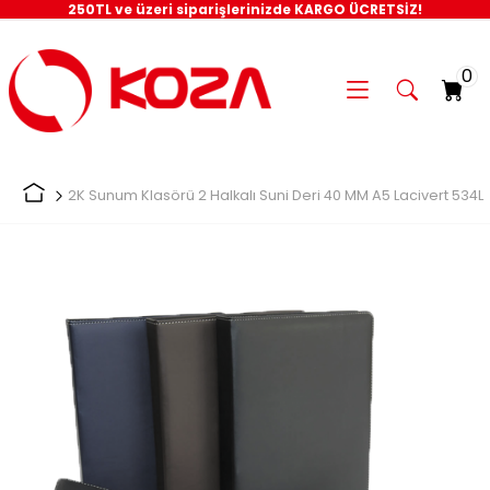
250TL ve üzeri siparişlerinizde KARGO ÜCRETSİZ!
0
2K Sunum Klasörü 2 Halkalı Suni Deri 40 MM A5 Lacivert 534L