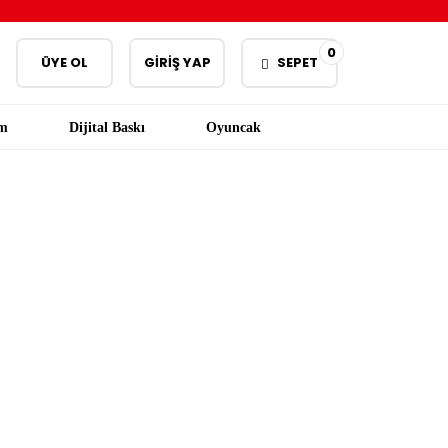
0
ÜYE OL
GİRİŞ YAP
SEPET
am
Dijital Baskı
Oyuncak