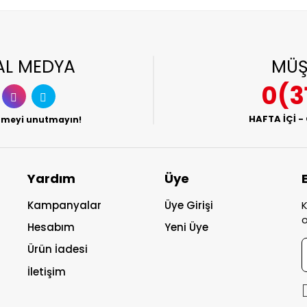
AL MEDYA
MÜŞ
0(3
HAFTA İÇİ -
etmeyi unutmayın!
Yardım
Üye
Kampanyalar
Üye Girişi
K
o
Hesabım
Yeni Üye
Ürün İadesi
İletişim