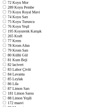
72
Koyu Mor
289
Koyu Pembe
73
Koyu Royal Mavi
74
Koyu Sarı
75
Koyu Turuncu
76
Koyu Yeşil
195
Koyurenk Karışık
265
Kraft
77
Krem
78
Krom Altın
79
Krom Sarı
80
Küllü Gül
81
Kum Beji
82
lacivert
83
Lahor Çiviti
84
Lavanta
85
Leylak
86
Lila
87
Limon Sarı
181
Limon Sarısı
88
Limon Yeşili
172
maavi