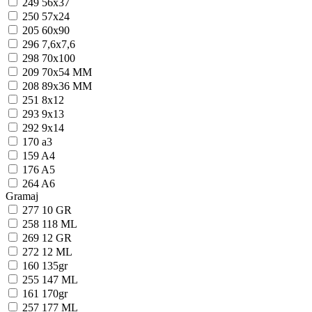
249
56x37
250
57x24
205
60x90
296
7,6x7,6
298
70x100
209
70x54 MM
208
89x36 MM
251
8x12
293
9x13
292
9x14
170
a3
159
A4
176
A5
264
A6
Gramaj
277
10 GR
258
118 ML
269
12 GR
272
12 ML
160
135gr
255
147 ML
161
170gr
257
177 ML