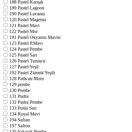
188
Pastel Karışık
189
Pastel Lagoon
190
Pastel Lavanta
120
Pastel Magenta
121
Pastel Mavi
122
Pastel Mor
191
Pastel Okyanus Mavisi
123
Pastel P.Mavi
124
Pastel Pembe
125
Pastel Sarı
126
Pastel Turuncu
127
Pastel Yeşil
192
Pastel Zümrüt Yeşili
128
Patlıcan Moru
129
pembe
130
Pembe
131
Pudra
132
Pudra Pembe
133
Puslu Sarı
134
Royal Mavi
194
Safran
197
Safron
135
Şakayık Pembe