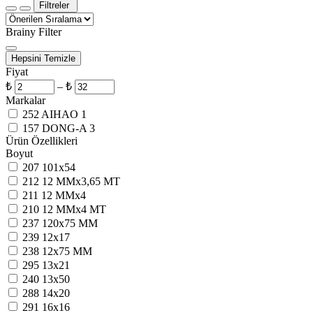
Filtreler
Brainy Filter
Hepsini Temizle
Fiyat
₺
–
₺
Markalar
252
AIHAO
1
157
DONG-A
3
Ürün Özellikleri
Boyut
207
101x54
212
12 MMx3,65 MT
211
12 MMx4
210
12 MMx4 MT
237
120x75 MM
239
12x17
238
12x75 MM
295
13x21
240
13x50
288
14x20
291
16x16