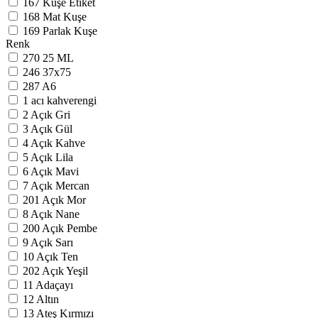
167
Kuşe Etiket
168
Mat Kuşe
169
Parlak Kuşe
Renk
270
25 ML
246
37x75
287
A6
1
acı kahverengi
2
Açık Gri
3
Açık Gül
4
Açık Kahve
5
Açık Lila
6
Açık Mavi
7
Açık Mercan
201
Açık Mor
8
Açık Nane
200
Açık Pembe
9
Açık Sarı
10
Açık Ten
202
Açık Yeşil
11
Adaçayı
12
Altın
13
Ateş Kırmızı