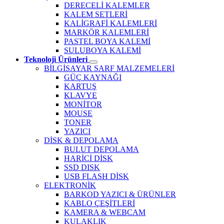
DERECELİ KALEMLER
KALEM SETLERİ
KALİGRAFİ KALEMLERİ
MARKÖR KALEMLERİ
PASTEL BOYA KALEMİ
SULUBOYA KALEMİ
Teknoloji Ürünleri
BİLGİSAYAR SARF MALZEMELERİ
GÜÇ KAYNAĞI
KARTUŞ
KLAVYE
MONİTOR
MOUSE
TONER
YAZICI
DİSK & DEPOLAMA
BULUT DEPOLAMA
HARİCİ DİSK
SSD DISK
USB FLASH DİSK
ELEKTRONİK
BARKOD YAZICI & ÜRÜNLER
KABLO ÇEŞİTLERİ
KAMERA & WEBCAM
KULAKLIK