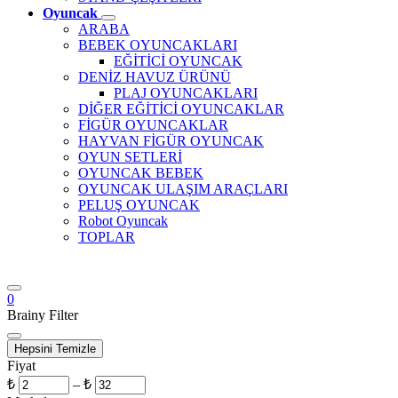
Oyuncak
ARABA
BEBEK OYUNCAKLARI
EĞİTİCİ OYUNCAK
DENİZ HAVUZ ÜRÜNÜ
PLAJ OYUNCAKLARI
DİĞER EĞİTİCİ OYUNCAKLAR
FİGÜR OYUNCAKLAR
HAYVAN FİGÜR OYUNCAK
OYUN SETLERİ
OYUNCAK BEBEK
OYUNCAK ULAŞIM ARAÇLARI
PELUŞ OYUNCAK
Robot Oyuncak
TOPLAR
0
Brainy Filter
Hepsini Temizle
Fiyat
₺
–
₺