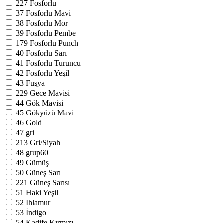
227
Fosforlu
37
Fosforlu Mavi
38
Fosforlu Mor
39
Fosforlu Pembe
179
Fosforlu Punch
40
Fosforlu Sarı
41
Fosforlu Turuncu
42
Fosforlu Yeşil
43
Fuşya
229
Gece Mavisi
44
Gök Mavisi
45
Gökyüzü Mavi
46
Gold
47
gri
213
Gri/Siyah
48
grup60
49
Gümüş
50
Güneş Sarı
221
Güneş Sarısı
51
Haki Yeşil
52
Ihlamur
53
İndigo
54
Kadife Kırmızı