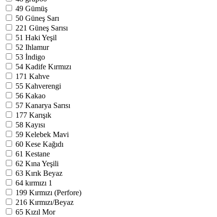
49
Gümüş
50
Güneş Sarı
221
Güneş Sarısı
51
Haki Yeşil
52
Ihlamur
53
İndigo
54
Kadife Kırmızı
171
Kahve
55
Kahverengi
56
Kakao
57
Kanarya Sarısı
177
Karışık
58
Kayısı
59
Kelebek Mavi
60
Kese Kağıdı
61
Kestane
62
Kına Yeşili
63
Kırık Beyaz
64
kırmızı
1
199
Kırmızı (Perfore)
216
Kırmızı/Beyaz
65
Kızıl Mor