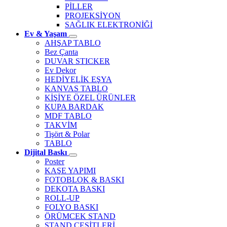
PİLLER
PROJEKSİYON
SAĞLIK ELEKTRONİĞİ
Ev & Yaşam
AHŞAP TABLO
Bez Çanta
DUVAR STICKER
Ev Dekor
HEDİYELİK EŞYA
KANVAS TABLO
KİŞİYE ÖZEL ÜRÜNLER
KUPA BARDAK
MDF TABLO
TAKVİM
Tişört & Polar
TABLO
Dijital Baskı
Poster
KAŞE YAPIMI
FOTOBLOK & BASKI
DEKOTA BASKI
ROLL-UP
FOLYO BASKI
ÖRÜMCEK STAND
STAND ÇEŞİTLERİ