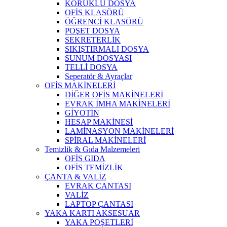
KÖRÜKLÜ DOSYA
OFİS KLASÖRÜ
ÖĞRENCİ KLASÖRÜ
POŞET DOSYA
SEKRETERLİK
SIKIŞTIRMALI DOSYA
SUNUM DOSYASI
TELLİ DOSYA
Seperatör & Ayraçlar
OFİS MAKİNELERİ
DİĞER OFİS MAKİNELERİ
EVRAK İMHA MAKİNELERİ
GİYOTİN
HESAP MAKİNESİ
LAMİNASYON MAKİNELERİ
SPİRAL MAKİNELERİ
Temizlik & Gıda Malzemeleri
OFİS GIDA
OFİS TEMİZLİK
ÇANTA & VALİZ
EVRAK ÇANTASI
VALİZ
LAPTOP ÇANTASI
YAKA KARTI AKSESUAR
YAKA POŞETLERİ