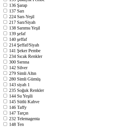
136
Şarap
137
Sarı
224
Sarı-Yeşil
217
Sarı/Siyah
138
Sarımsı Yeşil
139
şefaf
140
şeffaf
214
Şeffaf/Siyah
141
Şeker Pembe
234
Sıcak Renkler
300
Sıenna
142
Silver
279
Simli Altın
280
Simli Gümüş
143
siyah
1
235
Soğuk Renkler
144
Su Yeşili
145
Sütlü Kahve
146
Taffy
147
Tarçın
232
Telemagenta
148
Ten