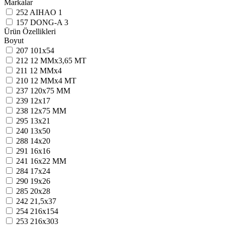
Markalar
252
AIHAO
1
157
DONG-A
3
Ürün Özellikleri
Boyut
207
101x54
212
12 MMx3,65 MT
211
12 MMx4
210
12 MMx4 MT
237
120x75 MM
239
12x17
238
12x75 MM
295
13x21
240
13x50
288
14x20
291
16x16
241
16x22 MM
284
17x24
290
19x26
285
20x28
242
21,5x37
254
216x154
253
216x303