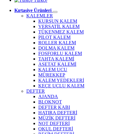
Türkçe
Kırtasiye Ürünleri
KALEMLER
KURŞUN KALEM
VERSATİL KALEM
TÜKENMEZ KALEM
PILOT KALEM
ROLLER KALEM
DOLMA KALEM
FOSFORLU KALEM
TAHTA KALEMİ
ASETAT KALEMİ
KALEM UCU
MÜREKKEP
KALEM YEDEKLERİ
KEÇE UÇLU KALEM
DEFTER
AJANDA
BLOKNOT
DEFTER KABI
HATIRA DEFTERİ
MÜZİK DEFTERİ
NOT DEFTERİ
OKUL DEFTERİ