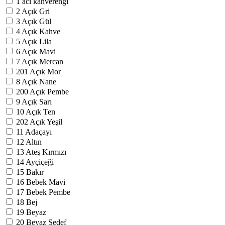
1
acı kahverengi
2
Açık Gri
3
Açık Gül
4
Açık Kahve
5
Açık Lila
6
Açık Mavi
7
Açık Mercan
201
Açık Mor
8
Açık Nane
200
Açık Pembe
9
Açık Sarı
10
Açık Ten
202
Açık Yeşil
11
Adaçayı
12
Altın
13
Ateş Kırmızı
14
Ayçiçeği
15
Bakır
16
Bebek Mavi
17
Bebek Pembe
18
Bej
19
Beyaz
20
Beyaz Sedef