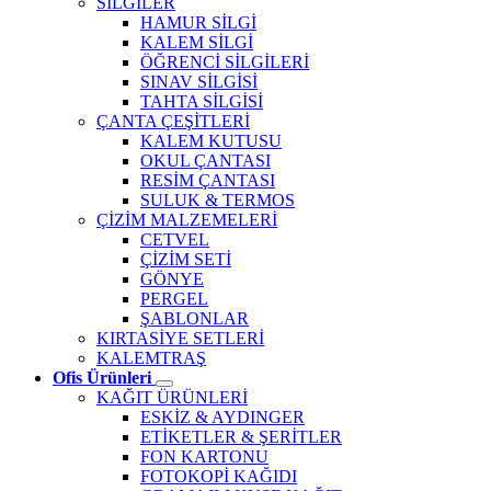
SİLGİLER
HAMUR SİLGİ
KALEM SİLGİ
ÖĞRENCİ SİLGİLERİ
SINAV SİLGİSİ
TAHTA SİLGİSİ
ÇANTA ÇEŞİTLERİ
KALEM KUTUSU
OKUL ÇANTASI
RESİM ÇANTASI
SULUK & TERMOS
ÇİZİM MALZEMELERİ
CETVEL
ÇİZİM SETİ
GÖNYE
PERGEL
ŞABLONLAR
KIRTASİYE SETLERİ
KALEMTRAŞ
Ofis Ürünleri
KAĞIT ÜRÜNLERİ
ESKİZ & AYDINGER
ETİKETLER & ŞERİTLER
FON KARTONU
FOTOKOPİ KAĞIDI