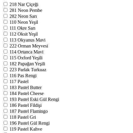
218
Nar Çiçeği
281
Neon Pembe
282
Neon Sarı
110
Neon Yeşil
111
Okre Sarı
112
Oksit Yeşil
113
Okyanus Mavi
222
Orman Meyvesi
114
Ortanca Mavi
115
Oxford Yeşili
182
Papağan Yeşili
223
Parlak Turkuaz
116
Pas Rengi
117
Pastel
183
Pastel Butter
184
Pastel Cheese
193
Pastel Eski Gül Rengi
186
Pastel Fildişi
187
Pastel Flamingo
118
Pastel Gri
196
Pastel Gül Rengi
119
Pastel Kahve