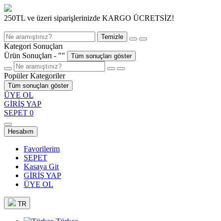
250TL ve üzeri siparişlerinizde KARGO ÜCRETSİZ!
Temizle
Kategori Sonuçları
Ürün Sonuçları - "
"
Tüm sonuçları göster
Popüler Kategoriler
Tüm sonuçları göster
ÜYE OL
GİRİŞ YAP
SEPET
0
Hesabım
Favorilerim
SEPET
Kasaya Git
GİRİŞ YAP
ÜYE OL
TR