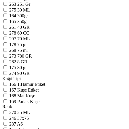
263
251 Gr
275
30 ML
164
300gr
165
350gr
261
40 GR
278
60 CC
297
70 ML
178
75 gr
268
75 ml
273
780 GR
262
8 GR
175
80 gr
274
90 GR
Kağıt Tipi
166
1.Hamur Etiket
167
Kuşe Etiket
168
Mat Kuşe
169
Parlak Kuşe
Renk
270
25 ML
246
37x75
287
A6