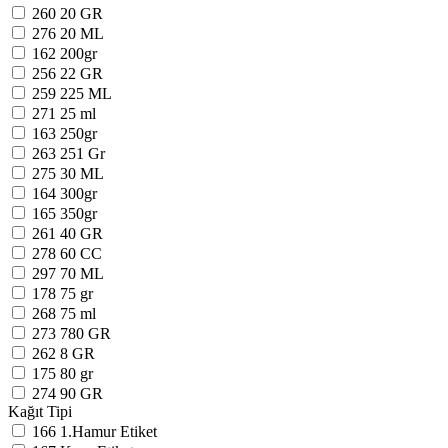
260
20 GR
276
20 ML
162
200gr
256
22 GR
259
225 ML
271
25 ml
163
250gr
263
251 Gr
275
30 ML
164
300gr
165
350gr
261
40 GR
278
60 CC
297
70 ML
178
75 gr
268
75 ml
273
780 GR
262
8 GR
175
80 gr
274
90 GR
Kağıt Tipi
166
1.Hamur Etiket