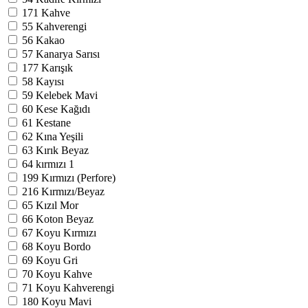
171
Kahve
55
Kahverengi
56
Kakao
57
Kanarya Sarısı
177
Karışık
58
Kayısı
59
Kelebek Mavi
60
Kese Kağıdı
61
Kestane
62
Kına Yeşili
63
Kırık Beyaz
64
kırmızı
1
199
Kırmızı (Perfore)
216
Kırmızı/Beyaz
65
Kızıl Mor
66
Koton Beyaz
67
Koyu Kırmızı
68
Koyu Bordo
69
Koyu Gri
70
Koyu Kahve
71
Koyu Kahverengi
180
Koyu Mavi