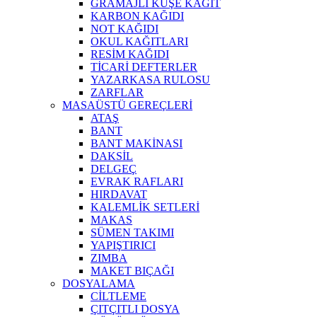
GRAMAJLI KUŞE KAĞIT
KARBON KAĞIDI
NOT KAĞIDI
OKUL KAĞITLARI
RESİM KAĞIDI
TİCARİ DEFTERLER
YAZARKASA RULOSU
ZARFLAR
MASAÜSTÜ GEREÇLERİ
ATAŞ
BANT
BANT MAKİNASI
DAKSİL
DELGEÇ
EVRAK RAFLARI
HIRDAVAT
KALEMLİK SETLERİ
MAKAS
SÜMEN TAKIMI
YAPIŞTIRICI
ZIMBA
MAKET BIÇAĞI
DOSYALAMA
CİLTLEME
ÇITÇITLI DOSYA