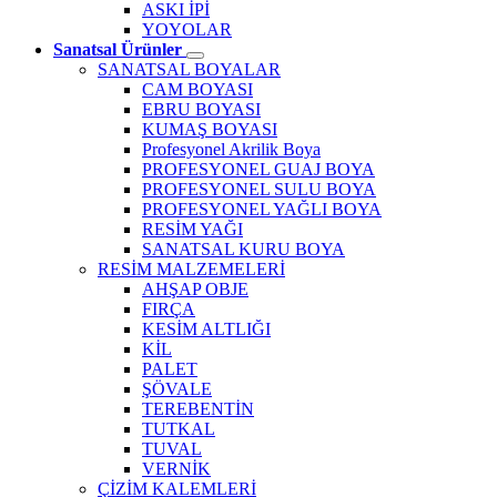
ASKI İPİ
YOYOLAR
Sanatsal Ürünler
SANATSAL BOYALAR
CAM BOYASI
EBRU BOYASI
KUMAŞ BOYASI
Profesyonel Akrilik Boya
PROFESYONEL GUAJ BOYA
PROFESYONEL SULU BOYA
PROFESYONEL YAĞLI BOYA
RESİM YAĞI
SANATSAL KURU BOYA
RESİM MALZEMELERİ
AHŞAP OBJE
FIRÇA
KESİM ALTLIĞI
KİL
PALET
ŞÖVALE
TEREBENTİN
TUTKAL
TUVAL
VERNİK
ÇİZİM KALEMLERİ