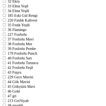
32
Ekru
33
Elma Yeşil
34
Elma Yeşili
185
Eski Gül Rengi
220
Fındık Kahvesi
35
Fıstık Yeşili
36
Flamingo
227
Fosforlu
37
Fosforlu Mavi
38
Fosforlu Mor
39
Fosforlu Pembe
179
Fosforlu Punch
40
Fosforlu Sarı
41
Fosforlu Turuncu
42
Fosforlu Yeşil
43
Fuşya
229
Gece Mavisi
44
Gök Mavisi
45
Gökyüzü Mavi
46
Gold
47
gri
213
Gri/Siyah
48
grup60