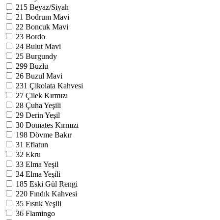
215
Beyaz/Siyah
21
Bodrum Mavi
22
Boncuk Mavi
23
Bordo
24
Bulut Mavi
25
Burgundy
299
Buzlu
26
Buzul Mavi
231
Çikolata Kahvesi
27
Çilek Kırmızı
28
Çuha Yeşili
29
Derin Yeşil
30
Domates Kırmızı
198
Dövme Bakır
31
Eflatun
32
Ekru
33
Elma Yeşil
34
Elma Yeşili
185
Eski Gül Rengi
220
Fındık Kahvesi
35
Fıstık Yeşili
36
Flamingo