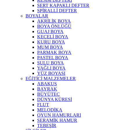
RESİM DEFTERİ
SERT KAPAKLI DEFTER
SPİRALLİ DEFTER
BOYALAR
AKRİLİK BOYA
BOYA ÖNLÜĞÜ
GUAJ BOYA
KEÇELİ BOYA
KURU BOYA
MUM BOYA
PARMAK BOYA
PASTEL BOYA
SULU BOYA
YAĞLI BOYA
YÜZ BOYASI
EĞİTİCİ MALZEMELER
ABAKUS
BAYRAK
BÜYÜTEÇ
DÜNYA KÜRESİ
FLUT
MELODİKA
OYUN HAMURLARI
SERAMİK HAMUR
TEBEŞİR