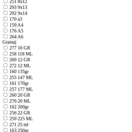
251
8x12
293
9x13
292
9x14
170
a3
159
A4
176
A5
264
A6
Gramaj
277
10 GR
258
118 ML
269
12 GR
272
12 ML
160
135gr
255
147 ML
161
170gr
257
177 ML
260
20 GR
276
20 ML
162
200gr
256
22 GR
259
225 ML
271
25 ml
163
250gr