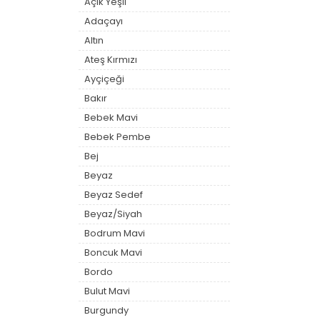
Açık Yeşil
Adaçayı
Altın
Ateş Kırmızı
Ayçiçeği
Bakır
Bebek Mavi
Bebek Pembe
Bej
Beyaz
Beyaz Sedef
Beyaz/Siyah
Bodrum Mavi
Boncuk Mavi
Bordo
Bulut Mavi
Burgundy