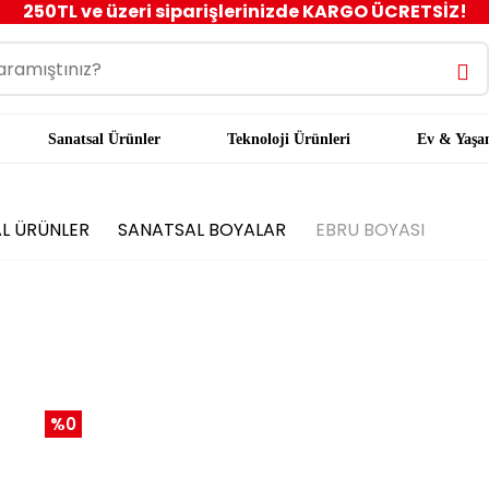
250TL ve üzeri siparişlerinizde KARGO ÜCRETSİZ!
Sanatsal Ürünler
Teknoloji Ürünleri
Ev & Yaş
AL ÜRÜNLER
SANATSAL BOYALAR
EBRU BOYASI
%0