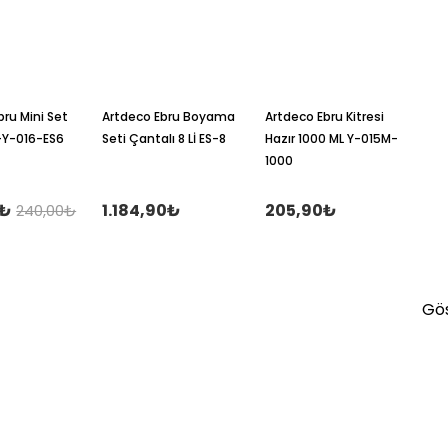
bru Mini Set
Artdeco Ebru Boyama
Artdeco Ebru Kitresi
-Y-016-ES6
Seti Çantalı 8 Lİ ES-8
Hazır 1000 ML Y-015M-
1000
0₺
1.184,90₺
205,90₺
240,00₺
Gös