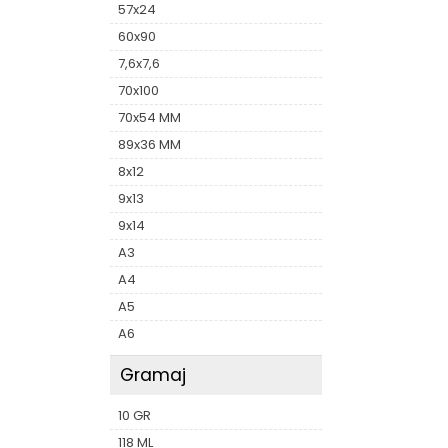
57x24
60x90
7,6x7,6
70x100
70x54 MM
89x36 MM
8x12
9x13
9x14
A3
A4
A5
A6
Gramaj
10 GR
118 ML