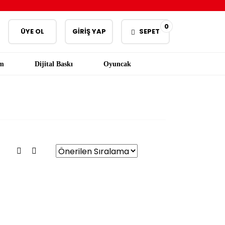
0
ÜYE OL
GİRİŞ YAP
SEPET
am
Dijital Baskı
Oyuncak