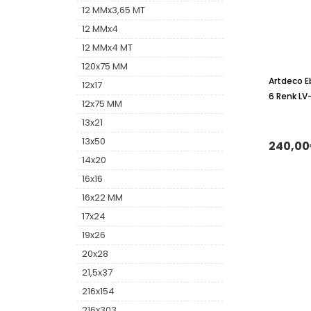
12 MMx3,65 MT
12 MMx4
12 MMx4 MT
120x75 MM
Artdeco E
12x17
6 Renk LV
12x75 MM
13x21
13x50
240,0
14x20
16x16
16x22 MM
17x24
19x26
20x28
21,5x37
216x154
216x303