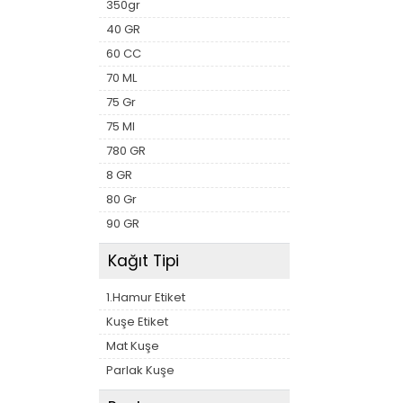
350gr
40 GR
60 CC
70 ML
75 Gr
75 Ml
780 GR
8 GR
80 Gr
90 GR
Kağıt Tipi
1.Hamur Etiket
Kuşe Etiket
Mat Kuşe
Parlak Kuşe