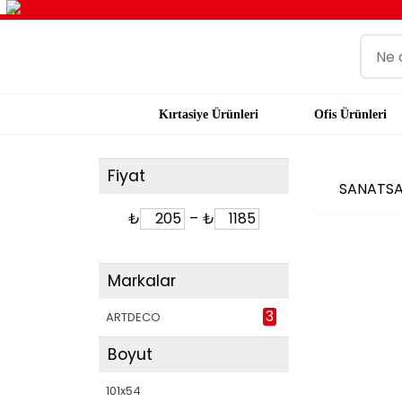
Kırtasiye Ürünleri
Ofis Ürünleri
Fiyat
SANATS
₺
–
₺
Markalar
3
ARTDECO
Boyut
101x54