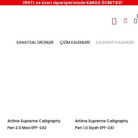
250TL ve üzeri siparişlerinizde KARGO ÜCRETSİZ!
SANATSAL ÜRÜNLER
ÇİZİM KALEMLERİ
KALİGRAFİ KALEMLERİ
Artline Supreme Calligraphy
Artline Supreme Calligraphy
Pen 2.0 Mavi EPF-242
Pen 1.0 Siyah EPF-241