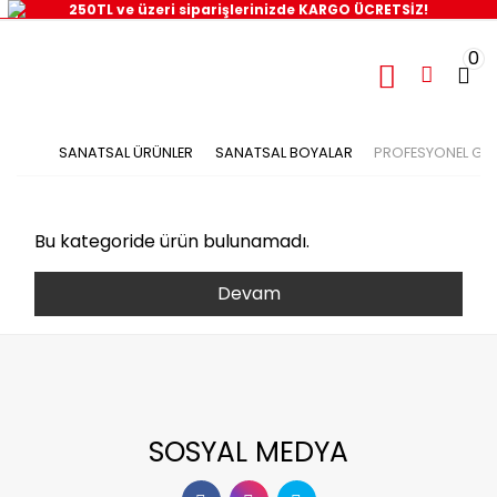
250TL ve üzeri siparişlerinizde KARGO ÜCRETSİZ!
0
SANATSAL ÜRÜNLER
SANATSAL BOYALAR
PROFESYONEL GU
Bu kategoride ürün bulunamadı.
Devam
SOSYAL MEDYA