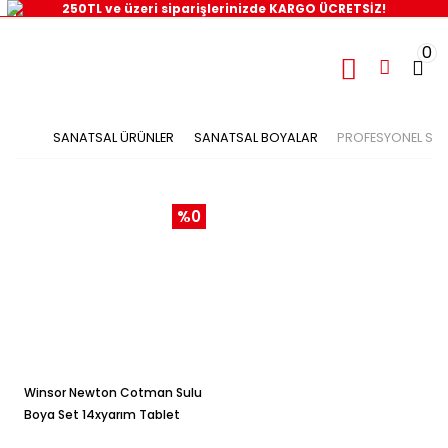
250TL ve üzeri siparişlerinizde KARGO ÜCRETSİZ!
0
SANATSAL ÜRÜNLER
SANATSAL BOYALAR
PROFESYONEL SU
%0
Winsor Newton Cotman Sulu
Boya Set 14xyarım Tablet