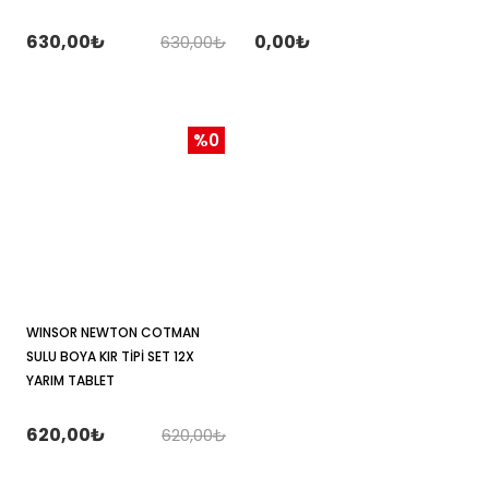
630,00₺
0,00₺
630,00₺
%0
WINSOR NEWTON COTMAN
SULU BOYA KIR TİPİ SET 12X
YARIM TABLET
620,00₺
620,00₺