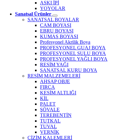
ASKI İPİ
YOYOLAR
Sanatsal Ürünler
SANATSAL BOYALAR
CAM BOYASI
EBRU BOYASI
KUMAŞ BOYASI
Profesyonel Akrilik Boya
PROFESYONEL GUAJ BOYA
PROFESYONEL SULU BOYA
PROFESYONEL YAĞLI BOYA
RESİM YAĞI
SANATSAL KURU BOYA
RESİM MALZEMELERİ
AHŞAP OBJE
FIRÇA
KESİM ALTLIĞI
KİL
PALET
ŞÖVALE
TEREBENTİN
TUTKAL
TUVAL
VERNİK
ÇİZİM KALEMLERİ