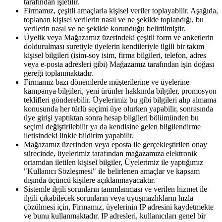
tarafından işletilir.
Firmamız, çeşitli amaçlarla kişisel veriler toplayabilir. Aşağıda,
toplanan kişisel verilerin nasıl ve ne şekilde toplandığı, bu
verilerin nasıl ve ne şekilde korunduğu belirtilmiştir.
Üyelik veya Mağazamız üzerindeki çeşitli form ve anketlerin
doldurulması suretiyle üyelerin kendileriyle ilgili bir takım
kişisel bilgileri (isim-soy isim, firma bilgileri, telefon, adres
veya e-posta adresleri gibi) Mağazamız tarafından işin doğası
gereği toplanmaktadır.
Firmamız bazı dönemlerde müşterilerine ve üyelerine
kampanya bilgileri, yeni ürünler hakkında bilgiler, promosyon
teklifleri gönderebilir. Üyelerimiz bu gibi bilgileri alıp almama
konusunda her türlü seçimi üye olurken yapabilir, sonrasında
üye girişi yaptıktan sonra hesap bilgileri bölümünden bu
seçimi değiştirilebilir ya da kendisine gelen bilgilendirme
iletisindeki linkle bildirim yapabilir.
Mağazamız üzerinden veya eposta ile gerçekleştirilen onay
sürecinde, üyelerimiz tarafından mağazamıza elektronik
ortamdan iletilen kişisel bilgiler, Üyelerimiz ile yaptığımız
"Kullanıcı Sözleşmesi" ile belirlenen amaçlar ve kapsam
dışında üçüncü kişilere açıklanmayacaktır.
Sistemle ilgili sorunların tanımlanması ve verilen hizmet ile
ilgili çıkabilecek sorunların veya uyuşmazlıkların hızla
çözülmesi için, Firmamız, üyelerinin IP adresini kaydetmekte
ve bunu kullanmaktadır. IP adresleri, kullanıcıları genel bir