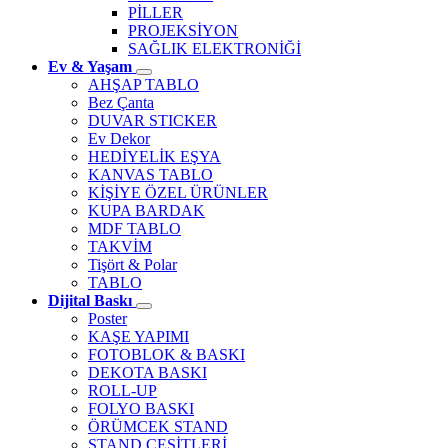
PİLLER
PROJEKSİYON
SAĞLIK ELEKTRONİĞİ
Ev & Yaşam
AHŞAP TABLO
Bez Çanta
DUVAR STICKER
Ev Dekor
HEDİYELİK EŞYA
KANVAS TABLO
KİŞİYE ÖZEL ÜRÜNLER
KUPA BARDAK
MDF TABLO
TAKVİM
Tişört & Polar
TABLO
Dijital Baskı
Poster
KAŞE YAPIMI
FOTOBLOK & BASKI
DEKOTA BASKI
ROLL-UP
FOLYO BASKI
ÖRÜMCEK STAND
STAND ÇEŞİTLERİ