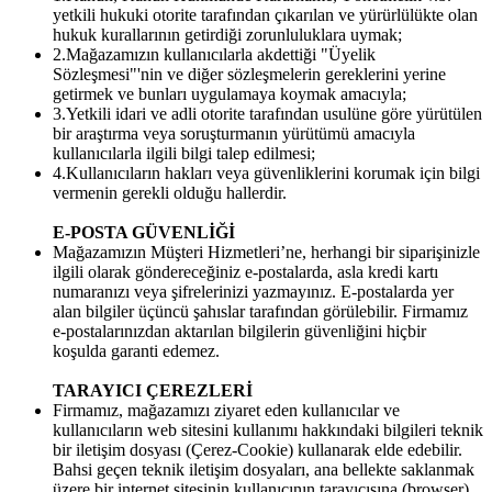
yetkili hukuki otorite tarafından çıkarılan ve yürürlülükte olan
hukuk kurallarının getirdiği zorunluluklara uymak;
2.Mağazamızın kullanıcılarla akdettiği "Üyelik
Sözleşmesi"'nin ve diğer sözleşmelerin gereklerini yerine
getirmek ve bunları uygulamaya koymak amacıyla;
3.Yetkili idari ve adli otorite tarafından usulüne göre yürütülen
bir araştırma veya soruşturmanın yürütümü amacıyla
kullanıcılarla ilgili bilgi talep edilmesi;
4.Kullanıcıların hakları veya güvenliklerini korumak için bilgi
vermenin gerekli olduğu hallerdir.
E-POSTA GÜVENLİĞİ
Mağazamızın Müşteri Hizmetleri’ne, herhangi bir siparişinizle
ilgili olarak göndereceğiniz e-postalarda, asla kredi kartı
numaranızı veya şifrelerinizi yazmayınız. E-postalarda yer
alan bilgiler üçüncü şahıslar tarafından görülebilir. Firmamız
e-postalarınızdan aktarılan bilgilerin güvenliğini hiçbir
koşulda garanti edemez.
TARAYICI ÇEREZLERİ
Firmamız, mağazamızı ziyaret eden kullanıcılar ve
kullanıcıların web sitesini kullanımı hakkındaki bilgileri teknik
bir iletişim dosyası (Çerez-Cookie) kullanarak elde edebilir.
Bahsi geçen teknik iletişim dosyaları, ana bellekte saklanmak
üzere bir internet sitesinin kullanıcının tarayıcısına (browser)