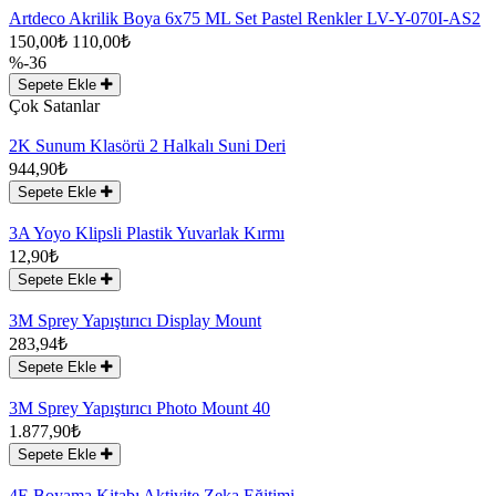
Artdeco Akrilik Boya 6x75 ML Set Pastel Renkler LV-Y-070I-AS2
150,00₺
110,00₺
%-36
Sepete Ekle
Çok Satanlar
2K Sunum Klasörü 2 Halkalı Suni Deri
944,90₺
Sepete Ekle
3A Yoyo Klipsli Plastik Yuvarlak Kırmı
12,90₺
Sepete Ekle
3M Sprey Yapıştırıcı Display Mount
283,94₺
Sepete Ekle
3M Sprey Yapıştırıcı Photo Mount 40
1.877,90₺
Sepete Ekle
4E Boyama Kitabı Aktivite Zeka Eğitimi