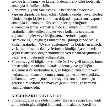
şekilde tanımlamak ve kapsamlı demografik bilgi toplamak
amacıyla da kullanılabilir.
Firmamız, Üyelik Sözleşmesi ile belirlenen amaçlar ve
kapsam dışında da, talep edilen bilgileri kendisi veya işbirliği
içinde olduğu kişiler tarafından doğrudan pazarlama yapmak
amacıyla kullanabilir. Kişisel bilgiler, gerektiğinde
kullanıcıyla temas kurmak için de kullanılabilir. Firmamız
tarafından talep edilen bilgiler veya kullanıcı tarafından
sağlanan bilgiler veya Mağazamız üzerinden yapılan
işlemlerle ilgili bilgiler; Firmamız ve işbirliği içinde olduğu
kişiler tarafından, "Üyelik Sözleşmesi" ile belirlenen amaçlar
ve kapsam dışında da, üyelerimizin kimliği ifşa edilmeden
çeşitli istatistiksel değerlendirmeler, veri tabanı oluşturma ve
pazar araştırmalarında kullanılabilir.
Firmamız, gizli bilgileri kesinlikle özel ve gizli tutmayı, bunu
bir sır saklama yükümü olarak addetmeyi ve gizliliğin
sağlanması ve sürdürülmesi, gizli bilginin tamamının veya
herhangi bir kısmının kamu alanına girmesini veya yetkisiz
kullanımını veya üçüncü bir kişiye ifşasını önlemek için
gerekli tüm tedbirleri almayı ve gerekli özeni göstermeyi
taahhüt etmektedir.
KREDİ KARTI GÜVENLİĞİ
Firmamız, alışveriş sitelerimizden alışveriş yapan kredi kartı
sahiplerinin güvenliğini ilk planda tutmaktadır. Kredi kartı