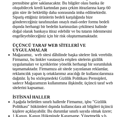
prensibine göre saklanacaktır. Bu bilgiler olası banka ile
oluşubilecek kredi kartından para çekim itirazlarına karşı 60
gün süre ile bekletilip daha sonrasında imha edilmektedir.
Sipariş ettiğiniz ürünlerin bedeli karşılığında bize
göndereceğiniz tarafınızdan onaylı mail-order formu bedeli
dışında herhangi bir bedelin kartınızdan çekilmesi halinde
doğal olarak bankaya itiraz edebilir ve bu tutarın ödenmesini
engelleyebileceğiniz için bir risk oluşturmamaktadır.
ÜÇÜNCÜ TARAF WEB SİTELERİ VE
UYGULAMALAR
Mağazamız, web sitesi dâhilinde başka sitelere link verebilir.
Firmamız, bu linkler vasıtasıyla erişilen sitelerin gizlilik
uygulamaları ve içeriklerine yönelik herhangi bir sorumluluk
taşımamaktadır. Firmamıza ait sitede yayınlanan reklamlar,
reklamcılık yapan iş ortaklarımız aracılığı ile kullanıcılarımıza
dağıtılır. İş bu sözleşmedeki Gizlilik Politikası Prensipleri,
sadece Mağazamızın kullanımına ilişkindir, üçüncü taraf web
sitelerini kapsamaz.
İSTİSNAİ HALLER
Aşağıda belirtilen sınırlı hallerde Firmamız, işbu "Gizlilik
Politikası" hükümleri dışında kullanıcılara ait bilgileri üçüncü
kişilere açıklayabilir. Bu durumlar sınırlı sayıda olmak üzere;
1.Kanun, Kanun Hükmünde Kararname, Yönetmelik v.b.