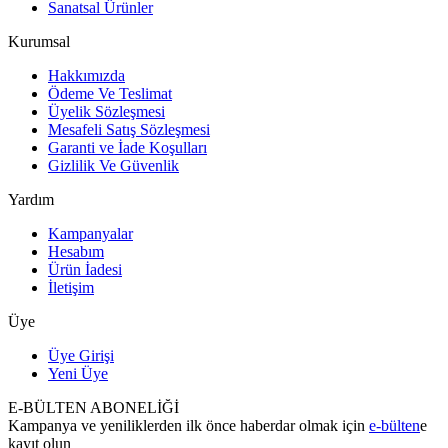
Sanatsal Ürünler
Kurumsal
Hakkımızda
Ödeme Ve Teslimat
Üyelik Sözleşmesi
Mesafeli Satış Sözleşmesi
Garanti ve İade Koşulları
Gizlilik Ve Güvenlik
Yardım
Kampanyalar
Hesabım
Ürün İadesi
İletişim
Üye
Üye Girişi
Yeni Üye
E-BÜLTEN ABONELİĞİ
Kampanya ve yeniliklerden ilk önce haberdar olmak için
e-bülten
e
kayıt olun