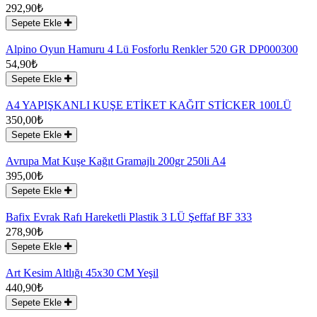
292,90₺
Sepete Ekle
Alpino Oyun Hamuru 4 Lü Fosforlu Renkler 520 GR DP000300
54,90₺
Sepete Ekle
A4 YAPIŞKANLI KUŞE ETİKET KAĞIT STİCKER 100LÜ
350,00₺
Sepete Ekle
Avrupa Mat Kuşe Kağıt Gramajlı 200gr 250li A4
395,00₺
Sepete Ekle
Bafix Evrak Rafı Hareketli Plastik 3 LÜ Şeffaf BF 333
278,90₺
Sepete Ekle
Art Kesim Altlığı 45x30 CM Yeşil
440,90₺
Sepete Ekle