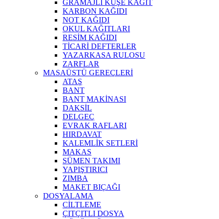
GRAMAJLI KUŞE KAĞIT
KARBON KAĞIDI
NOT KAĞIDI
OKUL KAĞITLARI
RESİM KAĞIDI
TİCARİ DEFTERLER
YAZARKASA RULOSU
ZARFLAR
MASAÜSTÜ GEREÇLERİ
ATAŞ
BANT
BANT MAKİNASI
DAKSİL
DELGEÇ
EVRAK RAFLARI
HIRDAVAT
KALEMLİK SETLERİ
MAKAS
SÜMEN TAKIMI
YAPIŞTIRICI
ZIMBA
MAKET BIÇAĞI
DOSYALAMA
CİLTLEME
ÇITÇITLI DOSYA