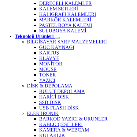
DERECELİ KALEMLER
KALEM SETLERİ
KALİGRAFİ KALEMLERİ
MARKÖR KALEMLERİ
PASTEL BOYA KALEMİ
SULUBOYA KALEMİ
Teknoloji Ürünleri
BİLGİSAYAR SARF MALZEMELERİ
GÜÇ KAYNAĞI
KARTUŞ
KLAVYE
MONİTOR
MOUSE
TONER
YAZICI
DİSK & DEPOLAMA
BULUT DEPOLAMA
HARİCİ DİSK
SSD DISK
USB FLASH DİSK
ELEKTRONİK
BARKOD YAZICI & ÜRÜNLER
KABLO ÇEŞİTLERİ
KAMERA & WEBCAM
KULAKLIK