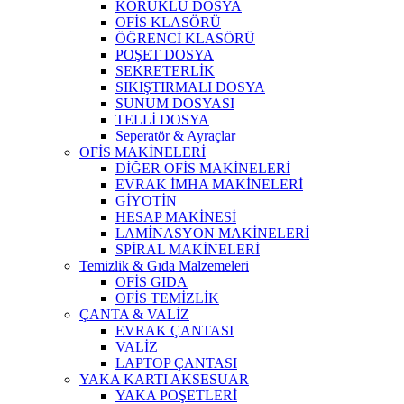
KÖRÜKLÜ DOSYA
OFİS KLASÖRÜ
ÖĞRENCİ KLASÖRÜ
POŞET DOSYA
SEKRETERLİK
SIKIŞTIRMALI DOSYA
SUNUM DOSYASI
TELLİ DOSYA
Seperatör & Ayraçlar
OFİS MAKİNELERİ
DİĞER OFİS MAKİNELERİ
EVRAK İMHA MAKİNELERİ
GİYOTİN
HESAP MAKİNESİ
LAMİNASYON MAKİNELERİ
SPİRAL MAKİNELERİ
Temizlik & Gıda Malzemeleri
OFİS GIDA
OFİS TEMİZLİK
ÇANTA & VALİZ
EVRAK ÇANTASI
VALİZ
LAPTOP ÇANTASI
YAKA KARTI AKSESUAR
YAKA POŞETLERİ