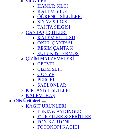
SİLGİLER
HAMUR SİLGİ
KALEM SİLGİ
ÖĞRENCİ SİLGİLERİ
SINAV SİLGİSİ
TAHTA SİLGİSİ
ÇANTA ÇEŞİTLERİ
KALEM KUTUSU
OKUL ÇANTASI
RESİM ÇANTASI
SULUK & TERMOS
ÇİZİM MALZEMELERİ
CETVEL
ÇİZİM SETİ
GÖNYE
PERGEL
ŞABLONLAR
KIRTASİYE SETLERİ
KALEMTRAŞ
Ofis Ürünleri
KAĞIT ÜRÜNLERİ
ESKİZ & AYDINGER
ETİKETLER & ŞERİTLER
FON KARTONU
FOTOKOPİ KAĞIDI