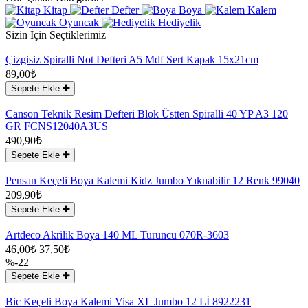
Kitap
Defter
Boya
Kalem
Oyuncak
Hediyelik
Sizin İçin Seçtiklerimiz
Çizgisiz Spiralli Not Defteri A5 Mdf Sert Kapak 15x21cm
89,00₺
Sepete Ekle
Canson Teknik Resim Defteri Blok Üstten Spiralli 40 YP A3 120
GR FCNS12040A3US
490,90₺
Sepete Ekle
Pensan Keçeli Boya Kalemi Kidz Jumbo Yıknabilir 12 Renk 99040
209,90₺
Sepete Ekle
Artdeco Akrilik Boya 140 ML Turuncu 070R-3603
46,00₺
37,50₺
%-22
Sepete Ekle
Bic Keçeli Boya Kalemi Visa XL Jumbo 12 Lİ 8922231