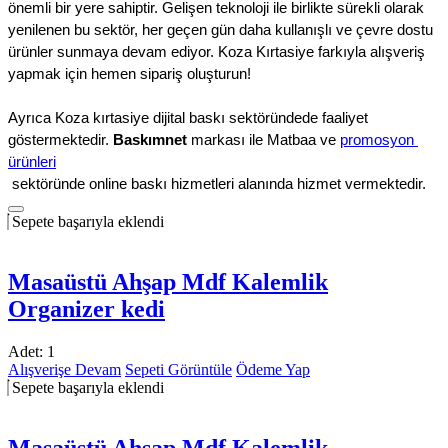
önemli bir yere sahiptir. Gelişen teknoloji ile birlikte sürekli olarak 
yenilenen bu sektör, her geçen gün daha kullanışlı ve çevre dostu 
ürünler sunmaya devam ediyor. Koza Kırtasiye farkıyla alışveriş 
yapmak için hemen sipariş oluşturun!
Ayrıca Koza kırtasiye dijital baskı sektöründede faaliyet 
göstermektedir. 
Baskımnet 
markası ile Matbaa ve 
promosyon 
ürünleri
 sektöründe online baskı hizmetleri alanında hizmet vermektedir.
Sepete başarıyla eklendi
Masaüstü Ahşap Mdf Kalemlik
Organizer kedi
Adet:
1
Alışverişe Devam
Sepeti Görüntüle
Ödeme Yap
Sepete başarıyla eklendi
Masaüstü Ahşap Mdf Kalemlik