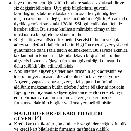
Üye olurken verdiğiniz tüm bilgilere sadece siz ulaşabilir ve
siz değiştirebilirsiniz. Üye giriş bilgilerinizi güvenli
koruduğunuz takdirde başkalarının sizinle ilgili bilgilere
ulaşması ve bunları değiştirmesi mümkün değildir. Bu amaçla,
üyelik işlemleri sırasında 128 bit SSL güvenlik alanı içinde
hareket edilir. Bu sistem kırılması mümkün olmayan bir
uluslararası bir şifreleme standardıdır.
Bilgi hattı veya müşteri hizmetleri servisi bulunan ve açık
adres ve telefon bilgilerinin belirtildiği İnternet alışveriş siteleri
günümüzde daha fazla tercih edilmektedir. Bu sayede aklınıza
takılan bütün konular hakkında detaylı bilgi alabilir, online
alışveriş hizmeti sağlayan firmanın güvenirliği konusunda
daha sağlıklı bilgi edinebilirsiniz.
Not: İnternet alışveriş sitelerinde firmanın açık adresinin ve
telefonun yer almasına dikkat edilmesini tavsiye ediyoruz.
Alışveriş yapacaksanız alışverişinizi yapmadan ürünü
aldığınız mağazanın bütün telefon / adres bilgilerini not edin.
Eğer güvenmiyorsanız alışverişten önce telefon ederek teyit
edin. Firmamıza ait tüm online alışveriş sitelerimizde
firmamıza dair tüm bilgiler ve firma yeri belirtilmiştir.
MAİL ORDER KREDİ KART BİLGİLERİ
GÜVENLİĞİ
Kredi kartı mail-order yöntemi ile bize göndereceğiniz kimlik
ve kredi kart bilgileriniz firmamız tarafından gizlilik