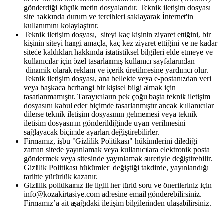
gönderdiği küçük metin dosyalarıdır. Teknik iletişim dosyası
site hakkında durum ve tercihleri saklayarak İnternet'in
kullanımını kolaylaştırır.
Teknik iletişim dosyası, siteyi kaç kişinin ziyaret ettiğini, bir
kişinin siteyi hangi amaçla, kaç kez ziyaret ettiğini ve ne kadar
sitede kaldıkları hakkında istatistiksel bilgileri elde etmeye ve
kullanıcılar için özel tasarlanmış kullanıcı sayfalarından
dinamik olarak reklam ve içerik üretilmesine yardımcı olur.
Teknik iletişim dosyası, ana bellekte veya e-postanızdan veri
veya başkaca herhangi bir kişisel bilgi almak için
tasarlanmamıştır. Tarayıcıların pek çoğu başta teknik iletişim
dosyasını kabul eder biçimde tasarlanmıştır ancak kullanıcılar
dilerse teknik iletişim dosyasının gelmemesi veya teknik
iletişim dosyasının gönderildiğinde uyarı verilmesini
sağlayacak biçimde ayarları değiştirebilirler.
Firmamız, işbu "Gizlilik Politikası" hükümlerini dilediği
zaman sitede yayınlamak veya kullanıcılara elektronik posta
göndermek veya sitesinde yayınlamak suretiyle değiştirebilir.
Gizlilik Politikası hükümleri değiştiği takdirde, yayınlandığı
tarihte yürürlük kazanır.
Gizlilik politikamız ile ilgili her türlü soru ve önerileriniz için
info@kozakirtasiye.com adresine email gönderebilirsiniz.
Firmamız’a ait aşağıdaki iletişim bilgilerinden ulaşabilirsiniz.