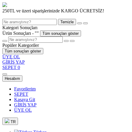
250TL ve üzeri siparişlerinizde KARGO ÜCRETSİZ!
Temizle
Kategori Sonuçları
Ürün Sonuçları - "
"
Tüm sonuçları göster
Popüler Kategoriler
Tüm sonuçları göster
ÜYE OL
GİRİŞ YAP
SEPET
0
Hesabım
Favorilerim
SEPET
Kasaya Git
GİRİŞ YAP
ÜYE OL
TR