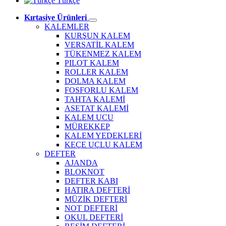
Türkçe
Kırtasiye Ürünleri
KALEMLER
KURŞUN KALEM
VERSATİL KALEM
TÜKENMEZ KALEM
PILOT KALEM
ROLLER KALEM
DOLMA KALEM
FOSFORLU KALEM
TAHTA KALEMİ
ASETAT KALEMİ
KALEM UCU
MÜREKKEP
KALEM YEDEKLERİ
KEÇE UÇLU KALEM
DEFTER
AJANDA
BLOKNOT
DEFTER KABI
HATIRA DEFTERİ
MÜZİK DEFTERİ
NOT DEFTERİ
OKUL DEFTERİ