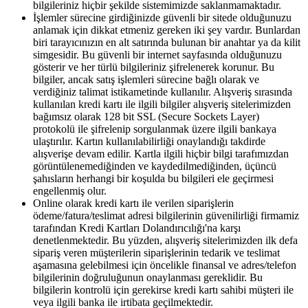
bilgileriniz hiçbir şekilde sistemimizde saklanmamaktadır.
İşlemler sürecine girdiğinizde güvenli bir sitede olduğunuzu
anlamak için dikkat etmeniz gereken iki şey vardır. Bunlardan
biri tarayıcınızın en alt satırında bulunan bir anahtar ya da kilit
simgesidir. Bu güvenli bir internet sayfasında olduğunuzu
gösterir ve her türlü bilgileriniz şifrelenerek korunur. Bu
bilgiler, ancak satış işlemleri sürecine bağlı olarak ve
verdiğiniz talimat istikametinde kullanılır. Alışveriş sırasında
kullanılan kredi kartı ile ilgili bilgiler alışveriş sitelerimizden
bağımsız olarak 128 bit SSL (Secure Sockets Layer)
protokolü ile şifrelenip sorgulanmak üzere ilgili bankaya
ulaştırılır. Kartın kullanılabilirliği onaylandığı takdirde
alışverişe devam edilir. Kartla ilgili hiçbir bilgi tarafımızdan
görüntülenemediğinden ve kaydedilmediğinden, üçüncü
şahısların herhangi bir koşulda bu bilgileri ele geçirmesi
engellenmiş olur.
Online olarak kredi kartı ile verilen siparişlerin
ödeme/fatura/teslimat adresi bilgilerinin güvenilirliği firmamiz
tarafından Kredi Kartları Dolandırıcılığı'na karşı
denetlenmektedir. Bu yüzden, alışveriş sitelerimizden ilk defa
sipariş veren müşterilerin siparişlerinin tedarik ve teslimat
aşamasına gelebilmesi için öncelikle finansal ve adres/telefon
bilgilerinin doğruluğunun onaylanması gereklidir. Bu
bilgilerin kontrolü için gerekirse kredi kartı sahibi müşteri ile
veya ilgili banka ile irtibata geçilmektedir.