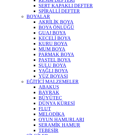
RESİM DEFTERİ
SERT KAPAKLI DEFTER
SPİRALLİ DEFTER
BOYALAR
AKRİLİK BOYA
BOYA ÖNLÜĞÜ
GUAJ BOYA
KEÇELİ BOYA
KURU BOYA
MUM BOYA
PARMAK BOYA
PASTEL BOYA
SULU BOYA
YAĞLI BOYA
YÜZ BOYASI
EĞİTİCİ MALZEMELER
ABAKUS
BAYRAK
BÜYÜTEÇ
DÜNYA KÜRESİ
FLUT
MELODİKA
OYUN HAMURLARI
SERAMİK HAMUR
TEBEŞİR