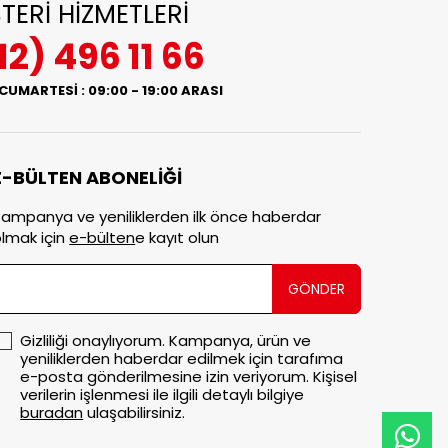
TERİ HİZMETLERİ
12) 496 11 66
 CUMARTESİ : 09:00 - 19:00 ARASI
E-BÜLTEN ABONELİĞİ
ampanya ve yeniliklerden ilk önce haberdar
lmak için
e-bülten
e kayıt olun
GÖNDER
Gizliliği onaylıyorum. Kampanya, ürün ve
yeniliklerden haberdar edilmek için tarafıma
e-posta gönderilmesine izin veriyorum. Kişisel
verilerin işlenmesi ile ilgili detaylı bilgiye
buradan
ulaşabilirsiniz.