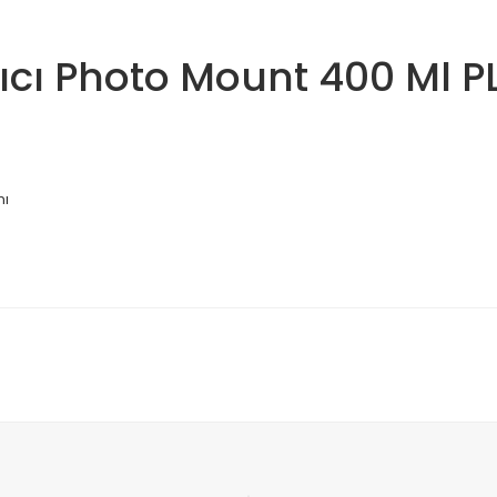
rıcı Photo Mount 400 Ml 
nı