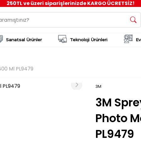
250TL ve üzeri siparişlerinizde KARGO ÜCRETSİZ!
Sanatsal Ürünler
Teknoloji Ürünleri
Ev
400 Ml PL9479
3M
3M Sprey
Photo M
PL9479