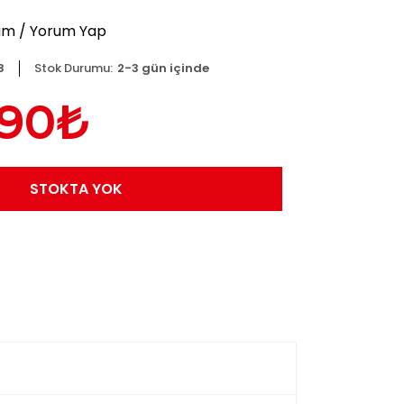
um
/
Yorum Yap
8
Stok Durumu:
2-3 gün içinde
,90₺
STOKTA YOK