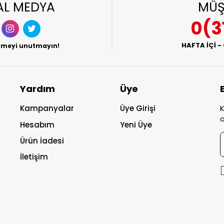
AL MEDYA
MÜŞ
0(3
HAFTA İÇİ -
etmeyi unutmayın!
Yardım
Üye
Kampanyalar
Üye Girişi
K
o
Hesabım
Yeni Üye
Ürün İadesi
İletişim