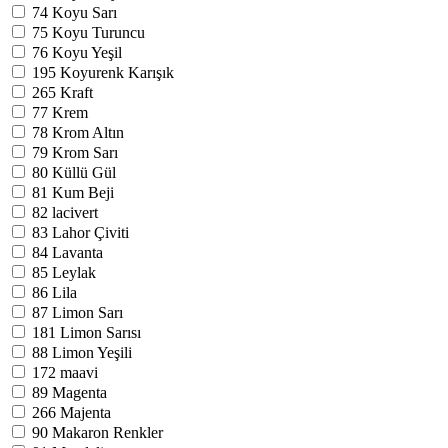
74
Koyu Sarı
75
Koyu Turuncu
76
Koyu Yeşil
195
Koyurenk Karışık
265
Kraft
77
Krem
78
Krom Altın
79
Krom Sarı
80
Küllü Gül
81
Kum Beji
82
lacivert
83
Lahor Çiviti
84
Lavanta
85
Leylak
86
Lila
87
Limon Sarı
181
Limon Sarısı
88
Limon Yeşili
172
maavi
89
Magenta
266
Majenta
90
Makaron Renkler