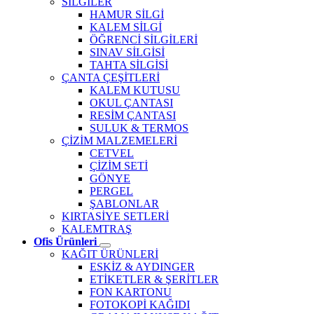
SİLGİLER
HAMUR SİLGİ
KALEM SİLGİ
ÖĞRENCİ SİLGİLERİ
SINAV SİLGİSİ
TAHTA SİLGİSİ
ÇANTA ÇEŞİTLERİ
KALEM KUTUSU
OKUL ÇANTASI
RESİM ÇANTASI
SULUK & TERMOS
ÇİZİM MALZEMELERİ
CETVEL
ÇİZİM SETİ
GÖNYE
PERGEL
ŞABLONLAR
KIRTASİYE SETLERİ
KALEMTRAŞ
Ofis Ürünleri
KAĞIT ÜRÜNLERİ
ESKİZ & AYDINGER
ETİKETLER & ŞERİTLER
FON KARTONU
FOTOKOPİ KAĞIDI