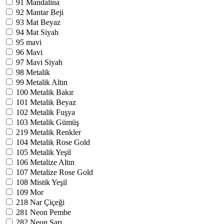
91
Mandalina
92
Mantar Beji
93
Mat Beyaz
94
Mat Siyah
95
mavi
96
Mavi
97
Mavi Siyah
98
Metalik
99
Metalik Altın
100
Metalik Bakır
101
Metalik Beyaz
102
Metalik Fuşya
103
Metalik Gümüş
219
Metalik Renkler
104
Metalik Rose Gold
105
Metalik Yeşil
106
Metalize Altın
107
Metalize Rose Gold
108
Mistik Yeşil
109
Mor
218
Nar Çiçeği
281
Neon Pembe
282
Neon Sarı