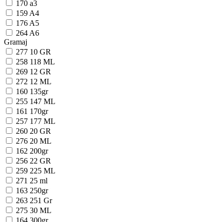
170
a3
159
A4
176
A5
264
A6
Gramaj
277
10 GR
258
118 ML
269
12 GR
272
12 ML
160
135gr
255
147 ML
161
170gr
257
177 ML
260
20 GR
276
20 ML
162
200gr
256
22 GR
259
225 ML
271
25 ml
163
250gr
263
251 Gr
275
30 ML
164
300gr