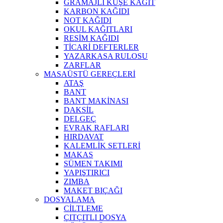
GRAMAJLI KUŞE KAĞIT
KARBON KAĞIDI
NOT KAĞIDI
OKUL KAĞITLARI
RESİM KAĞIDI
TİCARİ DEFTERLER
YAZARKASA RULOSU
ZARFLAR
MASAÜSTÜ GEREÇLERİ
ATAŞ
BANT
BANT MAKİNASI
DAKSİL
DELGEÇ
EVRAK RAFLARI
HIRDAVAT
KALEMLİK SETLERİ
MAKAS
SÜMEN TAKIMI
YAPIŞTIRICI
ZIMBA
MAKET BIÇAĞI
DOSYALAMA
CİLTLEME
ÇITÇITLI DOSYA