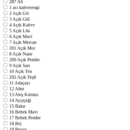
287
A6
1
acı kahverengi
2
Açık Gri
3
Açık Gül
4
Açık Kahve
5
Açık Lila
6
Açık Mavi
7
Açık Mercan
201
Açık Mor
8
Açık Nane
200
Açık Pembe
9
Açık Sarı
10
Açık Ten
202
Açık Yeşil
11
Adaçayı
12
Altın
13
Ateş Kırmızı
14
Ayçiçeği
15
Bakır
16
Bebek Mavi
17
Bebek Pembe
18
Bej
19
Beyaz