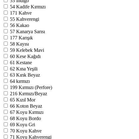
53
İndigo
54
Kadife Kırmızı
171
Kahve
55
Kahverengi
56
Kakao
57
Kanarya Sarısı
177
Karışık
58
Kayısı
59
Kelebek Mavi
60
Kese Kağıdı
61
Kestane
62
Kına Yeşili
63
Kırık Beyaz
64
kırmızı
199
Kırmızı (Perfore)
216
Kırmızı/Beyaz
65
Kızıl Mor
66
Koton Beyaz
67
Koyu Kırmızı
68
Koyu Bordo
69
Koyu Gri
70
Koyu Kahve
71
Koyu Kahverengi