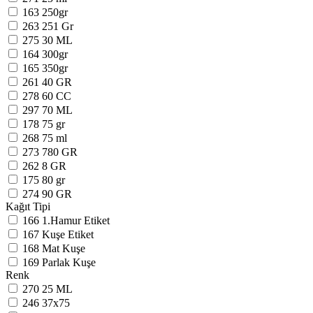
163
250gr
263
251 Gr
275
30 ML
164
300gr
165
350gr
261
40 GR
278
60 CC
297
70 ML
178
75 gr
268
75 ml
273
780 GR
262
8 GR
175
80 gr
274
90 GR
Kağıt Tipi
166
1.Hamur Etiket
167
Kuşe Etiket
168
Mat Kuşe
169
Parlak Kuşe
Renk
270
25 ML
246
37x75