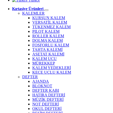
Türkçe
Kırtasiye Ürünleri
KALEMLER
KURŞUN KALEM
VERSATİL KALEM
TÜKENMEZ KALEM
PILOT KALEM
ROLLER KALEM
DOLMA KALEM
FOSFORLU KALEM
TAHTA KALEMİ
ASETAT KALEMİ
KALEM UCU
MÜREKKEP
KALEM YEDEKLERİ
KEÇE UÇLU KALEM
DEFTER
AJANDA
BLOKNOT
DEFTER KABI
HATIRA DEFTERİ
MÜZİK DEFTERİ
NOT DEFTERİ
OKUL DEFTERİ