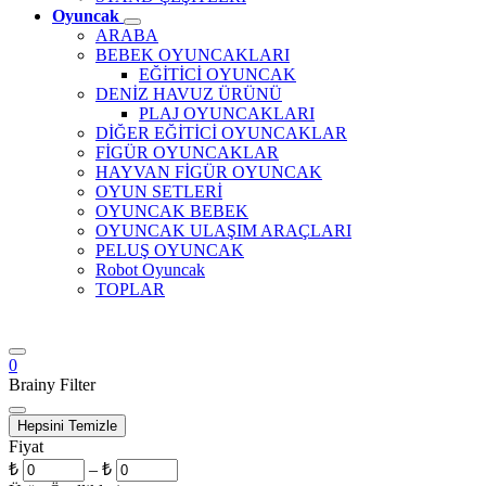
Oyuncak
ARABA
BEBEK OYUNCAKLARI
EĞİTİCİ OYUNCAK
DENİZ HAVUZ ÜRÜNÜ
PLAJ OYUNCAKLARI
DİĞER EĞİTİCİ OYUNCAKLAR
FİGÜR OYUNCAKLAR
HAYVAN FİGÜR OYUNCAK
OYUN SETLERİ
OYUNCAK BEBEK
OYUNCAK ULAŞIM ARAÇLARI
PELUŞ OYUNCAK
Robot Oyuncak
TOPLAR
0
Brainy Filter
Hepsini Temizle
Fiyat
₺
–
₺