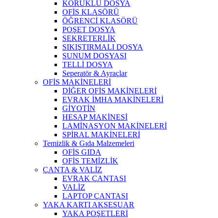
KÖRÜKLÜ DOSYA
OFİS KLASÖRÜ
ÖĞRENCİ KLASÖRÜ
POŞET DOSYA
SEKRETERLİK
SIKIŞTIRMALI DOSYA
SUNUM DOSYASI
TELLİ DOSYA
Seperatör & Ayraçlar
OFİS MAKİNELERİ
DİĞER OFİS MAKİNELERİ
EVRAK İMHA MAKİNELERİ
GİYOTİN
HESAP MAKİNESİ
LAMİNASYON MAKİNELERİ
SPİRAL MAKİNELERİ
Temizlik & Gıda Malzemeleri
OFİS GIDA
OFİS TEMİZLİK
ÇANTA & VALİZ
EVRAK ÇANTASI
VALİZ
LAPTOP ÇANTASI
YAKA KARTI AKSESUAR
YAKA POŞETLERİ