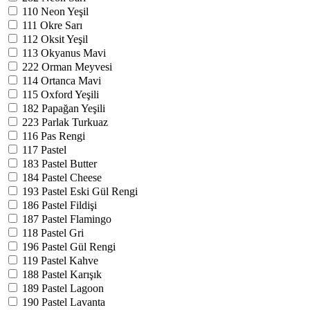
110
Neon Yeşil
111
Okre Sarı
112
Oksit Yeşil
113
Okyanus Mavi
222
Orman Meyvesi
114
Ortanca Mavi
115
Oxford Yeşili
182
Papağan Yeşili
223
Parlak Turkuaz
116
Pas Rengi
117
Pastel
183
Pastel Butter
184
Pastel Cheese
193
Pastel Eski Gül Rengi
186
Pastel Fildişi
187
Pastel Flamingo
118
Pastel Gri
196
Pastel Gül Rengi
119
Pastel Kahve
188
Pastel Karışık
189
Pastel Lagoon
190
Pastel Lavanta