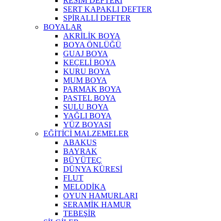
RESİM DEFTERİ
SERT KAPAKLI DEFTER
SPİRALLİ DEFTER
BOYALAR
AKRİLİK BOYA
BOYA ÖNLÜĞÜ
GUAJ BOYA
KEÇELİ BOYA
KURU BOYA
MUM BOYA
PARMAK BOYA
PASTEL BOYA
SULU BOYA
YAĞLI BOYA
YÜZ BOYASI
EĞİTİCİ MALZEMELER
ABAKUS
BAYRAK
BÜYÜTEÇ
DÜNYA KÜRESİ
FLUT
MELODİKA
OYUN HAMURLARI
SERAMİK HAMUR
TEBEŞİR