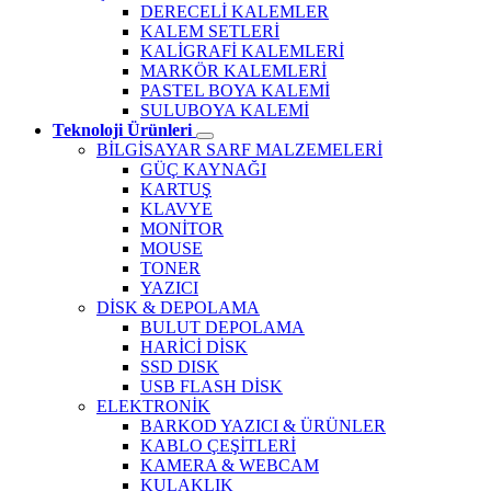
DERECELİ KALEMLER
KALEM SETLERİ
KALİGRAFİ KALEMLERİ
MARKÖR KALEMLERİ
PASTEL BOYA KALEMİ
SULUBOYA KALEMİ
Teknoloji Ürünleri
BİLGİSAYAR SARF MALZEMELERİ
GÜÇ KAYNAĞI
KARTUŞ
KLAVYE
MONİTOR
MOUSE
TONER
YAZICI
DİSK & DEPOLAMA
BULUT DEPOLAMA
HARİCİ DİSK
SSD DISK
USB FLASH DİSK
ELEKTRONİK
BARKOD YAZICI & ÜRÜNLER
KABLO ÇEŞİTLERİ
KAMERA & WEBCAM
KULAKLIK