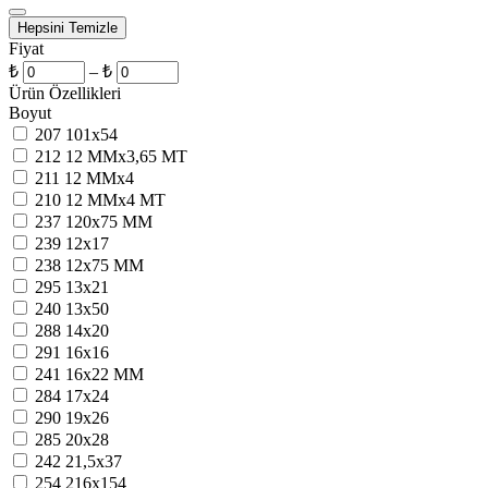
Hepsini Temizle
Fiyat
₺
–
₺
Ürün Özellikleri
Boyut
207
101x54
212
12 MMx3,65 MT
211
12 MMx4
210
12 MMx4 MT
237
120x75 MM
239
12x17
238
12x75 MM
295
13x21
240
13x50
288
14x20
291
16x16
241
16x22 MM
284
17x24
290
19x26
285
20x28
242
21,5x37
254
216x154