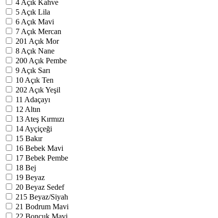
4
Açık Kahve
5
Açık Lila
6
Açık Mavi
7
Açık Mercan
201
Açık Mor
8
Açık Nane
200
Açık Pembe
9
Açık Sarı
10
Açık Ten
202
Açık Yeşil
11
Adaçayı
12
Altın
13
Ateş Kırmızı
14
Ayçiçeği
15
Bakır
16
Bebek Mavi
17
Bebek Pembe
18
Bej
19
Beyaz
20
Beyaz Sedef
215
Beyaz/Siyah
21
Bodrum Mavi
22
Boncuk Mavi