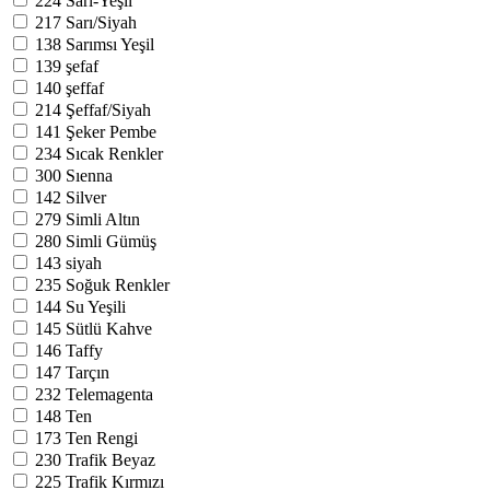
224
Sarı-Yeşil
217
Sarı/Siyah
138
Sarımsı Yeşil
139
şefaf
140
şeffaf
214
Şeffaf/Siyah
141
Şeker Pembe
234
Sıcak Renkler
300
Sıenna
142
Silver
279
Simli Altın
280
Simli Gümüş
143
siyah
235
Soğuk Renkler
144
Su Yeşili
145
Sütlü Kahve
146
Taffy
147
Tarçın
232
Telemagenta
148
Ten
173
Ten Rengi
230
Trafik Beyaz
225
Trafik Kırmızı