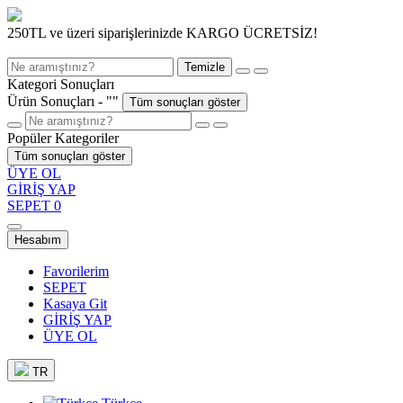
250TL ve üzeri siparişlerinizde KARGO ÜCRETSİZ!
Temizle
Kategori Sonuçları
Ürün Sonuçları - "
"
Tüm sonuçları göster
Popüler Kategoriler
Tüm sonuçları göster
ÜYE OL
GİRİŞ YAP
SEPET
0
Hesabım
Favorilerim
SEPET
Kasaya Git
GİRİŞ YAP
ÜYE OL
TR