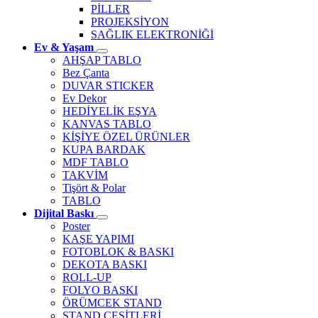
PİLLER
PROJEKSİYON
SAĞLIK ELEKTRONİĞİ
Ev & Yaşam
AHŞAP TABLO
Bez Çanta
DUVAR STICKER
Ev Dekor
HEDİYELİK EŞYA
KANVAS TABLO
KİŞİYE ÖZEL ÜRÜNLER
KUPA BARDAK
MDF TABLO
TAKVİM
Tişört & Polar
TABLO
Dijital Baskı
Poster
KAŞE YAPIMI
FOTOBLOK & BASKI
DEKOTA BASKI
ROLL-UP
FOLYO BASKI
ÖRÜMCEK STAND
STAND ÇEŞİTLERİ