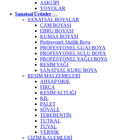
ASKI İPİ
YOYOLAR
Sanatsal Ürünler
SANATSAL BOYALAR
CAM BOYASI
EBRU BOYASI
KUMAŞ BOYASI
Profesyonel Akrilik Boya
PROFESYONEL GUAJ BOYA
PROFESYONEL SULU BOYA
PROFESYONEL YAĞLI BOYA
RESİM YAĞI
SANATSAL KURU BOYA
RESİM MALZEMELERİ
AHŞAP OBJE
FIRÇA
KESİM ALTLIĞI
KİL
PALET
ŞÖVALE
TEREBENTİN
TUTKAL
TUVAL
VERNİK
ÇİZİM KALEMLERİ