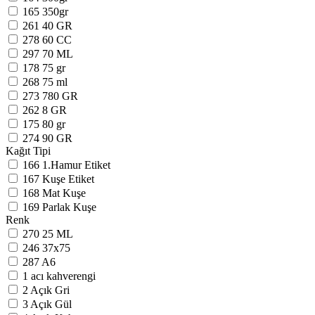
165
350gr
261
40 GR
278
60 CC
297
70 ML
178
75 gr
268
75 ml
273
780 GR
262
8 GR
175
80 gr
274
90 GR
Kağıt Tipi
166
1.Hamur Etiket
167
Kuşe Etiket
168
Mat Kuşe
169
Parlak Kuşe
Renk
270
25 ML
246
37x75
287
A6
1
acı kahverengi
2
Açık Gri
3
Açık Gül