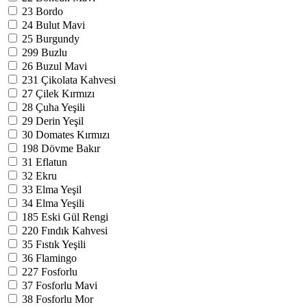
23
Bordo
24
Bulut Mavi
25
Burgundy
299
Buzlu
26
Buzul Mavi
231
Çikolata Kahvesi
27
Çilek Kırmızı
28
Çuha Yeşili
29
Derin Yeşil
30
Domates Kırmızı
198
Dövme Bakır
31
Eflatun
32
Ekru
33
Elma Yeşil
34
Elma Yeşili
185
Eski Gül Rengi
220
Fındık Kahvesi
35
Fıstık Yeşili
36
Flamingo
227
Fosforlu
37
Fosforlu Mavi
38
Fosforlu Mor