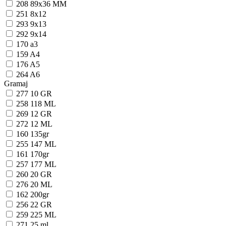
208
89x36 MM
251
8x12
293
9x13
292
9x14
170
a3
159
A4
176
A5
264
A6
Gramaj
277
10 GR
258
118 ML
269
12 GR
272
12 ML
160
135gr
255
147 ML
161
170gr
257
177 ML
260
20 GR
276
20 ML
162
200gr
256
22 GR
259
225 ML
271
25 ml