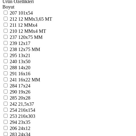
Ürün Özellikleri
Boyut
207
101x54
212
12 MMx3,65 MT
211
12 MMx4
210
12 MMx4 MT
237
120x75 MM
239
12x17
238
12x75 MM
295
13x21
240
13x50
288
14x20
291
16x16
241
16x22 MM
284
17x24
290
19x26
285
20x28
242
21,5x37
254
216x154
253
216x303
294
23x35
206
24x12
283
24x34