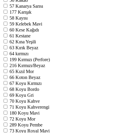
56
Kakao
57
Kanarya Sarısı
177
Karışık
58
Kayısı
59
Kelebek Mavi
60
Kese Kağıdı
61
Kestane
62
Kına Yeşili
63
Kırık Beyaz
64
kırmızı
199
Kırmızı (Perfore)
216
Kırmızı/Beyaz
65
Kızıl Mor
66
Koton Beyaz
67
Koyu Kırmızı
68
Koyu Bordo
69
Koyu Gri
70
Koyu Kahve
71
Koyu Kahverengi
180
Koyu Mavi
72
Koyu Mor
289
Koyu Pembe
73
Koyu Royal Mavi