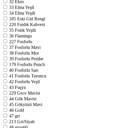
32
Ekru
33
Elma Yeşil
34
Elma Yeşili
185
Eski Gül Rengi
220
Fındık Kahvesi
35
Fıstık Yeşili
36
Flamingo
227
Fosforlu
37
Fosforlu Mavi
38
Fosforlu Mor
39
Fosforlu Pembe
179
Fosforlu Punch
40
Fosforlu Sarı
41
Fosforlu Turuncu
42
Fosforlu Yeşil
43
Fuşya
229
Gece Mavisi
44
Gök Mavisi
45
Gökyüzü Mavi
46
Gold
47
gri
213
Gri/Siyah
48
grup60