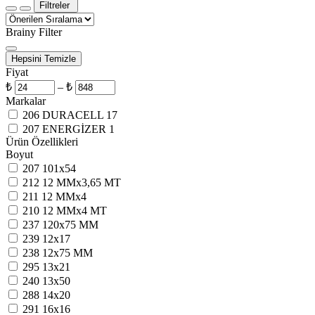
Filtreler
Brainy Filter
Hepsini Temizle
Fiyat
₺
–
₺
Markalar
206
DURACELL
17
207
ENERGİZER
1
Ürün Özellikleri
Boyut
207
101x54
212
12 MMx3,65 MT
211
12 MMx4
210
12 MMx4 MT
237
120x75 MM
239
12x17
238
12x75 MM
295
13x21
240
13x50
288
14x20
291
16x16