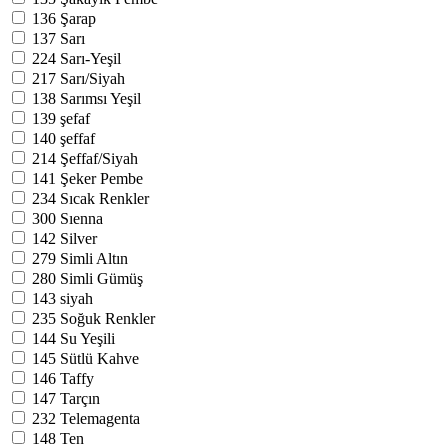
136
Şarap
137
Sarı
224
Sarı-Yeşil
217
Sarı/Siyah
138
Sarımsı Yeşil
139
şefaf
140
şeffaf
214
Şeffaf/Siyah
141
Şeker Pembe
234
Sıcak Renkler
300
Sıenna
142
Silver
279
Simli Altın
280
Simli Gümüş
143
siyah
235
Soğuk Renkler
144
Su Yeşili
145
Sütlü Kahve
146
Taffy
147
Tarçın
232
Telemagenta
148
Ten