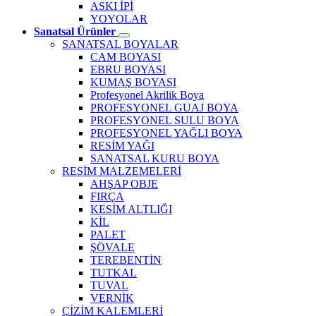
ASKI İPİ
YOYOLAR
Sanatsal Ürünler
SANATSAL BOYALAR
CAM BOYASI
EBRU BOYASI
KUMAŞ BOYASI
Profesyonel Akrilik Boya
PROFESYONEL GUAJ BOYA
PROFESYONEL SULU BOYA
PROFESYONEL YAĞLI BOYA
RESİM YAĞI
SANATSAL KURU BOYA
RESİM MALZEMELERİ
AHŞAP OBJE
FIRÇA
KESİM ALTLIĞI
KİL
PALET
ŞÖVALE
TEREBENTİN
TUTKAL
TUVAL
VERNİK
ÇİZİM KALEMLERİ