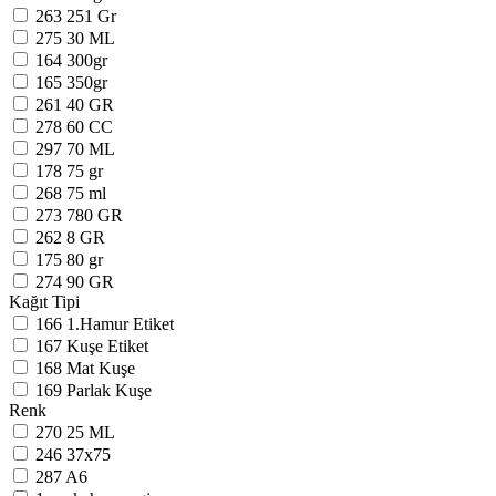
263
251 Gr
275
30 ML
164
300gr
165
350gr
261
40 GR
278
60 CC
297
70 ML
178
75 gr
268
75 ml
273
780 GR
262
8 GR
175
80 gr
274
90 GR
Kağıt Tipi
166
1.Hamur Etiket
167
Kuşe Etiket
168
Mat Kuşe
169
Parlak Kuşe
Renk
270
25 ML
246
37x75
287
A6