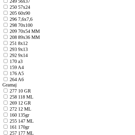
249
56x37
250
57x24
205
60x90
296
7,6x7,6
298
70x100
209
70x54 MM
208
89x36 MM
251
8x12
293
9x13
292
9x14
170
a3
159
A4
176
A5
264
A6
Gramaj
277
10 GR
258
118 ML
269
12 GR
272
12 ML
160
135gr
255
147 ML
161
170gr
257
177 ML