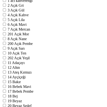
1
acı kahverengi
2
Açık Gri
3
Açık Gül
4
Açık Kahve
5
Açık Lila
6
Açık Mavi
7
Açık Mercan
201
Açık Mor
8
Açık Nane
200
Açık Pembe
9
Açık Sarı
10
Açık Ten
202
Açık Yeşil
11
Adaçayı
12
Altın
13
Ateş Kırmızı
14
Ayçiçeği
15
Bakır
16
Bebek Mavi
17
Bebek Pembe
18
Bej
19
Beyaz
20
Beyaz Sedef