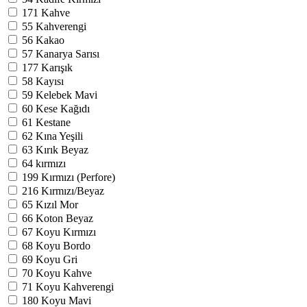
171
Kahve
55
Kahverengi
56
Kakao
57
Kanarya Sarısı
177
Karışık
58
Kayısı
59
Kelebek Mavi
60
Kese Kağıdı
61
Kestane
62
Kına Yeşili
63
Kırık Beyaz
64
kırmızı
199
Kırmızı (Perfore)
216
Kırmızı/Beyaz
65
Kızıl Mor
66
Koton Beyaz
67
Koyu Kırmızı
68
Koyu Bordo
69
Koyu Gri
70
Koyu Kahve
71
Koyu Kahverengi
180
Koyu Mavi