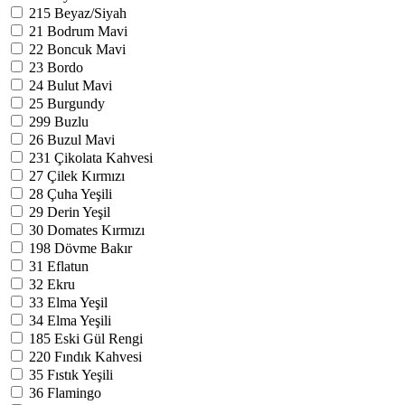
215
Beyaz/Siyah
21
Bodrum Mavi
22
Boncuk Mavi
23
Bordo
24
Bulut Mavi
25
Burgundy
299
Buzlu
26
Buzul Mavi
231
Çikolata Kahvesi
27
Çilek Kırmızı
28
Çuha Yeşili
29
Derin Yeşil
30
Domates Kırmızı
198
Dövme Bakır
31
Eflatun
32
Ekru
33
Elma Yeşil
34
Elma Yeşili
185
Eski Gül Rengi
220
Fındık Kahvesi
35
Fıstık Yeşili
36
Flamingo