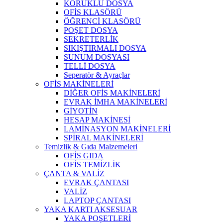
KÖRÜKLÜ DOSYA
OFİS KLASÖRÜ
ÖĞRENCİ KLASÖRÜ
POŞET DOSYA
SEKRETERLİK
SIKIŞTIRMALI DOSYA
SUNUM DOSYASI
TELLİ DOSYA
Seperatör & Ayraçlar
OFİS MAKİNELERİ
DİĞER OFİS MAKİNELERİ
EVRAK İMHA MAKİNELERİ
GİYOTİN
HESAP MAKİNESİ
LAMİNASYON MAKİNELERİ
SPİRAL MAKİNELERİ
Temizlik & Gıda Malzemeleri
OFİS GIDA
OFİS TEMİZLİK
ÇANTA & VALİZ
EVRAK ÇANTASI
VALİZ
LAPTOP ÇANTASI
YAKA KARTI AKSESUAR
YAKA POŞETLERİ