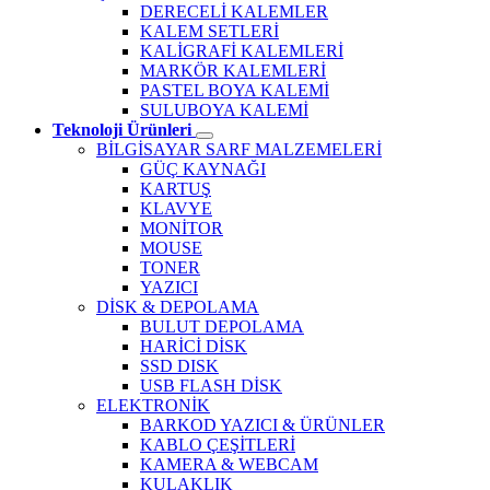
DERECELİ KALEMLER
KALEM SETLERİ
KALİGRAFİ KALEMLERİ
MARKÖR KALEMLERİ
PASTEL BOYA KALEMİ
SULUBOYA KALEMİ
Teknoloji Ürünleri
BİLGİSAYAR SARF MALZEMELERİ
GÜÇ KAYNAĞI
KARTUŞ
KLAVYE
MONİTOR
MOUSE
TONER
YAZICI
DİSK & DEPOLAMA
BULUT DEPOLAMA
HARİCİ DİSK
SSD DISK
USB FLASH DİSK
ELEKTRONİK
BARKOD YAZICI & ÜRÜNLER
KABLO ÇEŞİTLERİ
KAMERA & WEBCAM
KULAKLIK