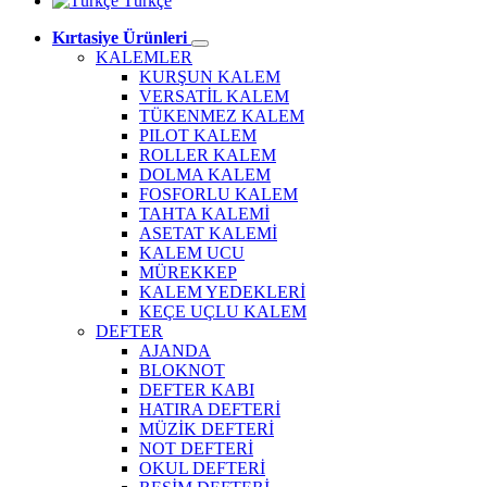
Türkçe
Kırtasiye Ürünleri
KALEMLER
KURŞUN KALEM
VERSATİL KALEM
TÜKENMEZ KALEM
PILOT KALEM
ROLLER KALEM
DOLMA KALEM
FOSFORLU KALEM
TAHTA KALEMİ
ASETAT KALEMİ
KALEM UCU
MÜREKKEP
KALEM YEDEKLERİ
KEÇE UÇLU KALEM
DEFTER
AJANDA
BLOKNOT
DEFTER KABI
HATIRA DEFTERİ
MÜZİK DEFTERİ
NOT DEFTERİ
OKUL DEFTERİ