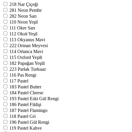
218
Nar Çiçeği
281
Neon Pembe
282
Neon Sarı
110
Neon Yeşil
111
Okre Sarı
112
Oksit Yeşil
113
Okyanus Mavi
222
Orman Meyvesi
114
Ortanca Mavi
115
Oxford Yeşili
182
Papağan Yeşili
223
Parlak Turkuaz
116
Pas Rengi
117
Pastel
183
Pastel Butter
184
Pastel Cheese
193
Pastel Eski Gül Rengi
186
Pastel Fildişi
187
Pastel Flamingo
118
Pastel Gri
196
Pastel Gül Rengi
119
Pastel Kahve