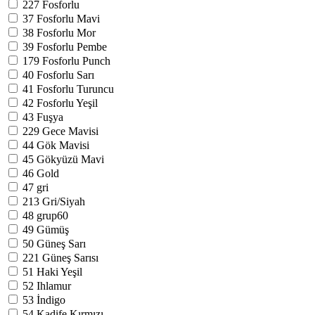
227
Fosforlu
37
Fosforlu Mavi
38
Fosforlu Mor
39
Fosforlu Pembe
179
Fosforlu Punch
40
Fosforlu Sarı
41
Fosforlu Turuncu
42
Fosforlu Yeşil
43
Fuşya
229
Gece Mavisi
44
Gök Mavisi
45
Gökyüzü Mavi
46
Gold
47
gri
213
Gri/Siyah
48
grup60
49
Gümüş
50
Güneş Sarı
221
Güneş Sarısı
51
Haki Yeşil
52
Ihlamur
53
İndigo
54
Kadife Kırmızı