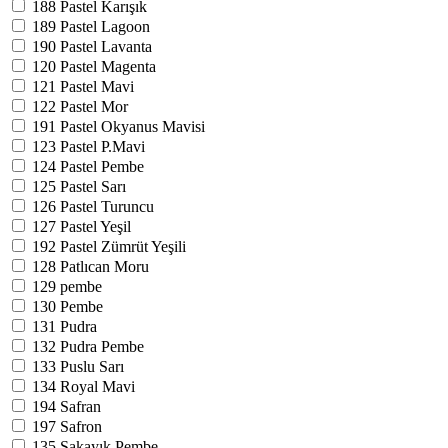
188
Pastel Karışık
189
Pastel Lagoon
190
Pastel Lavanta
120
Pastel Magenta
121
Pastel Mavi
122
Pastel Mor
191
Pastel Okyanus Mavisi
123
Pastel P.Mavi
124
Pastel Pembe
125
Pastel Sarı
126
Pastel Turuncu
127
Pastel Yeşil
192
Pastel Zümrüt Yeşili
128
Patlıcan Moru
129
pembe
130
Pembe
131
Pudra
132
Pudra Pembe
133
Puslu Sarı
134
Royal Mavi
194
Safran
197
Safron
135
Şakayık Pembe