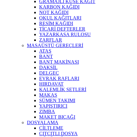
GRAMAJLI KUŞE KAĞIT
KARBON KAĞIDI
NOT KAĞIDI
OKUL KAĞITLARI
RESİM KAĞIDI
TİCARİ DEFTERLER
YAZARKASA RULOSU
ZARFLAR
MASAÜSTÜ GEREÇLERİ
ATAŞ
BANT
BANT MAKİNASI
DAKSİL
DELGEÇ
EVRAK RAFLARI
HIRDAVAT
KALEMLİK SETLERİ
MAKAS
SÜMEN TAKIMI
YAPIŞTIRICI
ZIMBA
MAKET BIÇAĞI
DOSYALAMA
CİLTLEME
ÇITÇITLI DOSYA