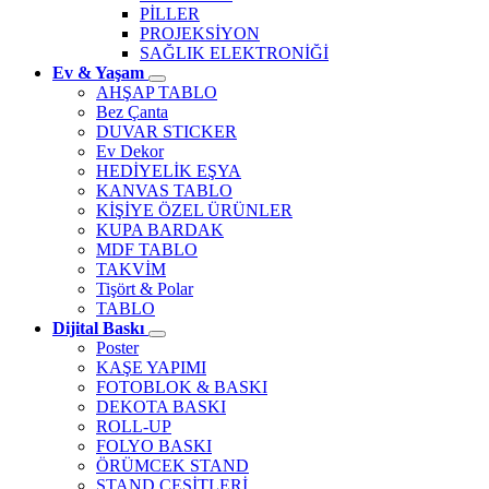
PİLLER
PROJEKSİYON
SAĞLIK ELEKTRONİĞİ
Ev & Yaşam
AHŞAP TABLO
Bez Çanta
DUVAR STICKER
Ev Dekor
HEDİYELİK EŞYA
KANVAS TABLO
KİŞİYE ÖZEL ÜRÜNLER
KUPA BARDAK
MDF TABLO
TAKVİM
Tişört & Polar
TABLO
Dijital Baskı
Poster
KAŞE YAPIMI
FOTOBLOK & BASKI
DEKOTA BASKI
ROLL-UP
FOLYO BASKI
ÖRÜMCEK STAND
STAND ÇEŞİTLERİ