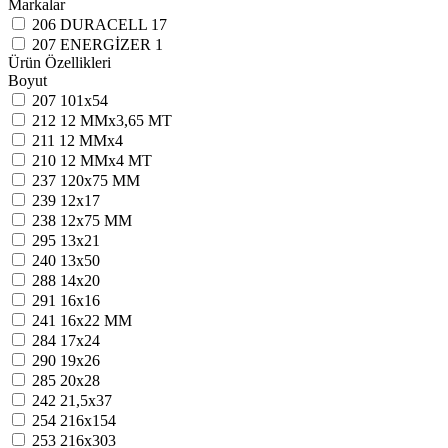
Markalar
206
DURACELL
17
207
ENERGİZER
1
Ürün Özellikleri
Boyut
207
101x54
212
12 MMx3,65 MT
211
12 MMx4
210
12 MMx4 MT
237
120x75 MM
239
12x17
238
12x75 MM
295
13x21
240
13x50
288
14x20
291
16x16
241
16x22 MM
284
17x24
290
19x26
285
20x28
242
21,5x37
254
216x154
253
216x303