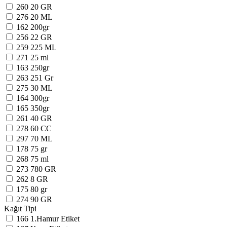
260
20 GR
276
20 ML
162
200gr
256
22 GR
259
225 ML
271
25 ml
163
250gr
263
251 Gr
275
30 ML
164
300gr
165
350gr
261
40 GR
278
60 CC
297
70 ML
178
75 gr
268
75 ml
273
780 GR
262
8 GR
175
80 gr
274
90 GR
Kağıt Tipi
166
1.Hamur Etiket