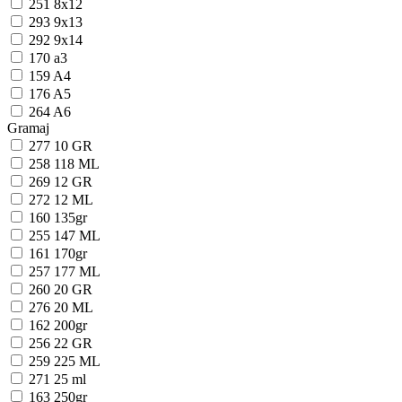
251
8x12
293
9x13
292
9x14
170
a3
159
A4
176
A5
264
A6
Gramaj
277
10 GR
258
118 ML
269
12 GR
272
12 ML
160
135gr
255
147 ML
161
170gr
257
177 ML
260
20 GR
276
20 ML
162
200gr
256
22 GR
259
225 ML
271
25 ml
163
250gr