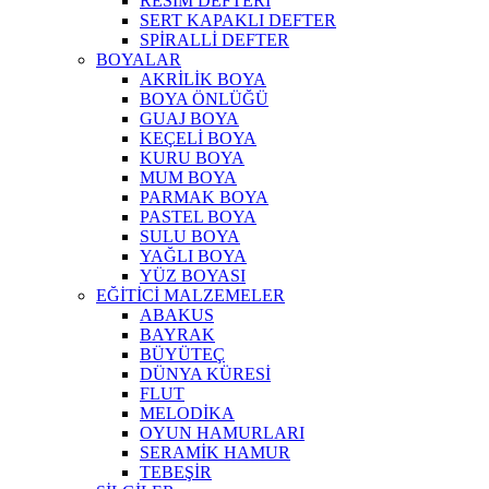
RESİM DEFTERİ
SERT KAPAKLI DEFTER
SPİRALLİ DEFTER
BOYALAR
AKRİLİK BOYA
BOYA ÖNLÜĞÜ
GUAJ BOYA
KEÇELİ BOYA
KURU BOYA
MUM BOYA
PARMAK BOYA
PASTEL BOYA
SULU BOYA
YAĞLI BOYA
YÜZ BOYASI
EĞİTİCİ MALZEMELER
ABAKUS
BAYRAK
BÜYÜTEÇ
DÜNYA KÜRESİ
FLUT
MELODİKA
OYUN HAMURLARI
SERAMİK HAMUR
TEBEŞİR