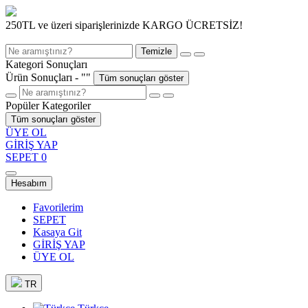
250TL ve üzeri siparişlerinizde KARGO ÜCRETSİZ!
Temizle
Kategori Sonuçları
Ürün Sonuçları - "
"
Tüm sonuçları göster
Popüler Kategoriler
Tüm sonuçları göster
ÜYE OL
GİRİŞ YAP
SEPET
0
Hesabım
Favorilerim
SEPET
Kasaya Git
GİRİŞ YAP
ÜYE OL
TR