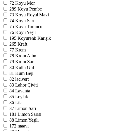
72
Koyu Mor
289
Koyu Pembe
73
Koyu Royal Mavi
74
Koyu Sarı
75
Koyu Turuncu
76
Koyu Yeşil
195
Koyurenk Karışık
265
Kraft
77
Krem
78
Krom Altın
79
Krom Sarı
80
Küllü Gül
81
Kum Beji
82
lacivert
83
Lahor Çiviti
84
Lavanta
85
Leylak
86
Lila
87
Limon Sarı
181
Limon Sarısı
88
Limon Yeşili
172
maavi