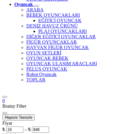
Oyuncak
ARABA
BEBEK OYUNCAKLARI
EĞİTİCİ OYUNCAK
DENİZ HAVUZ ÜRÜNÜ
PLAJ OYUNCAKLARI
DİĞER EĞİTİCİ OYUNCAKLAR
FİGÜR OYUNCAKLAR
HAYVAN FİGÜR OYUNCAK
OYUN SETLERİ
OYUNCAK BEBEK
OYUNCAK ULAŞIM ARAÇLARI
PELUŞ OYUNCAK
Robot Oyuncak
TOPLAR
0
Brainy Filter
Hepsini Temizle
Fiyat
₺
–
₺