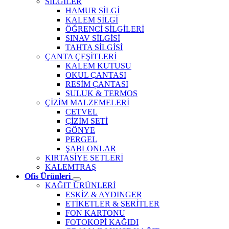
SİLGİLER
HAMUR SİLGİ
KALEM SİLGİ
ÖĞRENCİ SİLGİLERİ
SINAV SİLGİSİ
TAHTA SİLGİSİ
ÇANTA ÇEŞİTLERİ
KALEM KUTUSU
OKUL ÇANTASI
RESİM ÇANTASI
SULUK & TERMOS
ÇİZİM MALZEMELERİ
CETVEL
ÇİZİM SETİ
GÖNYE
PERGEL
ŞABLONLAR
KIRTASİYE SETLERİ
KALEMTRAŞ
Ofis Ürünleri
KAĞIT ÜRÜNLERİ
ESKİZ & AYDINGER
ETİKETLER & ŞERİTLER
FON KARTONU
FOTOKOPİ KAĞIDI