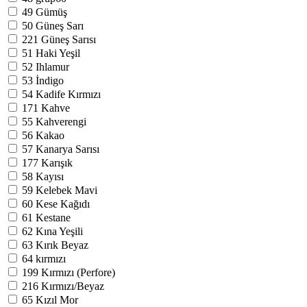
49
Gümüş
50
Güneş Sarı
221
Güneş Sarısı
51
Haki Yeşil
52
Ihlamur
53
İndigo
54
Kadife Kırmızı
171
Kahve
55
Kahverengi
56
Kakao
57
Kanarya Sarısı
177
Karışık
58
Kayısı
59
Kelebek Mavi
60
Kese Kağıdı
61
Kestane
62
Kına Yeşili
63
Kırık Beyaz
64
kırmızı
199
Kırmızı (Perfore)
216
Kırmızı/Beyaz
65
Kızıl Mor