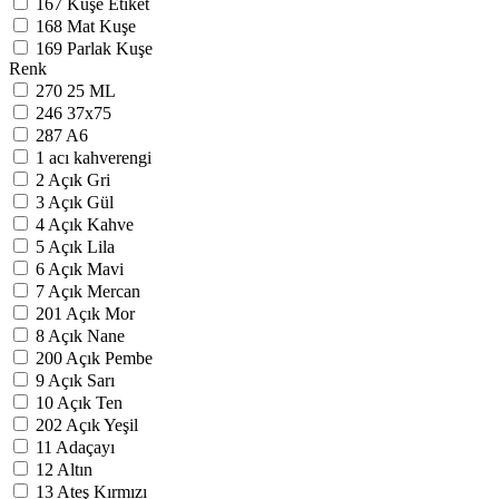
167
Kuşe Etiket
168
Mat Kuşe
169
Parlak Kuşe
Renk
270
25 ML
246
37x75
287
A6
1
acı kahverengi
2
Açık Gri
3
Açık Gül
4
Açık Kahve
5
Açık Lila
6
Açık Mavi
7
Açık Mercan
201
Açık Mor
8
Açık Nane
200
Açık Pembe
9
Açık Sarı
10
Açık Ten
202
Açık Yeşil
11
Adaçayı
12
Altın
13
Ateş Kırmızı