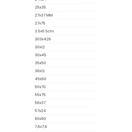
25x35
27x37 MM
27x75
3.5x5.5cm
303x426
30x12
30x45
35x50
36x12
45x60
50x70
55x75
56x37
57x24
60x90
7,6x7,6