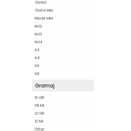
70x100
70x54 MM
89x36 MM
8x12
9x13
9x14
A3
A4
A5
A6
Gramaj
10 GR
118 ML
12 GR
12 ML
135gr