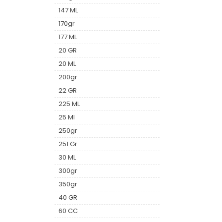
147 ML
170gr
177 ML
20 GR
20 ML
200gr
22 GR
225 ML
25 Ml
250gr
251 Gr
30 ML
300gr
350gr
40 GR
60 CC