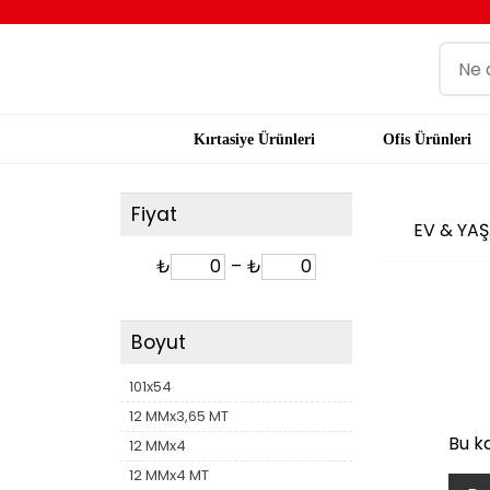
Kırtasiye Ürünleri
Ofis Ürünleri
Fiyat
EV & YA
₺
–
₺
Boyut
101x54
12 MMx3,65 MT
Bu k
12 MMx4
12 MMx4 MT