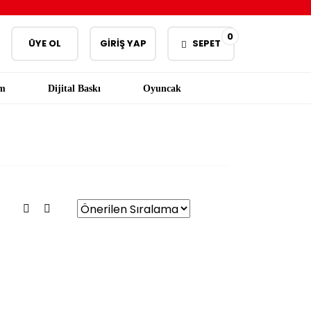
0
ÜYE OL
GİRİŞ YAP
SEPET
am
Dijital Baskı
Oyuncak