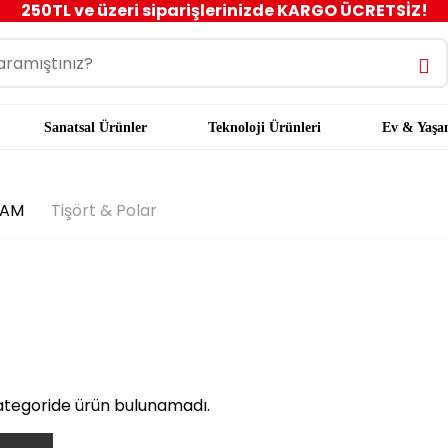
250TL ve üzeri siparişlerinizde KARGO ÜCRETSİZ!
Sanatsal Ürünler
Teknoloji Ürünleri
Ev & Yaş
ŞAM
Tişört & Polar
ategoride ürün bulunamadı.