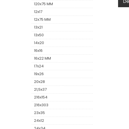
D
120x75 MM
12x17
12x75 MM
13x21
13x50
14x20
16x16
16x22 MM
17x24
19x26
20x28
21,5x37
216x154
216x303
23x35
24x12
24x34