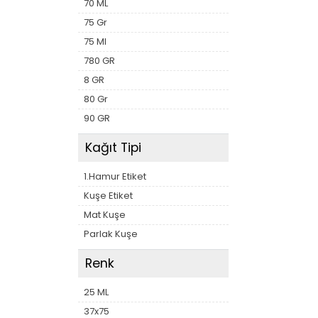
70 ML
75 Gr
75 Ml
780 GR
8 GR
80 Gr
90 GR
Kağıt Tipi
1.Hamur Etiket
Kuşe Etiket
Mat Kuşe
Parlak Kuşe
Renk
25 ML
37x75