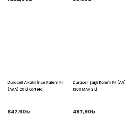
Duracell Alkalin İnce Kalem Pil
Duracell Şarjlı Kalem Pil (AA)
(AAA) 20 Lİ Kartela
1300 MAH 2 Lİ
847,90₺
487,90₺