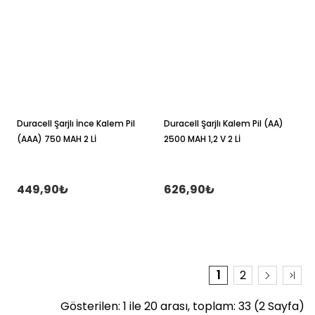
Duracell Şarjlı İnce Kalem Pil
Duracell Şarjlı Kalem Pil (AA)
(AAA) 750 MAH 2 Lİ
2500 MAH 1,2 V 2 Lİ
449,90₺
626,90₺
1
2
Gösterilen: 1 ile 20 arası, toplam: 33 (2 Sayfa)