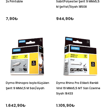
2x Printable
SabitPolyester Şerit 9 MMx5,5
M Şeffaf/Siyah 18508
7,90₺
944,90₺
Dymo Rhinopro Isıyla Küçülen
Dymo Rhino Pro Etiketi Renkli
Şerit 9 MMx1,5 M Sarı/siyah
Vinil 19 MMx5,5 MT Sarı Üzerine
Siyah 18433
1.642,90₺
1.105,90₺