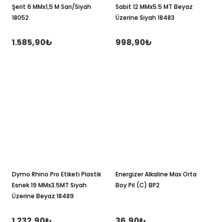
Şerit 6 MMx1,5 M Sarı/Siyah
Sabit 12 MMx5.5 MT Beyaz
18052
Üzerine Siyah 18483
1.585,90₺
998,90₺
Dymo Rhino Pro Etiketi Plastik
Energizer Alkaline Max Orta
Esnek 19 MMx3.5MT Siyah
Boy Pil (C) BP2
Üzerine Beyaz 18489
1.232,90₺
36,90₺