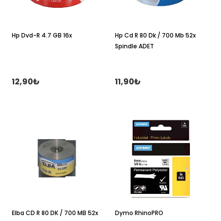
Hp Dvd-R 4.7 GB 16x
Hp Cd R 80 Dk / 700 Mb 52x
Spindle ADET
12,90₺
11,90₺
Elba CD R 80 DK / 700 MB 52x
Dymo RhinoPRO