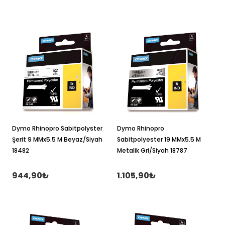
Dymo Rhinopro Sabitpolyster
Dymo Rhinopro
Şerit 9 MMx5.5 M Beyaz/Siyah
Sabitpolyester 19 MMx5.5 M
18482
Metalik Gri/Siyah 18787
944,90₺
1.105,90₺