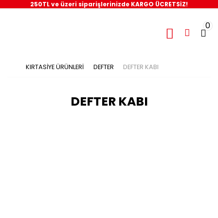
250TL ve üzeri siparişlerinizde KARGO ÜCRETSİZ!
0
KIRTASİYE ÜRÜNLERİ
DEFTER
DEFTER KABI
DEFTER KABI