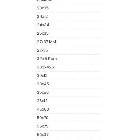
23x35
24x12
24x34
25x35
27x37 MM
27x75
3.5x5.5cm
303x426
30x12
30x45
35x50
36x12
45x60
50x70
55x75
56x37