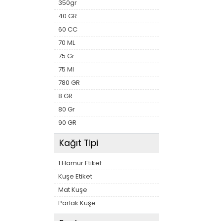
350gr
40 GR
60 CC
70 ML
75 Gr
75 Ml
780 GR
8 GR
80 Gr
90 GR
Kağıt Tipi
1.Hamur Etiket
Kuşe Etiket
Mat Kuşe
Parlak Kuşe