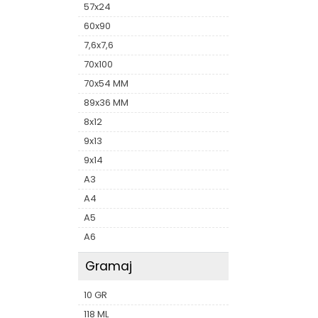
57x24
60x90
7,6x7,6
70x100
70x54 MM
89x36 MM
8x12
9x13
9x14
A3
A4
A5
A6
Gramaj
10 GR
118 ML