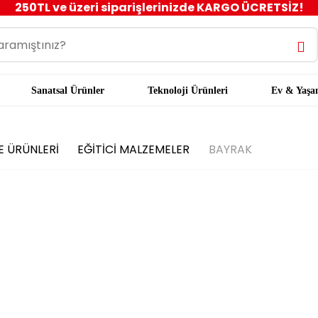
250TL ve üzeri siparişlerinizde KARGO ÜCRETSİZ!
Sanatsal Ürünler
Teknoloji Ürünleri
Ev & Yaş
YE ÜRÜNLERİ
EĞİTİCİ MALZEMELER
BAYRAK