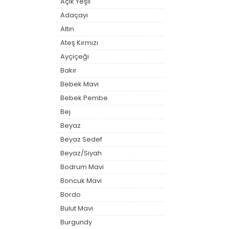
Açık Yeşil
Adaçayı
Altın
Ateş Kırmızı
Ayçiçeği
Bakır
Bebek Mavi
Bebek Pembe
Bej
Beyaz
Beyaz Sedef
Beyaz/Siyah
Bodrum Mavi
Boncuk Mavi
Bordo
Bulut Mavi
Burgundy