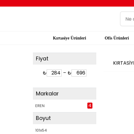
Kırtasiye Ürünleri
Ofis Ürünleri
Fiyat
KIRTASİ
₺
–
₺
Markalar
4
EREN
Boyut
101x54