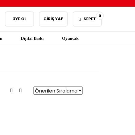
0
ÜYE OL
GİRİŞ YAP
SEPET
am
Dijital Baskı
Oyuncak