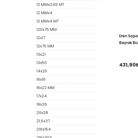
12 MMx3,65 MT
12 MMx4
12 MMx4 MT
120x75 MM
Eren Sopal
12x17
Bayrak Bü
12x75 MM
13x21
13x50
431,90
14x20
16x16
16x22 MM
17x24
19x26
20x28
21,5x37
216x154
216x303