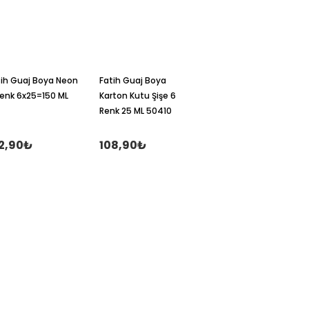
tih Guaj Boya Neon
Fatih Guaj Boya
Renk 6x25=150 ML
Karton Kutu Şişe 6
Renk 25 ML 50410
2,90₺
108,90₺