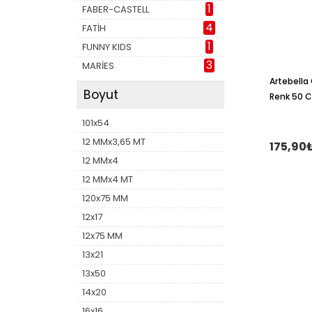
1
FABER-CASTELL
4
FATİH
1
FUNNY KIDS
3
MARİES
Artebella
Boyut
Renk 50 
101x54
12 MMx3,65 MT
175,90
12 MMx4
12 MMx4 MT
120x75 MM
12x17
12x75 MM
13x21
13x50
14x20
16x16