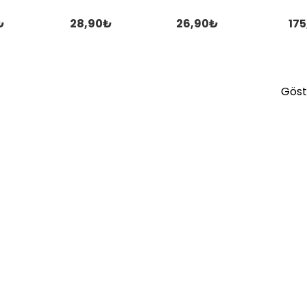
₺
28,90₺
26,90₺
17
Göste