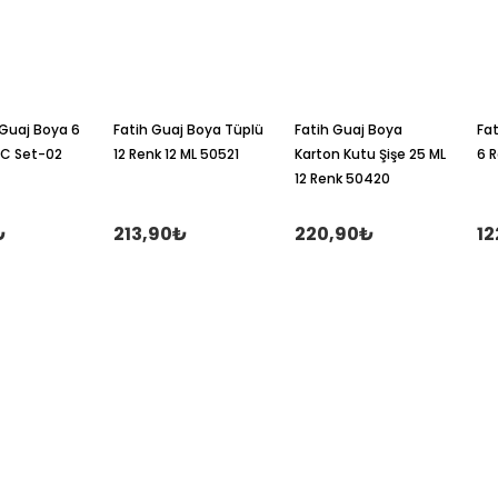
 Guaj Boya 6
Fatih Guaj Boya Tüplü
Fatih Guaj Boya
Fa
CC Set-02
12 Renk 12 ML 50521
Karton Kutu Şişe 25 ML
6 
12 Renk 50420
₺
213,90₺
220,90₺
12