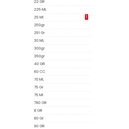
22 GR
225 ML
1
25 Ml
250gr
251 Gr
30 ML
300gr
350gr
40 GR
60 CC
70 ML
75 Gr
75 Ml
780 GR
8 GR
80 Gr
90 GR