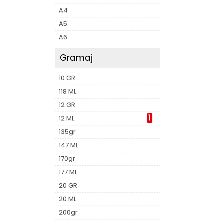
A4
A5
A6
Gramaj
10 GR
118 ML
12 GR
1
12 ML
135gr
147 ML
170gr
177 ML
20 GR
20 ML
200gr