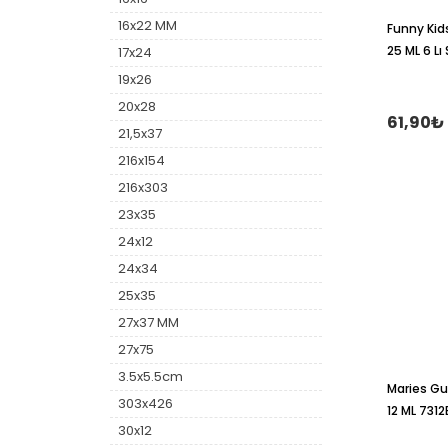
16x22 MM
Funny Kid
25 ML 6 Lı
17x24
19x26
20x28
61,90₺
21,5x37
216x154
216x303
23x35
24x12
24x34
25x35
27x37 MM
27x75
3.5x5.5cm
Maries Gua
303x426
12 ML 7312
30x12