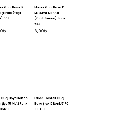
es Guaj Boya 12
Maries Guaj Boya 12
eşil Pale (Yeşil
ML Burnt Sienna
k) 503
(Yanık Sienna) 1 adet
684
90₺
6,90₺
 Guaj Boya Karton
Faber-Castell Guaj
 Şişe 15 ML 12 Renk
Boya Şişe 12 Renk 5170
0612 101
160401