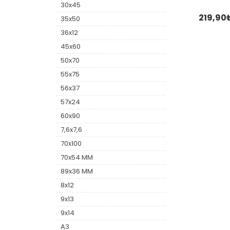
30x45
219,90
35x50
36x12
45x60
50x70
55x75
56x37
57x24
60x90
7,6x7,6
70x100
70x54 MM
89x36 MM
8x12
9x13
9x14
A3