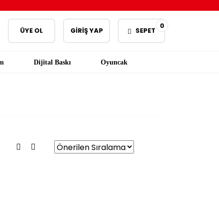
0
ÜYE OL
GİRİŞ YAP
SEPET
am
Dijital Baskı
Oyuncak