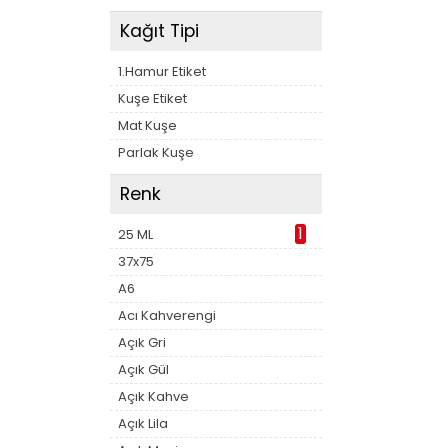
Kağıt Tipi
1.Hamur Etiket
Kuşe Etiket
Mat Kuşe
Parlak Kuşe
Renk
1
25 ML
37x75
A6
Acı Kahverengi
Açık Gri
Açık Gül
Açık Kahve
Açık Lila