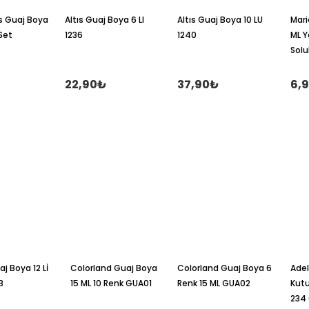
s Guaj Boya
Altıs Guaj Boya 6 LI
Altıs Guaj Boya 10 LU
Mari
 Set
1236
1240
ML Y
Solu
22,90₺
37,90₺
6,
j Boya 12 Lİ
Colorland Guaj Boya
Colorland Guaj Boya 6
Adel
B
15 ML 10 Renk GUA01
Renk 15 ML GUA02
Kutu
234 