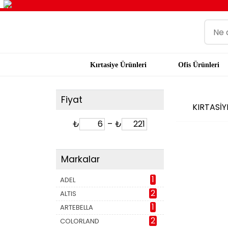
Kırtasiye Ürünleri
Ofis Ürünleri
Fiyat
KIRTASİ
₺
–
₺
Markalar
1
ADEL
2
ALTIS
1
ARTEBELLA
2
COLORLAND