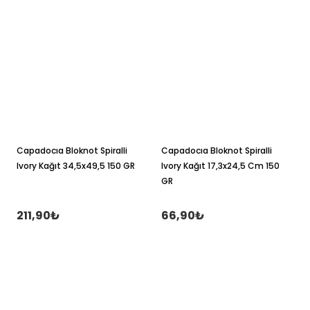
Capadocıa Bloknot Spiralli
Capadocıa Bloknot Spiralli
Ivory Kağıt 34,5x49,5 150 GR
Ivory Kağıt 17,3x24,5 Cm 150
GR
211,90₺
66,90₺