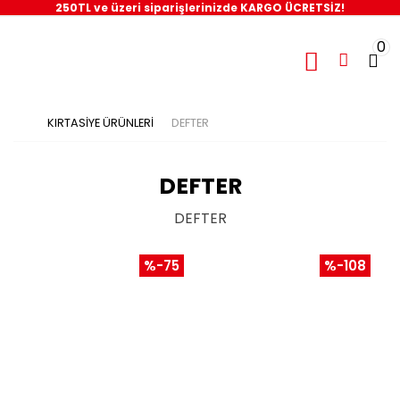
250TL ve üzeri siparişlerinizde KARGO ÜCRETSİZ!
0
KIRTASİYE ÜRÜNLERİ
DEFTER
DEFTER
DEFTER
%-75
%-108