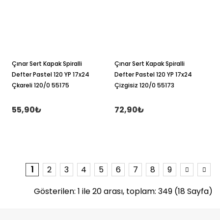
Çınar Sert Kapak Spiralli
Çınar Sert Kapak Spiralli
Defter Pastel 120 YP 17x24
Defter Pastel 120 YP 17x24
Çkareli 120/0 55175
Çizgisiz 120/0 55173
55,90₺
72,90₺
1
2
3
4
5
6
7
8
9
Gösterilen: 1 ile 20 arası, toplam: 349 (18 Sayfa)