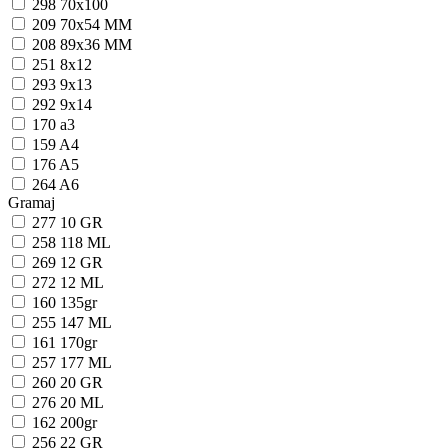
298
70x100
209
70x54 MM
208
89x36 MM
251
8x12
293
9x13
292
9x14
170
a3
159
A4
176
A5
264
A6
Gramaj
277
10 GR
258
118 ML
269
12 GR
272
12 ML
160
135gr
255
147 ML
161
170gr
257
177 ML
260
20 GR
276
20 ML
162
200gr
256
22 GR