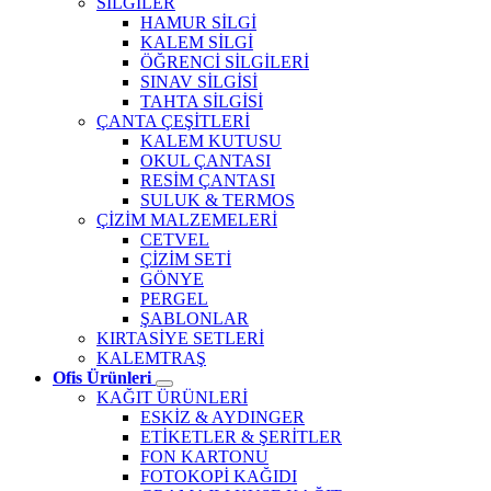
SİLGİLER
HAMUR SİLGİ
KALEM SİLGİ
ÖĞRENCİ SİLGİLERİ
SINAV SİLGİSİ
TAHTA SİLGİSİ
ÇANTA ÇEŞİTLERİ
KALEM KUTUSU
OKUL ÇANTASI
RESİM ÇANTASI
SULUK & TERMOS
ÇİZİM MALZEMELERİ
CETVEL
ÇİZİM SETİ
GÖNYE
PERGEL
ŞABLONLAR
KIRTASİYE SETLERİ
KALEMTRAŞ
Ofis Ürünleri
KAĞIT ÜRÜNLERİ
ESKİZ & AYDINGER
ETİKETLER & ŞERİTLER
FON KARTONU
FOTOKOPİ KAĞIDI