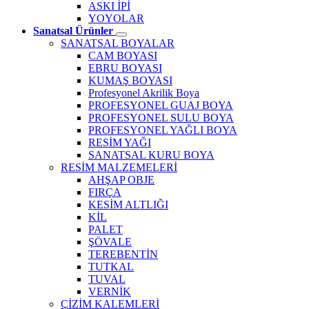
ASKI İPİ
YOYOLAR
Sanatsal Ürünler
SANATSAL BOYALAR
CAM BOYASI
EBRU BOYASI
KUMAŞ BOYASI
Profesyonel Akrilik Boya
PROFESYONEL GUAJ BOYA
PROFESYONEL SULU BOYA
PROFESYONEL YAĞLI BOYA
RESİM YAĞI
SANATSAL KURU BOYA
RESİM MALZEMELERİ
AHŞAP OBJE
FIRÇA
KESİM ALTLIĞI
KİL
PALET
ŞÖVALE
TEREBENTİN
TUTKAL
TUVAL
VERNİK
ÇİZİM KALEMLERİ