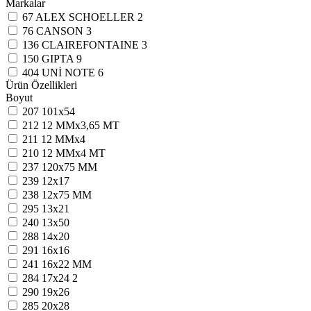
Markalar
67
ALEX SCHOELLER
2
76
CANSON
3
136
CLAIREFONTAINE
3
150
GIPTA
9
404
UNİ NOTE
6
Ürün Özellikleri
Boyut
207
101x54
212
12 MMx3,65 MT
211
12 MMx4
210
12 MMx4 MT
237
120x75 MM
239
12x17
238
12x75 MM
295
13x21
240
13x50
288
14x20
291
16x16
241
16x22 MM
284
17x24
2
290
19x26
285
20x28