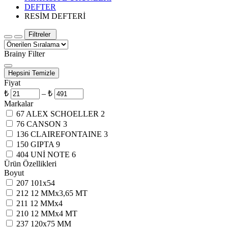
DEFTER
RESİM DEFTERİ
Filtreler
Brainy Filter
Hepsini Temizle
Fiyat
₺
–
₺
Markalar
67
ALEX SCHOELLER
2
76
CANSON
3
136
CLAIREFONTAINE
3
150
GIPTA
9
404
UNİ NOTE
6
Ürün Özellikleri
Boyut
207
101x54
212
12 MMx3,65 MT
211
12 MMx4
210
12 MMx4 MT
237
120x75 MM