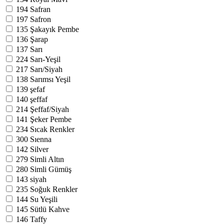
194
Safran
197
Safron
135
Şakayık Pembe
136
Şarap
137
Sarı
224
Sarı-Yeşil
217
Sarı/Siyah
138
Sarımsı Yeşil
139
şefaf
140
şeffaf
214
Şeffaf/Siyah
141
Şeker Pembe
234
Sıcak Renkler
300
Sıenna
142
Silver
279
Simli Altın
280
Simli Gümüş
143
siyah
235
Soğuk Renkler
144
Su Yeşili
145
Sütlü Kahve
146
Taffy