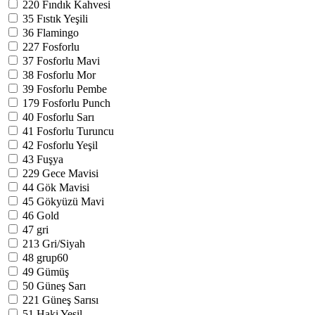
220
Fındık Kahvesi
35
Fıstık Yeşili
36
Flamingo
227
Fosforlu
37
Fosforlu Mavi
38
Fosforlu Mor
39
Fosforlu Pembe
179
Fosforlu Punch
40
Fosforlu Sarı
41
Fosforlu Turuncu
42
Fosforlu Yeşil
43
Fuşya
229
Gece Mavisi
44
Gök Mavisi
45
Gökyüzü Mavi
46
Gold
47
gri
213
Gri/Siyah
48
grup60
49
Gümüş
50
Güneş Sarı
221
Güneş Sarısı
51
Haki Yeşil