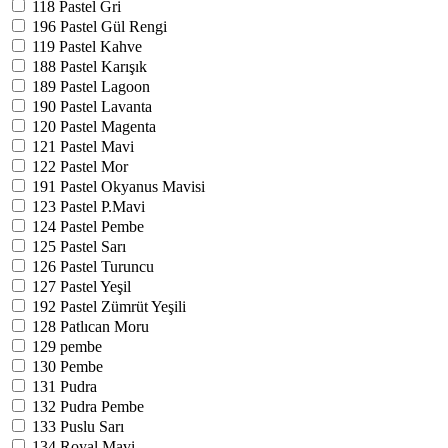
118
Pastel Gri
196
Pastel Gül Rengi
119
Pastel Kahve
188
Pastel Karışık
189
Pastel Lagoon
190
Pastel Lavanta
120
Pastel Magenta
121
Pastel Mavi
122
Pastel Mor
191
Pastel Okyanus Mavisi
123
Pastel P.Mavi
124
Pastel Pembe
125
Pastel Sarı
126
Pastel Turuncu
127
Pastel Yeşil
192
Pastel Zümrüt Yeşili
128
Patlıcan Moru
129
pembe
130
Pembe
131
Pudra
132
Pudra Pembe
133
Puslu Sarı
134
Royal Mavi