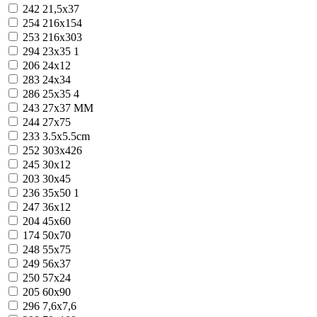
242
21,5x37
254
216x154
253
216x303
294
23x35
1
206
24x12
283
24x34
286
25x35
4
243
27x37 MM
244
27x75
233
3.5x5.5cm
252
303x426
245
30x12
203
30x45
236
35x50
1
247
36x12
204
45x60
174
50x70
248
55x75
249
56x37
250
57x24
205
60x90
296
7,6x7,6