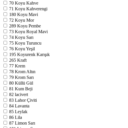
70
Koyu Kahve
71
Koyu Kahverengi
180
Koyu Mavi
72
Koyu Mor
289
Koyu Pembe
73
Koyu Royal Mavi
74
Koyu Sarı
75
Koyu Turuncu
76
Koyu Yeşil
195
Koyurenk Karışık
265
Kraft
77
Krem
78
Krom Altın
79
Krom Sarı
80
Küllü Gül
81
Kum Beji
82
lacivert
83
Lahor Çiviti
84
Lavanta
85
Leylak
86
Lila
87
Limon Sarı