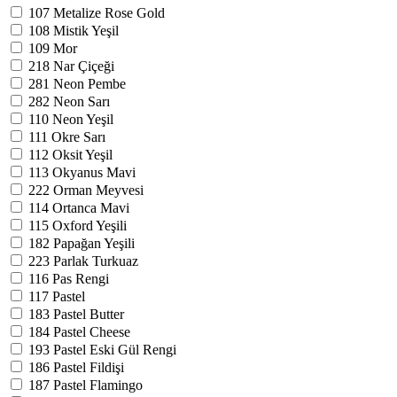
107
Metalize Rose Gold
108
Mistik Yeşil
109
Mor
218
Nar Çiçeği
281
Neon Pembe
282
Neon Sarı
110
Neon Yeşil
111
Okre Sarı
112
Oksit Yeşil
113
Okyanus Mavi
222
Orman Meyvesi
114
Ortanca Mavi
115
Oxford Yeşili
182
Papağan Yeşili
223
Parlak Turkuaz
116
Pas Rengi
117
Pastel
183
Pastel Butter
184
Pastel Cheese
193
Pastel Eski Gül Rengi
186
Pastel Fildişi
187
Pastel Flamingo