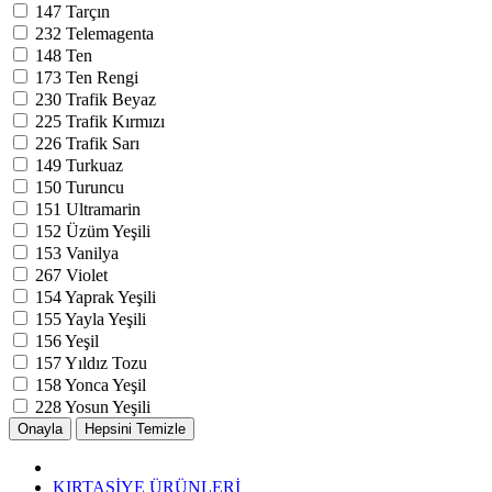
147
Tarçın
232
Telemagenta
148
Ten
173
Ten Rengi
230
Trafik Beyaz
225
Trafik Kırmızı
226
Trafik Sarı
149
Turkuaz
150
Turuncu
151
Ultramarin
152
Üzüm Yeşili
153
Vanilya
267
Violet
154
Yaprak Yeşili
155
Yayla Yeşili
156
Yeşil
157
Yıldız Tozu
158
Yonca Yeşil
228
Yosun Yeşili
KIRTASİYE ÜRÜNLERİ