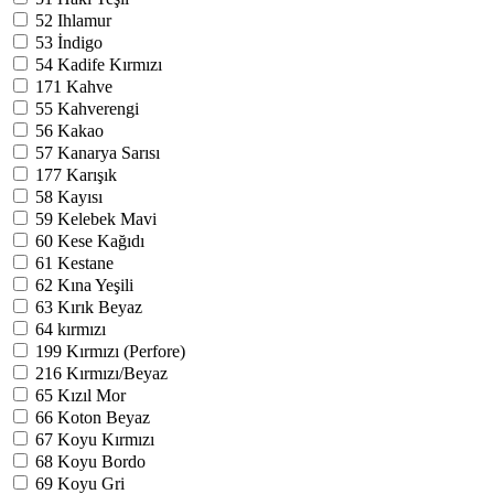
52
Ihlamur
53
İndigo
54
Kadife Kırmızı
171
Kahve
55
Kahverengi
56
Kakao
57
Kanarya Sarısı
177
Karışık
58
Kayısı
59
Kelebek Mavi
60
Kese Kağıdı
61
Kestane
62
Kına Yeşili
63
Kırık Beyaz
64
kırmızı
199
Kırmızı (Perfore)
216
Kırmızı/Beyaz
65
Kızıl Mor
66
Koton Beyaz
67
Koyu Kırmızı
68
Koyu Bordo
69
Koyu Gri