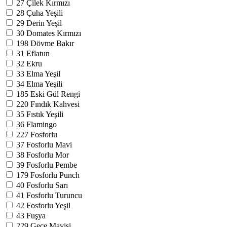
27
Çilek Kırmızı
28
Çuha Yeşili
29
Derin Yeşil
30
Domates Kırmızı
198
Dövme Bakır
31
Eflatun
32
Ekru
33
Elma Yeşil
34
Elma Yeşili
185
Eski Gül Rengi
220
Fındık Kahvesi
35
Fıstık Yeşili
36
Flamingo
227
Fosforlu
37
Fosforlu Mavi
38
Fosforlu Mor
39
Fosforlu Pembe
179
Fosforlu Punch
40
Fosforlu Sarı
41
Fosforlu Turuncu
42
Fosforlu Yeşil
43
Fuşya
229
Gece Mavisi