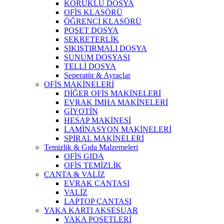
KÖRÜKLÜ DOSYA
OFİS KLASÖRÜ
ÖĞRENCİ KLASÖRÜ
POŞET DOSYA
SEKRETERLİK
SIKIŞTIRMALI DOSYA
SUNUM DOSYASI
TELLİ DOSYA
Seperatör & Ayraçlar
OFİS MAKİNELERİ
DİĞER OFİS MAKİNELERİ
EVRAK İMHA MAKİNELERİ
GİYOTİN
HESAP MAKİNESİ
LAMİNASYON MAKİNELERİ
SPİRAL MAKİNELERİ
Temizlik & Gıda Malzemeleri
OFİS GIDA
OFİS TEMİZLİK
ÇANTA & VALİZ
EVRAK ÇANTASI
VALİZ
LAPTOP ÇANTASI
YAKA KARTI AKSESUAR
YAKA POŞETLERİ