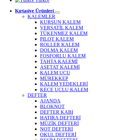
Türkçe
Kırtasiye Ürünleri
KALEMLER
KURŞUN KALEM
VERSATİL KALEM
TÜKENMEZ KALEM
PILOT KALEM
ROLLER KALEM
DOLMA KALEM
FOSFORLU KALEM
TAHTA KALEMİ
ASETAT KALEMİ
KALEM UCU
MÜREKKEP
KALEM YEDEKLERİ
KEÇE UÇLU KALEM
DEFTER
AJANDA
BLOKNOT
DEFTER KABI
HATIRA DEFTERİ
MÜZİK DEFTERİ
NOT DEFTERİ
OKUL DEFTERİ