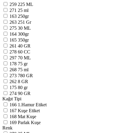
259
225 ML
271
25 ml
163
250gr
263
251 Gr
275
30 ML
164
300gr
165
350gr
261
40 GR
278
60 CC
297
70 ML
178
75 gr
268
75 ml
273
780 GR
262
8 GR
175
80 gr
274
90 GR
Kağıt Tipi
166
1.Hamur Etiket
167
Kuşe Etiket
168
Mat Kuşe
169
Parlak Kuşe
Renk