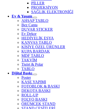
PİLLER
PROJEKSİYON
SAĞLIK ELEKTRONİĞİ
Ev & Yaşam
AHŞAP TABLO
Bez Çanta
DUVAR STICKER
Ev Dekor
HEDİYELİK EŞYA
KANVAS TABLO
KİŞİYE ÖZEL ÜRÜNLER
KUPA BARDAK
MDF TABLO
TAKVİM
Tişört & Polar
TABLO
Dijital Baskı
Poster
KAŞE YAPIMI
FOTOBLOK & BASKI
DEKOTA BASKI
ROLL-UP
FOLYO BASKI
ÖRÜMCEK STAND
STAND ÇEŞİTLERİ