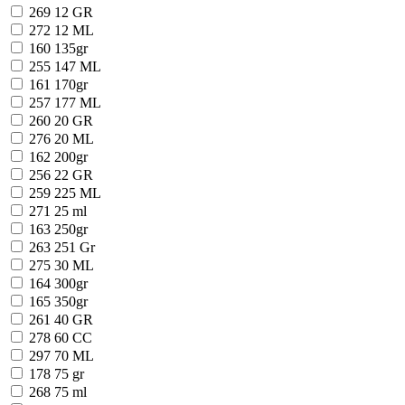
269
12 GR
272
12 ML
160
135gr
255
147 ML
161
170gr
257
177 ML
260
20 GR
276
20 ML
162
200gr
256
22 GR
259
225 ML
271
25 ml
163
250gr
263
251 Gr
275
30 ML
164
300gr
165
350gr
261
40 GR
278
60 CC
297
70 ML
178
75 gr
268
75 ml