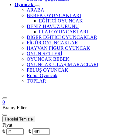
Oyuncak
ARABA
BEBEK OYUNCAKLARI
EĞİTİCİ OYUNCAK
DENİZ HAVUZ ÜRÜNÜ
PLAJ OYUNCAKLARI
DİĞER EĞİTİCİ OYUNCAKLAR
FİGÜR OYUNCAKLAR
HAYVAN FİGÜR OYUNCAK
OYUN SETLERİ
OYUNCAK BEBEK
OYUNCAK ULAŞIM ARAÇLARI
PELUŞ OYUNCAK
Robot Oyuncak
TOPLAR
0
Brainy Filter
Hepsini Temizle
Fiyat
₺
–
₺