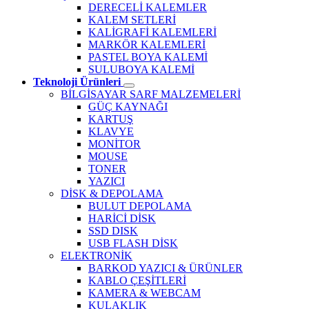
DERECELİ KALEMLER
KALEM SETLERİ
KALİGRAFİ KALEMLERİ
MARKÖR KALEMLERİ
PASTEL BOYA KALEMİ
SULUBOYA KALEMİ
Teknoloji Ürünleri
BİLGİSAYAR SARF MALZEMELERİ
GÜÇ KAYNAĞI
KARTUŞ
KLAVYE
MONİTOR
MOUSE
TONER
YAZICI
DİSK & DEPOLAMA
BULUT DEPOLAMA
HARİCİ DİSK
SSD DISK
USB FLASH DİSK
ELEKTRONİK
BARKOD YAZICI & ÜRÜNLER
KABLO ÇEŞİTLERİ
KAMERA & WEBCAM
KULAKLIK