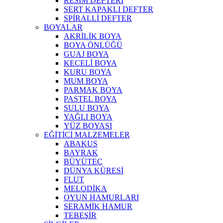
RESİM DEFTERİ
SERT KAPAKLI DEFTER
SPİRALLİ DEFTER
BOYALAR
AKRİLİK BOYA
BOYA ÖNLÜĞÜ
GUAJ BOYA
KEÇELİ BOYA
KURU BOYA
MUM BOYA
PARMAK BOYA
PASTEL BOYA
SULU BOYA
YAĞLI BOYA
YÜZ BOYASI
EĞİTİCİ MALZEMELER
ABAKUS
BAYRAK
BÜYÜTEÇ
DÜNYA KÜRESİ
FLUT
MELODİKA
OYUN HAMURLARI
SERAMİK HAMUR
TEBEŞİR