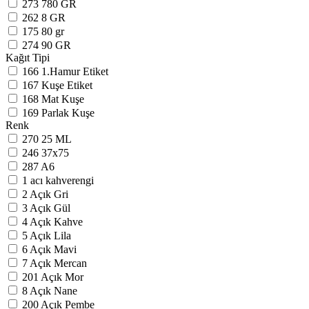
273
780 GR
262
8 GR
175
80 gr
274
90 GR
Kağıt Tipi
166
1.Hamur Etiket
167
Kuşe Etiket
168
Mat Kuşe
169
Parlak Kuşe
Renk
270
25 ML
246
37x75
287
A6
1
acı kahverengi
2
Açık Gri
3
Açık Gül
4
Açık Kahve
5
Açık Lila
6
Açık Mavi
7
Açık Mercan
201
Açık Mor
8
Açık Nane
200
Açık Pembe