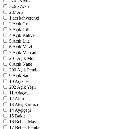
270
25 ML
246
37x75
287
A6
1
acı kahverengi
2
Açık Gri
3
Açık Gül
4
Açık Kahve
5
Açık Lila
6
Açık Mavi
7
Açık Mercan
201
Açık Mor
8
Açık Nane
200
Açık Pembe
9
Açık Sarı
10
Açık Ten
202
Açık Yeşil
11
Adaçayı
12
Altın
13
Ateş Kırmızı
14
Ayçiçeği
15
Bakır
16
Bebek Mavi
17
Bebek Pembe