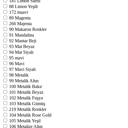
181
Limon Sarısı
88
Limon Yeşili
172
maavi
89
Magenta
266
Majenta
90
Makaron Renkler
91
Mandalina
92
Mantar Beji
93
Mat Beyaz
94
Mat Siyah
95
mavi
96
Mavi
97
Mavi Siyah
98
Metalik
99
Metalik Altın
100
Metalik Bakır
101
Metalik Beyaz
102
Metalik Fuşya
103
Metalik Gümüş
219
Metalik Renkler
104
Metalik Rose Gold
105
Metalik Yeşil
106
Metalize Altın