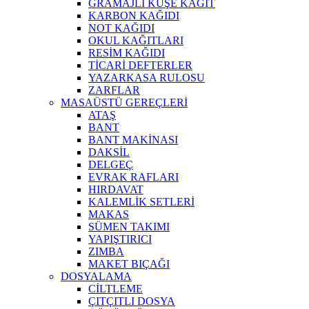
GRAMAJLI KUŞE KAĞIT
KARBON KAĞIDI
NOT KAĞIDI
OKUL KAĞITLARI
RESİM KAĞIDI
TİCARİ DEFTERLER
YAZARKASA RULOSU
ZARFLAR
MASAÜSTÜ GEREÇLERİ
ATAŞ
BANT
BANT MAKİNASI
DAKSİL
DELGEÇ
EVRAK RAFLARI
HIRDAVAT
KALEMLİK SETLERİ
MAKAS
SÜMEN TAKIMI
YAPIŞTIRICI
ZIMBA
MAKET BIÇAĞI
DOSYALAMA
CİLTLEME
ÇITÇITLI DOSYA