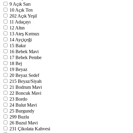
9
Açık Sarı
10
Açık Ten
202
Açık Yeşil
11
Adaçayı
12
Altın
13
Ateş Kırmızı
14
Ayçiçeği
15
Bakır
16
Bebek Mavi
17
Bebek Pembe
18
Bej
19
Beyaz
20
Beyaz Sedef
215
Beyaz/Siyah
21
Bodrum Mavi
22
Boncuk Mavi
23
Bordo
24
Bulut Mavi
25
Burgundy
299
Buzlu
26
Buzul Mavi
231
Çikolata Kahvesi