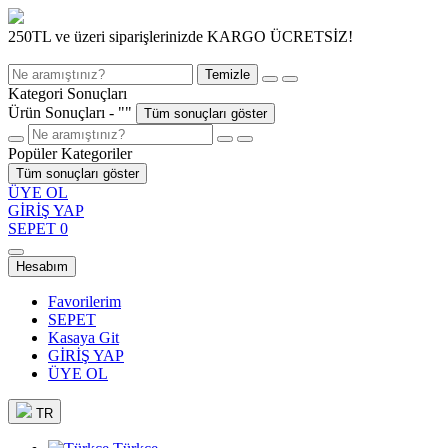
250TL ve üzeri siparişlerinizde KARGO ÜCRETSİZ!
Temizle
Kategori Sonuçları
Ürün Sonuçları - "
"
Tüm sonuçları göster
Popüler Kategoriler
Tüm sonuçları göster
ÜYE OL
GİRİŞ YAP
SEPET
0
Hesabım
Favorilerim
SEPET
Kasaya Git
GİRİŞ YAP
ÜYE OL
TR