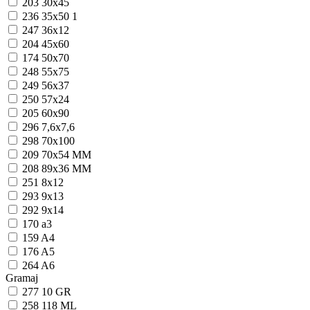
203
30x45
236
35x50
1
247
36x12
204
45x60
174
50x70
248
55x75
249
56x37
250
57x24
205
60x90
296
7,6x7,6
298
70x100
209
70x54 MM
208
89x36 MM
251
8x12
293
9x13
292
9x14
170
a3
159
A4
176
A5
264
A6
Gramaj
277
10 GR
258
118 ML