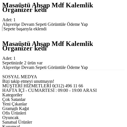
Masaüstü Ahşap Mdf Kalemlik
Organizer kedi
Adet:
1
Alışverişe Devam
Sepeti Görüntüle
Ödeme Yap
Sepete başarıyla eklendi
Masaüstü Ahşap Mdf Kalemlik
Organizer kedi
Adet:
1
Sepetinizde 2 ürün var
Alışverişe Devam
Sepeti Görüntüle
Ödeme Yap
SOSYAL MEDYA
Bizi takip etmeyi unutmayın!
MÜŞTERİ HİZMETLERİ
0(312) 496 11 66
HAFTA İÇİ - CUMARTESİ : 09:00 - 19:00 ARASI
Kategoriler
Çok Satanlar
Yeni Çıkanlar
Gramajlı Kağıt
Ofis Ürünleri
Oyuncak
Sanatsal Ürünler
Kurumsal