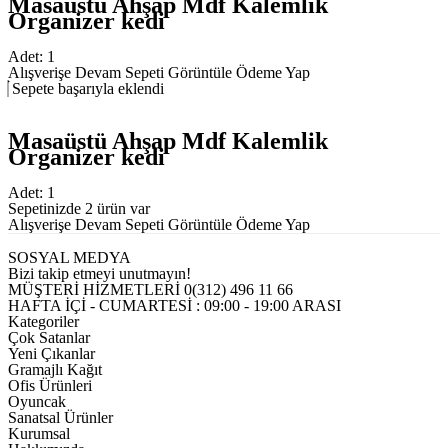
Masaüstü Ahşap Mdf Kalemlik
Organizer kedi
Adet:
1
Alışverişe Devam
Sepeti Görüntüle
Ödeme Yap
Sepete başarıyla eklendi
Masaüstü Ahşap Mdf Kalemlik
Organizer kedi
Adet:
1
Sepetinizde 2 ürün var
Alışverişe Devam
Sepeti Görüntüle
Ödeme Yap
SOSYAL MEDYA
Bizi takip etmeyi unutmayın!
MÜŞTERİ HİZMETLERİ
0(312) 496 11 66
HAFTA İÇİ - CUMARTESİ : 09:00 - 19:00 ARASI
Kategoriler
Çok Satanlar
Yeni Çıkanlar
Gramajlı Kağıt
Ofis Ürünleri
Oyuncak
Sanatsal Ürünler
Kurumsal