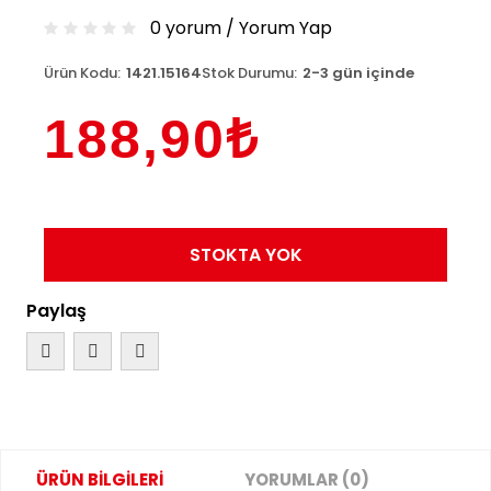
0 yorum
/
Yorum Yap
Ürün Kodu:
1421.15164
Stok Durumu:
2-3 gün içinde
188,90₺
STOKTA YOK
Paylaş
ÜRÜN BİLGİLERİ
YORUMLAR (0)