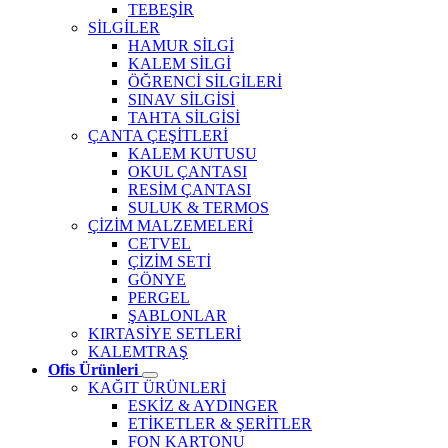
TEBEŞİR
SİLGİLER
HAMUR SİLGİ
KALEM SİLGİ
ÖĞRENCİ SİLGİLERİ
SINAV SİLGİSİ
TAHTA SİLGİSİ
ÇANTA ÇEŞİTLERİ
KALEM KUTUSU
OKUL ÇANTASI
RESİM ÇANTASI
SULUK & TERMOS
ÇİZİM MALZEMELERİ
CETVEL
ÇİZİM SETİ
GÖNYE
PERGEL
ŞABLONLAR
KIRTASİYE SETLERİ
KALEMTRAŞ
Ofis Ürünleri
KAĞIT ÜRÜNLERİ
ESKİZ & AYDINGER
ETİKETLER & ŞERİTLER
FON KARTONU