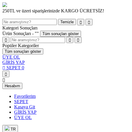
250TL ve üzeri siparişlerinizde KARGO ÜCRETSİZ!
Temizle
Kategori Sonuçları
Ürün Sonuçları - "
"
Tüm sonuçları göster
Popüler Kategoriler
Tüm sonuçları göster
ÜYE OL
GİRİŞ YAP
SEPET
0
Hesabım
Favorilerim
SEPET
Kasaya Git
GİRİŞ YAP
ÜYE OL
TR