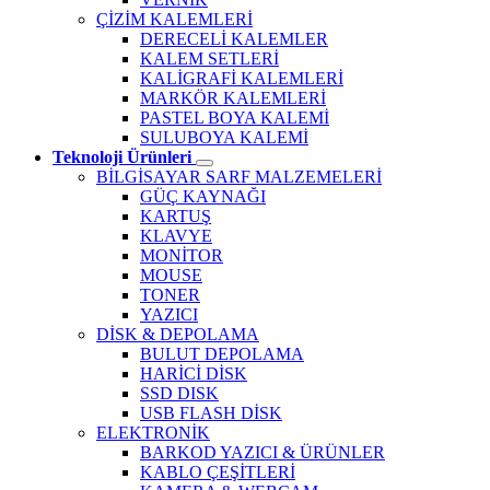
ÇİZİM KALEMLERİ
DERECELİ KALEMLER
KALEM SETLERİ
KALİGRAFİ KALEMLERİ
MARKÖR KALEMLERİ
PASTEL BOYA KALEMİ
SULUBOYA KALEMİ
Teknoloji Ürünleri
BİLGİSAYAR SARF MALZEMELERİ
GÜÇ KAYNAĞI
KARTUŞ
KLAVYE
MONİTOR
MOUSE
TONER
YAZICI
DİSK & DEPOLAMA
BULUT DEPOLAMA
HARİCİ DİSK
SSD DISK
USB FLASH DİSK
ELEKTRONİK
BARKOD YAZICI & ÜRÜNLER
KABLO ÇEŞİTLERİ