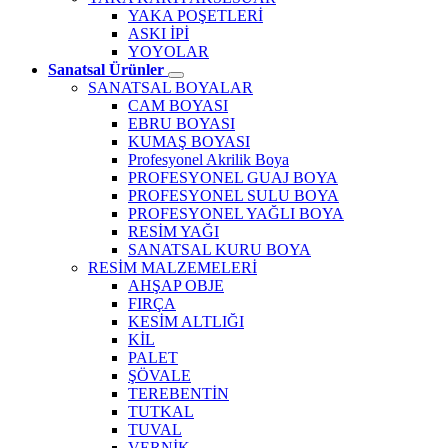
YAKA POŞETLERİ
ASKI İPİ
YOYOLAR
Sanatsal Ürünler
SANATSAL BOYALAR
CAM BOYASI
EBRU BOYASI
KUMAŞ BOYASI
Profesyonel Akrilik Boya
PROFESYONEL GUAJ BOYA
PROFESYONEL SULU BOYA
PROFESYONEL YAĞLI BOYA
RESİM YAĞI
SANATSAL KURU BOYA
RESİM MALZEMELERİ
AHŞAP OBJE
FIRÇA
KESİM ALTLIĞI
KİL
PALET
ŞÖVALE
TEREBENTİN
TUTKAL
TUVAL
VERNİK