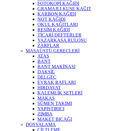
FOTOKOPİ KAĞIDI
GRAMAJLI KUŞE KAĞIT
KARBON KAĞIDI
NOT KAĞIDI
OKUL KAĞITLARI
RESİM KAĞIDI
TİCARİ DEFTERLER
YAZARKASA RULOSU
ZARFLAR
MASAÜSTÜ GEREÇLERİ
ATAŞ
BANT
BANT MAKİNASI
DAKSİL
DELGEÇ
EVRAK RAFLARI
HIRDAVAT
KALEMLİK SETLERİ
MAKAS
SÜMEN TAKIMI
YAPIŞTIRICI
ZIMBA
MAKET BIÇAĞI
DOSYALAMA
CİLTLEME