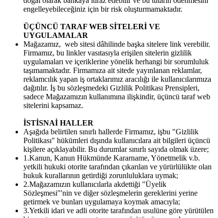
doğal olarak bankaya itiraz edebilir ve bu tutarın ödenmesini
engelleyebileceğiniz için bir risk oluşturmamaktadır.
ÜÇÜNCÜ TARAF WEB SİTELERİ VE
UYGULAMALAR
Mağazamız, web sitesi dâhilinde başka sitelere link verebilir.
Firmamız, bu linkler vasıtasıyla erişilen sitelerin gizlilik
uygulamaları ve içeriklerine yönelik herhangi bir sorumluluk
taşımamaktadır. Firmamıza ait sitede yayınlanan reklamlar,
reklamcılık yapan iş ortaklarımız aracılığı ile kullanıcılarımıza
dağıtılır. İş bu sözleşmedeki Gizlilik Politikası Prensipleri,
sadece Mağazamızın kullanımına ilişkindir, üçüncü taraf web
sitelerini kapsamaz.
İSTİSNAİ HALLER
Aşağıda belirtilen sınırlı hallerde Firmamız, işbu "Gizlilik
Politikası" hükümleri dışında kullanıcılara ait bilgileri üçüncü
kişilere açıklayabilir. Bu durumlar sınırlı sayıda olmak üzere;
1.Kanun, Kanun Hükmünde Kararname, Yönetmelik v.b.
yetkili hukuki otorite tarafından çıkarılan ve yürürlülükte olan
hukuk kurallarının getirdiği zorunluluklara uymak;
2.Mağazamızın kullanıcılarla akdettiği "Üyelik
Sözleşmesi"'nin ve diğer sözleşmelerin gereklerini yerine
getirmek ve bunları uygulamaya koymak amacıyla;
3.Yetkili idari ve adli otorite tarafından usulüne göre yürütülen