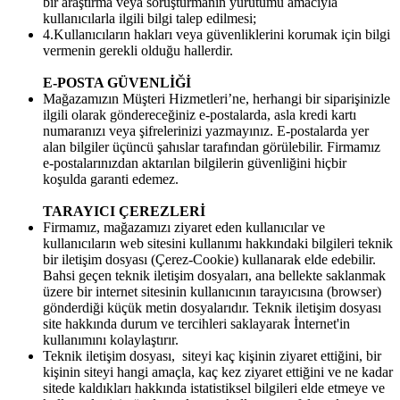
bir araştırma veya soruşturmanın yürütümü amacıyla
kullanıcılarla ilgili bilgi talep edilmesi;
4.Kullanıcıların hakları veya güvenliklerini korumak için bilgi
vermenin gerekli olduğu hallerdir.
E-POSTA GÜVENLİĞİ
Mağazamızın Müşteri Hizmetleri’ne, herhangi bir siparişinizle
ilgili olarak göndereceğiniz e-postalarda, asla kredi kartı
numaranızı veya şifrelerinizi yazmayınız. E-postalarda yer
alan bilgiler üçüncü şahıslar tarafından görülebilir. Firmamız
e-postalarınızdan aktarılan bilgilerin güvenliğini hiçbir
koşulda garanti edemez.
TARAYICI ÇEREZLERİ
Firmamız, mağazamızı ziyaret eden kullanıcılar ve
kullanıcıların web sitesini kullanımı hakkındaki bilgileri teknik
bir iletişim dosyası (Çerez-Cookie) kullanarak elde edebilir.
Bahsi geçen teknik iletişim dosyaları, ana bellekte saklanmak
üzere bir internet sitesinin kullanıcının tarayıcısına (browser)
gönderdiği küçük metin dosyalarıdır. Teknik iletişim dosyası
site hakkında durum ve tercihleri saklayarak İnternet'in
kullanımını kolaylaştırır.
Teknik iletişim dosyası, siteyi kaç kişinin ziyaret ettiğini, bir
kişinin siteyi hangi amaçla, kaç kez ziyaret ettiğini ve ne kadar
sitede kaldıkları hakkında istatistiksel bilgileri elde etmeye ve