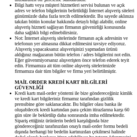
Bilgi hattı veya müşteri hizmetleri servisi bulunan ve açık
adres ve telefon bilgilerinin belirtildiği İnternet alışveriş siteleri
günümüzde daha fazla tercih edilmektedir. Bu sayede aklınıza
takılan bütün konular hakkında detaylı bilgi alabilir, online
alışveriş hizmeti sağlayan firmanın güvenirliği konusunda
daha sağlıklı bilgi edinebilirsiniz.
Not: İnternet alışveriş sitelerinde firmanın açık adresinin ve
telefonun yer almasına dikkat edilmesini tavsiye ediyoruz.
Alışveriş yapacaksanız alışverişinizi yapmadan ürünü
aldığınız mağazanın bütün telefon / adres bilgilerini not edin.
Eğer güvenmiyorsanız alışverişten önce telefon ederek teyit
edin. Firmamıza ait tüm online alışveriş sitelerimizde
firmamıza dair tüm bilgiler ve firma yeri belirtilmiştir.
MAİL ORDER KREDİ KART BİLGİLERİ
GÜVENLİĞİ
Kredi kartı mail-order yöntemi ile bize göndereceğiniz kimlik
ve kredi kart bilgileriniz firmamız tarafından gizlilik
prensibine göre saklanacaktır. Bu bilgiler olası banka ile
oluşubilecek kredi kartından para çekim itirazlarına karşı 60
gün süre ile bekletilip daha sonrasında imha edilmektedir.
Sipariş ettiğiniz ürünlerin bedeli karşılığında bize
göndereceğiniz tarafınızdan onaylı mail-order formu bedeli
dışında herhangi bir bedelin kartınızdan çekilmesi halinde