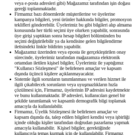
veya e-posta adresleri gibi) Mağazamız tarafından işin doğası
gereği toplanmaktadır.
Firmamız bazı dönemlerde müşterilerine ve üyelerine
kampanya bilgileri, yeni ürünler hakkında bilgiler, promosyon
teklifleri gönderebilir. Üyelerimiz bu gibi bilgileri alıp almama
konusunda her türlü seçimi üye olurken yapabilir, sonrasında
üye girişi yaptıktan sonra hesap bilgileri bölümünden bu
seçimi değiştirilebilir ya da kendisine gelen bilgilendirme
iletisindeki linkle bildirim yapabilir.
Mağazamız üzerinden veya eposta ile gerçekleştirilen onay
sürecinde, üyelerimiz tarafından mağazamıza elektronik
ortamdan iletilen kişisel bilgiler, Üyelerimiz ile yaptığımız
"Kullanıcı Sözleşmesi" ile belirlenen amaçlar ve kapsam
dışında üçüncü kişilere açıklanmayacaktır.
Sistemle ilgili sorunların tanımlanması ve verilen hizmet ile
ilgili çıkabilecek sorunların veya uyuşmazlıkların hızla
çözülmesi için, Firmamız, üyelerinin IP adresini kaydetmekte
ve bunu kullanmaktadır. IP adresleri, kullanıcıları genel bir
şekilde tanımlamak ve kapsamlı demografik bilgi toplamak
amacıyla da kullanılabilir.
Firmamız, Üyelik Sözleşmesi ile belirlenen amaçlar ve
kapsam dışında da, talep edilen bilgileri kendisi veya işbirliği
içinde olduğu kişiler tarafından doğrudan pazarlama yapmak
amacıyla kullanabilir. Kişisel bilgiler, gerektiğinde
kullanıcıyla temas kurmak için de kullanılabilir. Firmamız