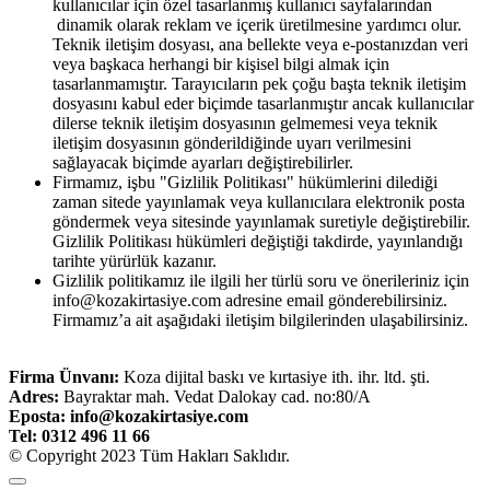
kullanıcılar için özel tasarlanmış kullanıcı sayfalarından
dinamik olarak reklam ve içerik üretilmesine yardımcı olur.
Teknik iletişim dosyası, ana bellekte veya e-postanızdan veri
veya başkaca herhangi bir kişisel bilgi almak için
tasarlanmamıştır. Tarayıcıların pek çoğu başta teknik iletişim
dosyasını kabul eder biçimde tasarlanmıştır ancak kullanıcılar
dilerse teknik iletişim dosyasının gelmemesi veya teknik
iletişim dosyasının gönderildiğinde uyarı verilmesini
sağlayacak biçimde ayarları değiştirebilirler.
Firmamız, işbu "Gizlilik Politikası" hükümlerini dilediği
zaman sitede yayınlamak veya kullanıcılara elektronik posta
göndermek veya sitesinde yayınlamak suretiyle değiştirebilir.
Gizlilik Politikası hükümleri değiştiği takdirde, yayınlandığı
tarihte yürürlük kazanır.
Gizlilik politikamız ile ilgili her türlü soru ve önerileriniz için
info@kozakirtasiye.com adresine email gönderebilirsiniz.
Firmamız’a ait aşağıdaki iletişim bilgilerinden ulaşabilirsiniz.
Firma Ünvanı
:
Koza dijital baskı ve kırtasiye ith. ihr. ltd. şti.
Adres
:
Bayraktar mah. Vedat Dalokay cad. no:80/A
Eposta
: info@kozakirtasiye.com
Tel: 0312 496 11 66
© Copyright 2023 Tüm Hakları Saklıdır.