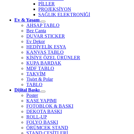
PİLLER
PROJEKSİYON
SAĞLIK ELEKTRONİĞİ
Ev & Yaşam
AHŞAP TABLO
Bez Çanta
DUVAR STICKER
Ev Dekor
HEDİYELİK EŞYA
KANVAS TABLO
KİŞİYE ÖZEL ÜRÜNLER
KUPA BARDAK
MDF TABLO
TAKVİM
Tişört & Polar
TABLO
Dijital Baskı
Poster
KAŞE YAPIMI
FOTOBLOK & BASKI
DEKOTA BASKI
ROLL-UP
FOLYO BASKI
ÖRÜMCEK STAND
STAND ÇEŞİTLERİ