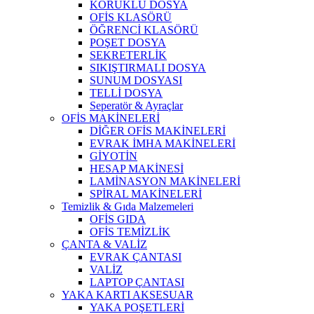
KÖRÜKLÜ DOSYA
OFİS KLASÖRÜ
ÖĞRENCİ KLASÖRÜ
POŞET DOSYA
SEKRETERLİK
SIKIŞTIRMALI DOSYA
SUNUM DOSYASI
TELLİ DOSYA
Seperatör & Ayraçlar
OFİS MAKİNELERİ
DİĞER OFİS MAKİNELERİ
EVRAK İMHA MAKİNELERİ
GİYOTİN
HESAP MAKİNESİ
LAMİNASYON MAKİNELERİ
SPİRAL MAKİNELERİ
Temizlik & Gıda Malzemeleri
OFİS GIDA
OFİS TEMİZLİK
ÇANTA & VALİZ
EVRAK ÇANTASI
VALİZ
LAPTOP ÇANTASI
YAKA KARTI AKSESUAR
YAKA POŞETLERİ