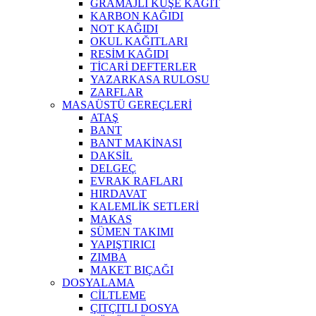
GRAMAJLI KUŞE KAĞIT
KARBON KAĞIDI
NOT KAĞIDI
OKUL KAĞITLARI
RESİM KAĞIDI
TİCARİ DEFTERLER
YAZARKASA RULOSU
ZARFLAR
MASAÜSTÜ GEREÇLERİ
ATAŞ
BANT
BANT MAKİNASI
DAKSİL
DELGEÇ
EVRAK RAFLARI
HIRDAVAT
KALEMLİK SETLERİ
MAKAS
SÜMEN TAKIMI
YAPIŞTIRICI
ZIMBA
MAKET BIÇAĞI
DOSYALAMA
CİLTLEME
ÇITÇITLI DOSYA