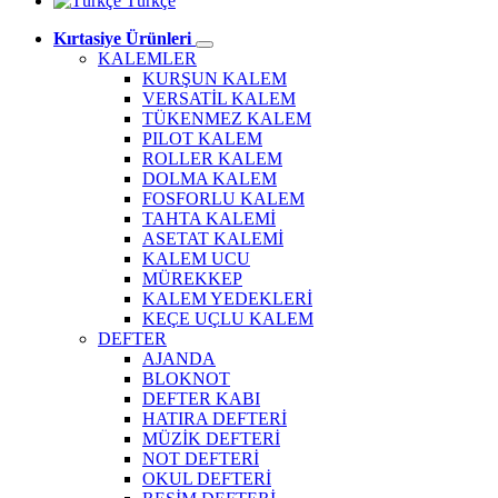
Türkçe
Kırtasiye Ürünleri
KALEMLER
KURŞUN KALEM
VERSATİL KALEM
TÜKENMEZ KALEM
PILOT KALEM
ROLLER KALEM
DOLMA KALEM
FOSFORLU KALEM
TAHTA KALEMİ
ASETAT KALEMİ
KALEM UCU
MÜREKKEP
KALEM YEDEKLERİ
KEÇE UÇLU KALEM
DEFTER
AJANDA
BLOKNOT
DEFTER KABI
HATIRA DEFTERİ
MÜZİK DEFTERİ
NOT DEFTERİ
OKUL DEFTERİ