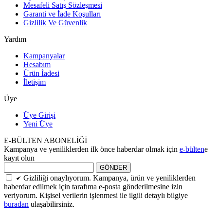
Mesafeli Satış Sözleşmesi
Garanti ve İade Koşulları
Gizlilik Ve Güvenlik
Yardım
Kampanyalar
Hesabım
Ürün İadesi
İletişim
Üye
Üye Girişi
Yeni Üye
E-BÜLTEN ABONELİĞİ
Kampanya ve yeniliklerden ilk önce haberdar olmak için
e-bülten
e
kayıt olun
GÖNDER
Gizliliği onaylıyorum. Kampanya, ürün ve yeniliklerden
haberdar edilmek için tarafıma e-posta gönderilmesine izin
veriyorum. Kişisel verilerin işlenmesi ile ilgili detaylı bilgiye
buradan
ulaşabilirsiniz.