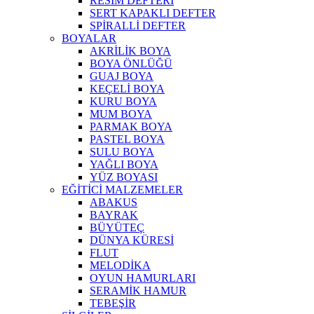
RESİM DEFTERİ
SERT KAPAKLI DEFTER
SPİRALLİ DEFTER
BOYALAR
AKRİLİK BOYA
BOYA ÖNLÜĞÜ
GUAJ BOYA
KEÇELİ BOYA
KURU BOYA
MUM BOYA
PARMAK BOYA
PASTEL BOYA
SULU BOYA
YAĞLI BOYA
YÜZ BOYASI
EĞİTİCİ MALZEMELER
ABAKUS
BAYRAK
BÜYÜTEÇ
DÜNYA KÜRESİ
FLUT
MELODİKA
OYUN HAMURLARI
SERAMİK HAMUR
TEBEŞİR