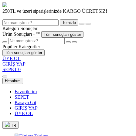
250TL ve üzeri siparişlerinizde KARGO ÜCRETSİZ!
Temizle
Kategori Sonuçları
Ürün Sonuçları - "
"
Tüm sonuçları göster
Popüler Kategoriler
Tüm sonuçları göster
ÜYE OL
GİRİŞ YAP
SEPET
0
Hesabım
Favorilerim
SEPET
Kasaya Git
GİRİŞ YAP
ÜYE OL
TR