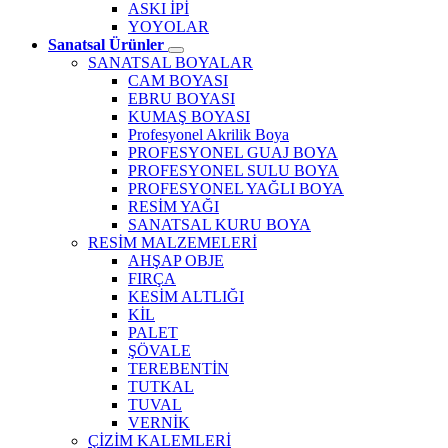
ASKI İPİ
YOYOLAR
Sanatsal Ürünler
SANATSAL BOYALAR
CAM BOYASI
EBRU BOYASI
KUMAŞ BOYASI
Profesyonel Akrilik Boya
PROFESYONEL GUAJ BOYA
PROFESYONEL SULU BOYA
PROFESYONEL YAĞLI BOYA
RESİM YAĞI
SANATSAL KURU BOYA
RESİM MALZEMELERİ
AHŞAP OBJE
FIRÇA
KESİM ALTLIĞI
KİL
PALET
ŞÖVALE
TEREBENTİN
TUTKAL
TUVAL
VERNİK
ÇİZİM KALEMLERİ