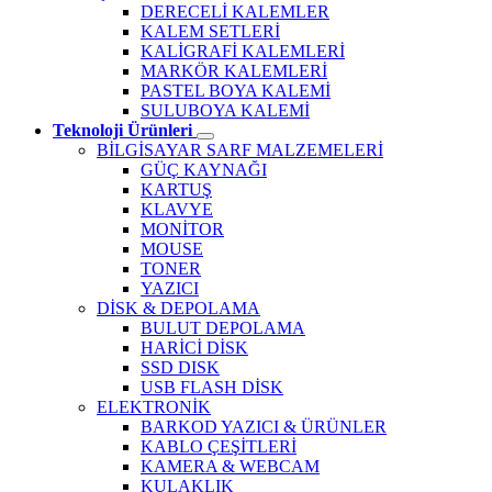
DERECELİ KALEMLER
KALEM SETLERİ
KALİGRAFİ KALEMLERİ
MARKÖR KALEMLERİ
PASTEL BOYA KALEMİ
SULUBOYA KALEMİ
Teknoloji Ürünleri
BİLGİSAYAR SARF MALZEMELERİ
GÜÇ KAYNAĞI
KARTUŞ
KLAVYE
MONİTOR
MOUSE
TONER
YAZICI
DİSK & DEPOLAMA
BULUT DEPOLAMA
HARİCİ DİSK
SSD DISK
USB FLASH DİSK
ELEKTRONİK
BARKOD YAZICI & ÜRÜNLER
KABLO ÇEŞİTLERİ
KAMERA & WEBCAM
KULAKLIK