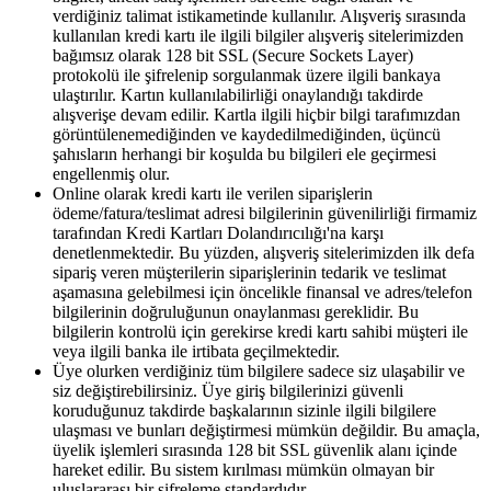
verdiğiniz talimat istikametinde kullanılır. Alışveriş sırasında
kullanılan kredi kartı ile ilgili bilgiler alışveriş sitelerimizden
bağımsız olarak 128 bit SSL (Secure Sockets Layer)
protokolü ile şifrelenip sorgulanmak üzere ilgili bankaya
ulaştırılır. Kartın kullanılabilirliği onaylandığı takdirde
alışverişe devam edilir. Kartla ilgili hiçbir bilgi tarafımızdan
görüntülenemediğinden ve kaydedilmediğinden, üçüncü
şahısların herhangi bir koşulda bu bilgileri ele geçirmesi
engellenmiş olur.
Online olarak kredi kartı ile verilen siparişlerin
ödeme/fatura/teslimat adresi bilgilerinin güvenilirliği firmamiz
tarafından Kredi Kartları Dolandırıcılığı'na karşı
denetlenmektedir. Bu yüzden, alışveriş sitelerimizden ilk defa
sipariş veren müşterilerin siparişlerinin tedarik ve teslimat
aşamasına gelebilmesi için öncelikle finansal ve adres/telefon
bilgilerinin doğruluğunun onaylanması gereklidir. Bu
bilgilerin kontrolü için gerekirse kredi kartı sahibi müşteri ile
veya ilgili banka ile irtibata geçilmektedir.
Üye olurken verdiğiniz tüm bilgilere sadece siz ulaşabilir ve
siz değiştirebilirsiniz. Üye giriş bilgilerinizi güvenli
koruduğunuz takdirde başkalarının sizinle ilgili bilgilere
ulaşması ve bunları değiştirmesi mümkün değildir. Bu amaçla,
üyelik işlemleri sırasında 128 bit SSL güvenlik alanı içinde
hareket edilir. Bu sistem kırılması mümkün olmayan bir
uluslararası bir şifreleme standardıdır.