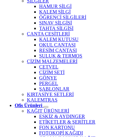
SİLGİLER
HAMUR SİLGİ
KALEM SİLGİ
ÖĞRENCİ SİLGİLERİ
SINAV SİLGİSİ
TAHTA SİLGİSİ
ÇANTA ÇEŞİTLERİ
KALEM KUTUSU
OKUL ÇANTASI
RESİM ÇANTASI
SULUK & TERMOS
ÇİZİM MALZEMELERİ
CETVEL
ÇİZİM SETİ
GÖNYE
PERGEL
ŞABLONLAR
KIRTASİYE SETLERİ
KALEMTRAŞ
Ofis Ürünleri
KAĞIT ÜRÜNLERİ
ESKİZ & AYDINGER
ETİKETLER & ŞERİTLER
FON KARTONU
FOTOKOPİ KAĞIDI