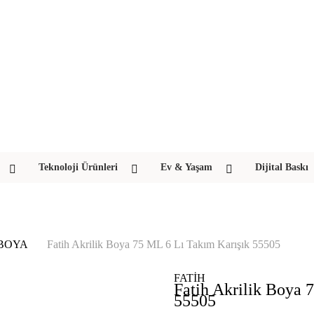
Teknoloji Ürünleri
Ev & Yaşam
Dijital Baskı
 BOYA
Fatih Akrilik Boya 75 ML 6 Lı Takım Karışık 55505
FATİH
Fatih Akrilik Boya 
55505