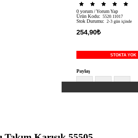
0 yorum
/
Yorum Yap
Ürün Kodu:
5520.11017
Stok Durumu:
2-3 gün içinde
254,90₺
STOKTA YOK
Paylaş
ı Takım Karışık 55505