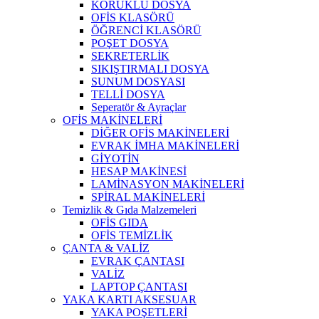
KÖRÜKLÜ DOSYA
OFİS KLASÖRÜ
ÖĞRENCİ KLASÖRÜ
POŞET DOSYA
SEKRETERLİK
SIKIŞTIRMALI DOSYA
SUNUM DOSYASI
TELLİ DOSYA
Seperatör & Ayraçlar
OFİS MAKİNELERİ
DİĞER OFİS MAKİNELERİ
EVRAK İMHA MAKİNELERİ
GİYOTİN
HESAP MAKİNESİ
LAMİNASYON MAKİNELERİ
SPİRAL MAKİNELERİ
Temizlik & Gıda Malzemeleri
OFİS GIDA
OFİS TEMİZLİK
ÇANTA & VALİZ
EVRAK ÇANTASI
VALİZ
LAPTOP ÇANTASI
YAKA KARTI AKSESUAR
YAKA POŞETLERİ