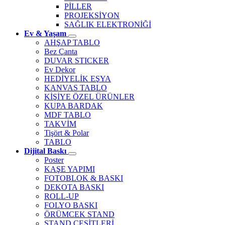
PİLLER
PROJEKSİYON
SAĞLIK ELEKTRONİĞİ
Ev & Yaşam
AHŞAP TABLO
Bez Çanta
DUVAR STICKER
Ev Dekor
HEDİYELİK EŞYA
KANVAS TABLO
KİŞİYE ÖZEL ÜRÜNLER
KUPA BARDAK
MDF TABLO
TAKVİM
Tişört & Polar
TABLO
Dijital Baskı
Poster
KAŞE YAPIMI
FOTOBLOK & BASKI
DEKOTA BASKI
ROLL-UP
FOLYO BASKI
ÖRÜMCEK STAND
STAND ÇEŞİTLERİ