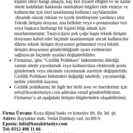
kişinin siteyi hangi amaçla, kaç kez ziyaret ettiğini ve ne kadar
sitede kaldıkları hakkında istatistiksel bilgileri elde etmeye ve
kullanıcılar için özel tasarlanmış kullanıcı sayfalarından
dinamik olarak reklam ve içerik üretilmesine yardımcı olur.
Teknik iletişim dosyası, ana bellekte veya e-postanızdan veri
veya başkaca herhangi bir kişisel bilgi almak için
tasarlanmamıştır. Tarayıcıların pek çoğu başta teknik iletişim
dosyasını kabul eder biçimde tasarlanmıştır ancak kullanıcılar
dilerse teknik iletişim dosyasının gelmemesi veya teknik
iletişim dosyasının gönderildiğinde uyarı verilmesini
sağlayacak biçimde ayarları değiştirebilirler.
Firmamız, işbu "Gizlilik Politikası" hükümlerini dilediği
zaman sitede yayınlamak veya kullanıcılara elektronik posta
göndermek veya sitesinde yayınlamak suretiyle değiştirebilir.
Gizlilik Politikası hükümleri değiştiği takdirde, yayınlandığı
tarihte yürürlük kazanır.
Gizlilik politikamız ile ilgili her türlü soru ve önerileriniz için
info@kozakirtasiye.com adresine email gönderebilirsiniz.
Firmamız’a ait aşağıdaki iletişim bilgilerinden ulaşabilirsiniz.
Firma Ünvanı
:
Koza dijital baskı ve kırtasiye ith. ihr. ltd. şti.
Adres
:
Bayraktar mah. Vedat Dalokay cad. no:80/A
Eposta
: info@kozakirtasiye.com
Tel: 0312 496 11 66