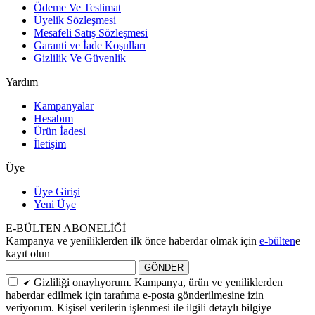
Ödeme Ve Teslimat
Üyelik Sözleşmesi
Mesafeli Satış Sözleşmesi
Garanti ve İade Koşulları
Gizlilik Ve Güvenlik
Yardım
Kampanyalar
Hesabım
Ürün İadesi
İletişim
Üye
Üye Girişi
Yeni Üye
E-BÜLTEN ABONELİĞİ
Kampanya ve yeniliklerden ilk önce haberdar olmak için
e-bülten
e
kayıt olun
GÖNDER
Gizliliği onaylıyorum. Kampanya, ürün ve yeniliklerden
haberdar edilmek için tarafıma e-posta gönderilmesine izin
veriyorum. Kişisel verilerin işlenmesi ile ilgili detaylı bilgiye