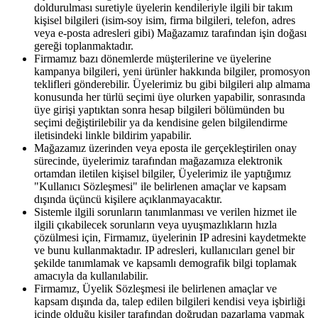
doldurulması suretiyle üyelerin kendileriyle ilgili bir takım
kişisel bilgileri (isim-soy isim, firma bilgileri, telefon, adres
veya e-posta adresleri gibi) Mağazamız tarafından işin doğası
gereği toplanmaktadır.
Firmamız bazı dönemlerde müşterilerine ve üyelerine
kampanya bilgileri, yeni ürünler hakkında bilgiler, promosyon
teklifleri gönderebilir. Üyelerimiz bu gibi bilgileri alıp almama
konusunda her türlü seçimi üye olurken yapabilir, sonrasında
üye girişi yaptıktan sonra hesap bilgileri bölümünden bu
seçimi değiştirilebilir ya da kendisine gelen bilgilendirme
iletisindeki linkle bildirim yapabilir.
Mağazamız üzerinden veya eposta ile gerçekleştirilen onay
sürecinde, üyelerimiz tarafından mağazamıza elektronik
ortamdan iletilen kişisel bilgiler, Üyelerimiz ile yaptığımız
"Kullanıcı Sözleşmesi" ile belirlenen amaçlar ve kapsam
dışında üçüncü kişilere açıklanmayacaktır.
Sistemle ilgili sorunların tanımlanması ve verilen hizmet ile
ilgili çıkabilecek sorunların veya uyuşmazlıkların hızla
çözülmesi için, Firmamız, üyelerinin IP adresini kaydetmekte
ve bunu kullanmaktadır. IP adresleri, kullanıcıları genel bir
şekilde tanımlamak ve kapsamlı demografik bilgi toplamak
amacıyla da kullanılabilir.
Firmamız, Üyelik Sözleşmesi ile belirlenen amaçlar ve
kapsam dışında da, talep edilen bilgileri kendisi veya işbirliği
içinde olduğu kişiler tarafından doğrudan pazarlama yapmak