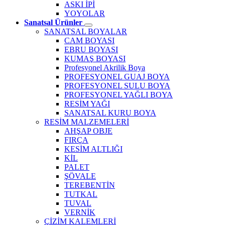
ASKI İPİ
YOYOLAR
Sanatsal Ürünler
SANATSAL BOYALAR
CAM BOYASI
EBRU BOYASI
KUMAŞ BOYASI
Profesyonel Akrilik Boya
PROFESYONEL GUAJ BOYA
PROFESYONEL SULU BOYA
PROFESYONEL YAĞLI BOYA
RESİM YAĞI
SANATSAL KURU BOYA
RESİM MALZEMELERİ
AHŞAP OBJE
FIRÇA
KESİM ALTLIĞI
KİL
PALET
ŞÖVALE
TEREBENTİN
TUTKAL
TUVAL
VERNİK
ÇİZİM KALEMLERİ