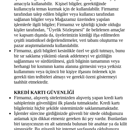
amacıyla kullanabilir. Kişisel bilgiler, gerektiğinde
kullanıcıyla temas kurmak için de kullanılabilir. Firmamız
tarafından talep edilen bilgiler veya kullanıcı tarafından
sağlanan bilgiler veya Mağazamız üzerinden yapılan
işlemlerle ilgili bilgiler; Firmamız ve işbirliği içinde olduğu
kişiler tarafından, "Üyelik Sözleşmesi" ile belirlenen amaçlar
ve kapsam dışında da, üyelerimizin kimliği ifşa edilmeden
çeşitli istatistiksel değerlendirmeler, veri tabanı oluşturma ve
pazar araştırmalarında kullanılabilir.
Firmamız, gizli bilgileri kesinlikle özel ve gizli tutmayı, bunu
bir sır saklama yükümü olarak addetmeyi ve gizliliğin
sağlanması ve sürdürülmesi, gizli bilginin tamamının veya
herhangi bir kısmının kamu alanına girmesini veya yetkisiz
kullanımını veya üçüncü bir kişiye ifşasını önlemek için
gerekli tüm tedbirleri almayı ve gerekli özeni göstermeyi
taahhüt etmektedir.
KREDİ KARTI GÜVENLİĞİ
Firmamız, alışveriş sitelerimizden alışveriş yapan kredi kartı
sahiplerinin güvenliğini ilk planda tutmaktadır. Kredi kartı
bilgileriniz hiçbir şekilde sistemimizde saklanmamaktadır.
İşlemler sürecine girdiğinizde güvenli bir sitede olduğunuzu
anlamak için dikkat etmeniz gereken iki şey vardır. Bunlardan
biri tarayıcınızın en alt satırında bulunan bir anahtar ya da kilit
simgesidir. Bu güvenli bir internet sayfasında olduğunuzu