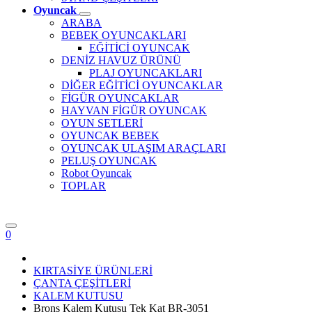
Oyuncak
ARABA
BEBEK OYUNCAKLARI
EĞİTİCİ OYUNCAK
DENİZ HAVUZ ÜRÜNÜ
PLAJ OYUNCAKLARI
DİĞER EĞİTİCİ OYUNCAKLAR
FİGÜR OYUNCAKLAR
HAYVAN FİGÜR OYUNCAK
OYUN SETLERİ
OYUNCAK BEBEK
OYUNCAK ULAŞIM ARAÇLARI
PELUŞ OYUNCAK
Robot Oyuncak
TOPLAR
0
KIRTASİYE ÜRÜNLERİ
ÇANTA ÇEŞİTLERİ
KALEM KUTUSU
Brons Kalem Kutusu Tek Kat BR-3051