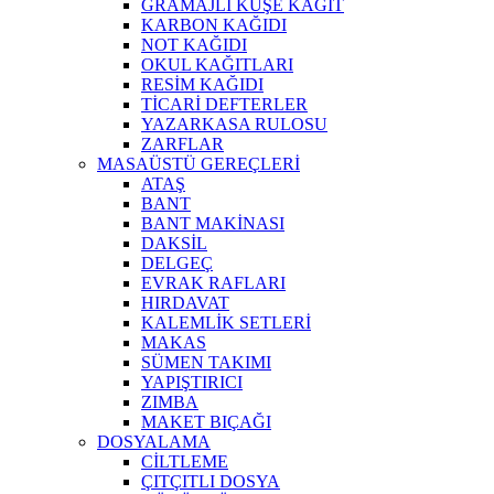
GRAMAJLI KUŞE KAĞIT
KARBON KAĞIDI
NOT KAĞIDI
OKUL KAĞITLARI
RESİM KAĞIDI
TİCARİ DEFTERLER
YAZARKASA RULOSU
ZARFLAR
MASAÜSTÜ GEREÇLERİ
ATAŞ
BANT
BANT MAKİNASI
DAKSİL
DELGEÇ
EVRAK RAFLARI
HIRDAVAT
KALEMLİK SETLERİ
MAKAS
SÜMEN TAKIMI
YAPIŞTIRICI
ZIMBA
MAKET BIÇAĞI
DOSYALAMA
CİLTLEME
ÇITÇITLI DOSYA