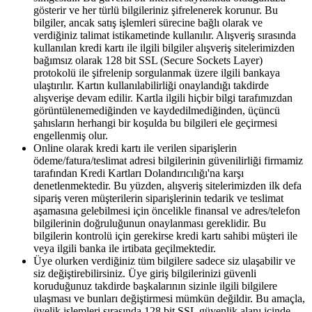
gösterir ve her türlü bilgileriniz şifrelenerek korunur. Bu
bilgiler, ancak satış işlemleri sürecine bağlı olarak ve
verdiğiniz talimat istikametinde kullanılır. Alışveriş sırasında
kullanılan kredi kartı ile ilgili bilgiler alışveriş sitelerimizden
bağımsız olarak 128 bit SSL (Secure Sockets Layer)
protokolü ile şifrelenip sorgulanmak üzere ilgili bankaya
ulaştırılır. Kartın kullanılabilirliği onaylandığı takdirde
alışverişe devam edilir. Kartla ilgili hiçbir bilgi tarafımızdan
görüntülenemediğinden ve kaydedilmediğinden, üçüncü
şahısların herhangi bir koşulda bu bilgileri ele geçirmesi
engellenmiş olur.
Online olarak kredi kartı ile verilen siparişlerin
ödeme/fatura/teslimat adresi bilgilerinin güvenilirliği firmamiz
tarafından Kredi Kartları Dolandırıcılığı'na karşı
denetlenmektedir. Bu yüzden, alışveriş sitelerimizden ilk defa
sipariş veren müşterilerin siparişlerinin tedarik ve teslimat
aşamasına gelebilmesi için öncelikle finansal ve adres/telefon
bilgilerinin doğruluğunun onaylanması gereklidir. Bu
bilgilerin kontrolü için gerekirse kredi kartı sahibi müşteri ile
veya ilgili banka ile irtibata geçilmektedir.
Üye olurken verdiğiniz tüm bilgilere sadece siz ulaşabilir ve
siz değiştirebilirsiniz. Üye giriş bilgilerinizi güvenli
koruduğunuz takdirde başkalarının sizinle ilgili bilgilere
ulaşması ve bunları değiştirmesi mümkün değildir. Bu amaçla,
üyelik işlemleri sırasında 128 bit SSL güvenlik alanı içinde