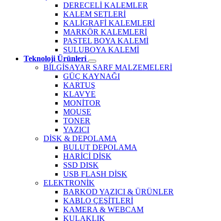
DERECELİ KALEMLER
KALEM SETLERİ
KALİGRAFİ KALEMLERİ
MARKÖR KALEMLERİ
PASTEL BOYA KALEMİ
SULUBOYA KALEMİ
Teknoloji Ürünleri
BİLGİSAYAR SARF MALZEMELERİ
GÜÇ KAYNAĞI
KARTUŞ
KLAVYE
MONİTOR
MOUSE
TONER
YAZICI
DİSK & DEPOLAMA
BULUT DEPOLAMA
HARİCİ DİSK
SSD DISK
USB FLASH DİSK
ELEKTRONİK
BARKOD YAZICI & ÜRÜNLER
KABLO ÇEŞİTLERİ
KAMERA & WEBCAM
KULAKLIK