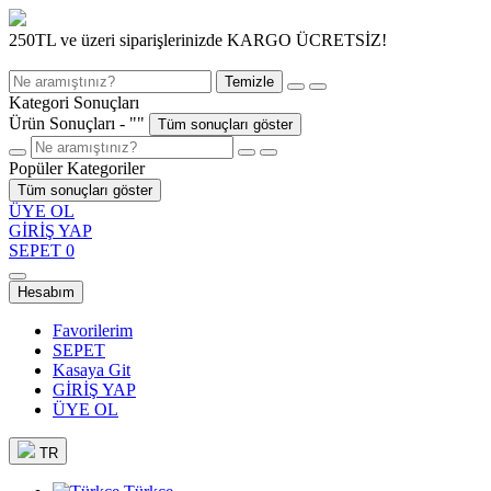
250TL ve üzeri siparişlerinizde KARGO ÜCRETSİZ!
Temizle
Kategori Sonuçları
Ürün Sonuçları - "
"
Tüm sonuçları göster
Popüler Kategoriler
Tüm sonuçları göster
ÜYE OL
GİRİŞ YAP
SEPET
0
Hesabım
Favorilerim
SEPET
Kasaya Git
GİRİŞ YAP
ÜYE OL
TR