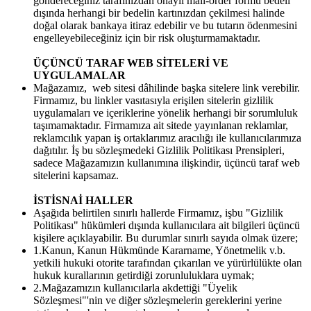
göndereceğiniz tarafınızdan onaylı mail-order formu bedeli
dışında herhangi bir bedelin kartınızdan çekilmesi halinde
doğal olarak bankaya itiraz edebilir ve bu tutarın ödenmesini
engelleyebileceğiniz için bir risk oluşturmamaktadır.
ÜÇÜNCÜ TARAF WEB SİTELERİ VE
UYGULAMALAR
Mağazamız, web sitesi dâhilinde başka sitelere link verebilir.
Firmamız, bu linkler vasıtasıyla erişilen sitelerin gizlilik
uygulamaları ve içeriklerine yönelik herhangi bir sorumluluk
taşımamaktadır. Firmamıza ait sitede yayınlanan reklamlar,
reklamcılık yapan iş ortaklarımız aracılığı ile kullanıcılarımıza
dağıtılır. İş bu sözleşmedeki Gizlilik Politikası Prensipleri,
sadece Mağazamızın kullanımına ilişkindir, üçüncü taraf web
sitelerini kapsamaz.
İSTİSNAİ HALLER
Aşağıda belirtilen sınırlı hallerde Firmamız, işbu "Gizlilik
Politikası" hükümleri dışında kullanıcılara ait bilgileri üçüncü
kişilere açıklayabilir. Bu durumlar sınırlı sayıda olmak üzere;
1.Kanun, Kanun Hükmünde Kararname, Yönetmelik v.b.
yetkili hukuki otorite tarafından çıkarılan ve yürürlülükte olan
hukuk kurallarının getirdiği zorunluluklara uymak;
2.Mağazamızın kullanıcılarla akdettiği "Üyelik
Sözleşmesi"'nin ve diğer sözleşmelerin gereklerini yerine