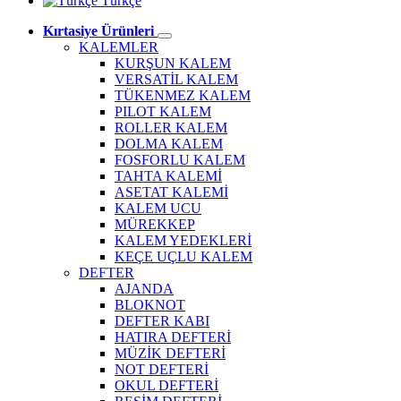
Türkçe
Kırtasiye Ürünleri
KALEMLER
KURŞUN KALEM
VERSATİL KALEM
TÜKENMEZ KALEM
PILOT KALEM
ROLLER KALEM
DOLMA KALEM
FOSFORLU KALEM
TAHTA KALEMİ
ASETAT KALEMİ
KALEM UCU
MÜREKKEP
KALEM YEDEKLERİ
KEÇE UÇLU KALEM
DEFTER
AJANDA
BLOKNOT
DEFTER KABI
HATIRA DEFTERİ
MÜZİK DEFTERİ
NOT DEFTERİ
OKUL DEFTERİ