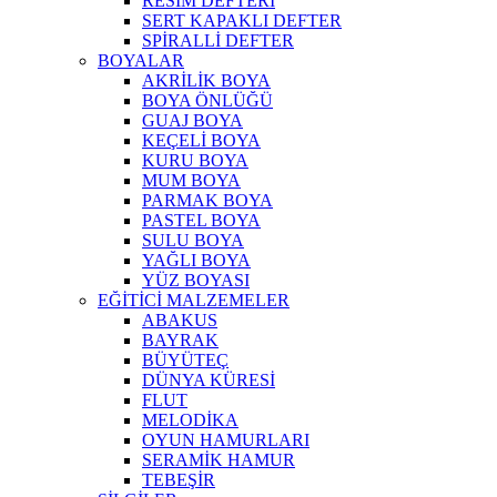
RESİM DEFTERİ
SERT KAPAKLI DEFTER
SPİRALLİ DEFTER
BOYALAR
AKRİLİK BOYA
BOYA ÖNLÜĞÜ
GUAJ BOYA
KEÇELİ BOYA
KURU BOYA
MUM BOYA
PARMAK BOYA
PASTEL BOYA
SULU BOYA
YAĞLI BOYA
YÜZ BOYASI
EĞİTİCİ MALZEMELER
ABAKUS
BAYRAK
BÜYÜTEÇ
DÜNYA KÜRESİ
FLUT
MELODİKA
OYUN HAMURLARI
SERAMİK HAMUR
TEBEŞİR