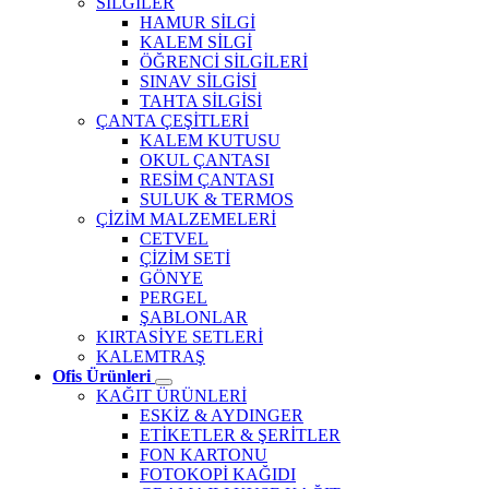
SİLGİLER
HAMUR SİLGİ
KALEM SİLGİ
ÖĞRENCİ SİLGİLERİ
SINAV SİLGİSİ
TAHTA SİLGİSİ
ÇANTA ÇEŞİTLERİ
KALEM KUTUSU
OKUL ÇANTASI
RESİM ÇANTASI
SULUK & TERMOS
ÇİZİM MALZEMELERİ
CETVEL
ÇİZİM SETİ
GÖNYE
PERGEL
ŞABLONLAR
KIRTASİYE SETLERİ
KALEMTRAŞ
Ofis Ürünleri
KAĞIT ÜRÜNLERİ
ESKİZ & AYDINGER
ETİKETLER & ŞERİTLER
FON KARTONU
FOTOKOPİ KAĞIDI