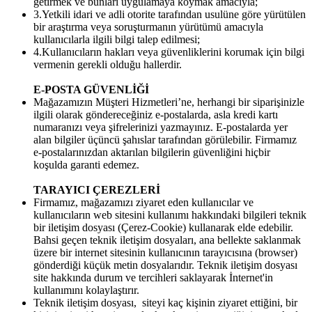
getirmek ve bunları uygulamaya koymak amacıyla;
3.Yetkili idari ve adli otorite tarafından usulüne göre yürütülen
bir araştırma veya soruşturmanın yürütümü amacıyla
kullanıcılarla ilgili bilgi talep edilmesi;
4.Kullanıcıların hakları veya güvenliklerini korumak için bilgi
vermenin gerekli olduğu hallerdir.
E-POSTA GÜVENLİĞİ
Mağazamızın Müşteri Hizmetleri’ne, herhangi bir siparişinizle
ilgili olarak göndereceğiniz e-postalarda, asla kredi kartı
numaranızı veya şifrelerinizi yazmayınız. E-postalarda yer
alan bilgiler üçüncü şahıslar tarafından görülebilir. Firmamız
e-postalarınızdan aktarılan bilgilerin güvenliğini hiçbir
koşulda garanti edemez.
TARAYICI ÇEREZLERİ
Firmamız, mağazamızı ziyaret eden kullanıcılar ve
kullanıcıların web sitesini kullanımı hakkındaki bilgileri teknik
bir iletişim dosyası (Çerez-Cookie) kullanarak elde edebilir.
Bahsi geçen teknik iletişim dosyaları, ana bellekte saklanmak
üzere bir internet sitesinin kullanıcının tarayıcısına (browser)
gönderdiği küçük metin dosyalarıdır. Teknik iletişim dosyası
site hakkında durum ve tercihleri saklayarak İnternet'in
kullanımını kolaylaştırır.
Teknik iletişim dosyası, siteyi kaç kişinin ziyaret ettiğini, bir