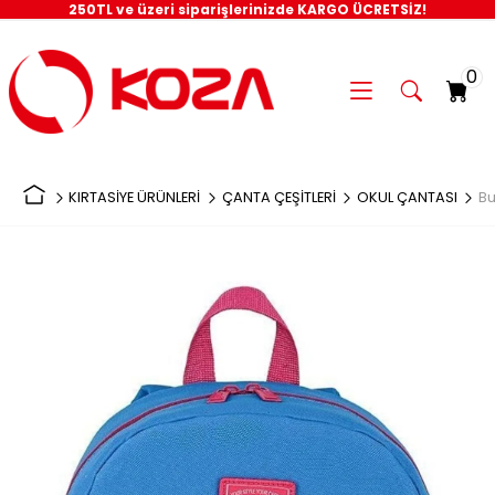
250TL ve üzeri siparişlerinizde KARGO ÜCRETSİZ!
0
KIRTASİYE ÜRÜNLERİ
ÇANTA ÇEŞİTLERİ
OKUL ÇANTASI
Bu