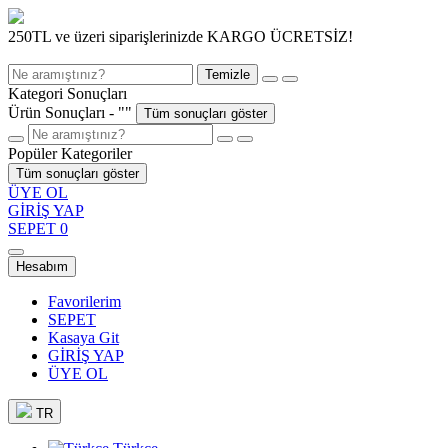
250TL ve üzeri siparişlerinizde KARGO ÜCRETSİZ!
Temizle
Kategori Sonuçları
Ürün Sonuçları - "
"
Tüm sonuçları göster
Popüler Kategoriler
Tüm sonuçları göster
ÜYE OL
GİRİŞ YAP
SEPET
0
Hesabım
Favorilerim
SEPET
Kasaya Git
GİRİŞ YAP
ÜYE OL
TR