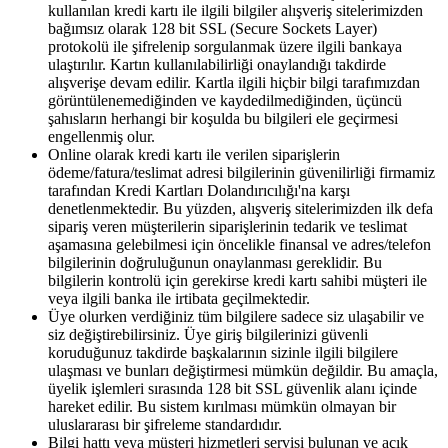
kullanılan kredi kartı ile ilgili bilgiler alışveriş sitelerimizden
bağımsız olarak 128 bit SSL (Secure Sockets Layer)
protokolü ile şifrelenip sorgulanmak üzere ilgili bankaya
ulaştırılır. Kartın kullanılabilirliği onaylandığı takdirde
alışverişe devam edilir. Kartla ilgili hiçbir bilgi tarafımızdan
görüntülenemediğinden ve kaydedilmediğinden, üçüncü
şahısların herhangi bir koşulda bu bilgileri ele geçirmesi
engellenmiş olur.
Online olarak kredi kartı ile verilen siparişlerin
ödeme/fatura/teslimat adresi bilgilerinin güvenilirliği firmamiz
tarafından Kredi Kartları Dolandırıcılığı'na karşı
denetlenmektedir. Bu yüzden, alışveriş sitelerimizden ilk defa
sipariş veren müşterilerin siparişlerinin tedarik ve teslimat
aşamasına gelebilmesi için öncelikle finansal ve adres/telefon
bilgilerinin doğruluğunun onaylanması gereklidir. Bu
bilgilerin kontrolü için gerekirse kredi kartı sahibi müşteri ile
veya ilgili banka ile irtibata geçilmektedir.
Üye olurken verdiğiniz tüm bilgilere sadece siz ulaşabilir ve
siz değiştirebilirsiniz. Üye giriş bilgilerinizi güvenli
koruduğunuz takdirde başkalarının sizinle ilgili bilgilere
ulaşması ve bunları değiştirmesi mümkün değildir. Bu amaçla,
üyelik işlemleri sırasında 128 bit SSL güvenlik alanı içinde
hareket edilir. Bu sistem kırılması mümkün olmayan bir
uluslararası bir şifreleme standardıdır.
Bilgi hattı veya müşteri hizmetleri servisi bulunan ve açık