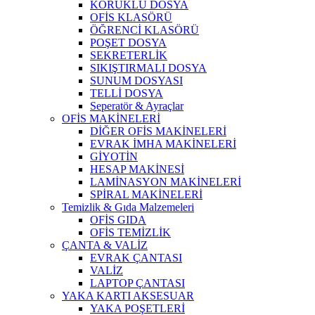
KÖRÜKLÜ DOSYA
OFİS KLASÖRÜ
ÖĞRENCİ KLASÖRÜ
POŞET DOSYA
SEKRETERLİK
SIKIŞTIRMALI DOSYA
SUNUM DOSYASI
TELLİ DOSYA
Seperatör & Ayraçlar
OFİS MAKİNELERİ
DİĞER OFİS MAKİNELERİ
EVRAK İMHA MAKİNELERİ
GİYOTİN
HESAP MAKİNESİ
LAMİNASYON MAKİNELERİ
SPİRAL MAKİNELERİ
Temizlik & Gıda Malzemeleri
OFİS GIDA
OFİS TEMİZLİK
ÇANTA & VALİZ
EVRAK ÇANTASI
VALİZ
LAPTOP ÇANTASI
YAKA KARTI AKSESUAR
YAKA POŞETLERİ