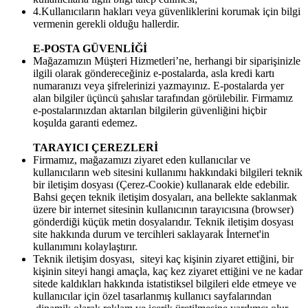
4.Kullanıcıların hakları veya güvenliklerini korumak için bilgi
vermenin gerekli olduğu hallerdir.
E-POSTA GÜVENLİĞİ
Mağazamızın Müşteri Hizmetleri’ne, herhangi bir siparişinizle
ilgili olarak göndereceğiniz e-postalarda, asla kredi kartı
numaranızı veya şifrelerinizi yazmayınız. E-postalarda yer
alan bilgiler üçüncü şahıslar tarafından görülebilir. Firmamız
e-postalarınızdan aktarılan bilgilerin güvenliğini hiçbir
koşulda garanti edemez.
TARAYICI ÇEREZLERİ
Firmamız, mağazamızı ziyaret eden kullanıcılar ve
kullanıcıların web sitesini kullanımı hakkındaki bilgileri teknik
bir iletişim dosyası (Çerez-Cookie) kullanarak elde edebilir.
Bahsi geçen teknik iletişim dosyaları, ana bellekte saklanmak
üzere bir internet sitesinin kullanıcının tarayıcısına (browser)
gönderdiği küçük metin dosyalarıdır. Teknik iletişim dosyası
site hakkında durum ve tercihleri saklayarak İnternet'in
kullanımını kolaylaştırır.
Teknik iletişim dosyası, siteyi kaç kişinin ziyaret ettiğini, bir
kişinin siteyi hangi amaçla, kaç kez ziyaret ettiğini ve ne kadar
sitede kaldıkları hakkında istatistiksel bilgileri elde etmeye ve
kullanıcılar için özel tasarlanmış kullanıcı sayfalarından