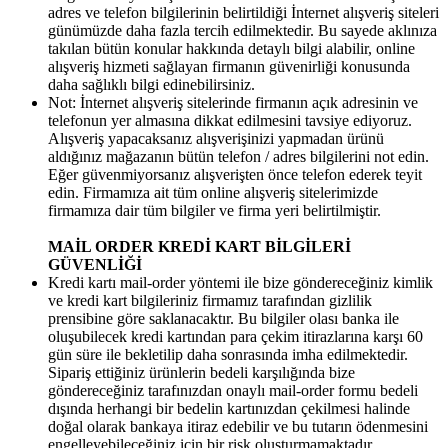
adres ve telefon bilgilerinin belirtildiği İnternet alışveriş siteleri
günümüzde daha fazla tercih edilmektedir. Bu sayede aklınıza
takılan bütün konular hakkında detaylı bilgi alabilir, online
alışveriş hizmeti sağlayan firmanın güvenirliği konusunda
daha sağlıklı bilgi edinebilirsiniz.
Not: İnternet alışveriş sitelerinde firmanın açık adresinin ve
telefonun yer almasına dikkat edilmesini tavsiye ediyoruz.
Alışveriş yapacaksanız alışverişinizi yapmadan ürünü
aldığınız mağazanın bütün telefon / adres bilgilerini not edin.
Eğer güvenmiyorsanız alışverişten önce telefon ederek teyit
edin. Firmamıza ait tüm online alışveriş sitelerimizde
firmamıza dair tüm bilgiler ve firma yeri belirtilmiştir.
MAİL ORDER KREDİ KART BİLGİLERİ
GÜVENLİĞİ
Kredi kartı mail-order yöntemi ile bize göndereceğiniz kimlik
ve kredi kart bilgileriniz firmamız tarafından gizlilik
prensibine göre saklanacaktır. Bu bilgiler olası banka ile
oluşubilecek kredi kartından para çekim itirazlarına karşı 60
gün süre ile bekletilip daha sonrasında imha edilmektedir.
Sipariş ettiğiniz ürünlerin bedeli karşılığında bize
göndereceğiniz tarafınızdan onaylı mail-order formu bedeli
dışında herhangi bir bedelin kartınızdan çekilmesi halinde
doğal olarak bankaya itiraz edebilir ve bu tutarın ödenmesini
engelleyebileceğiniz için bir risk oluşturmamaktadır.