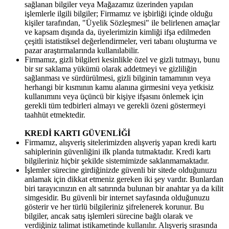
sağlanan bilgiler veya Mağazamız üzerinden yapılan
işlemlerle ilgili bilgiler; Firmamız ve işbirliği içinde olduğu
kişiler tarafından, "Üyelik Sözleşmesi" ile belirlenen amaçlar
ve kapsam dışında da, üyelerimizin kimliği ifşa edilmeden
çeşitli istatistiksel değerlendirmeler, veri tabanı oluşturma ve
pazar araştırmalarında kullanılabilir.
Firmamız, gizli bilgileri kesinlikle özel ve gizli tutmayı, bunu
bir sır saklama yükümü olarak addetmeyi ve gizliliğin
sağlanması ve sürdürülmesi, gizli bilginin tamamının veya
herhangi bir kısmının kamu alanına girmesini veya yetkisiz
kullanımını veya üçüncü bir kişiye ifşasını önlemek için
gerekli tüm tedbirleri almayı ve gerekli özeni göstermeyi
taahhüt etmektedir.
KREDİ KARTI GÜVENLİĞİ
Firmamız, alışveriş sitelerimizden alışveriş yapan kredi kartı
sahiplerinin güvenliğini ilk planda tutmaktadır. Kredi kartı
bilgileriniz hiçbir şekilde sistemimizde saklanmamaktadır.
İşlemler sürecine girdiğinizde güvenli bir sitede olduğunuzu
anlamak için dikkat etmeniz gereken iki şey vardır. Bunlardan
biri tarayıcınızın en alt satırında bulunan bir anahtar ya da kilit
simgesidir. Bu güvenli bir internet sayfasında olduğunuzu
gösterir ve her türlü bilgileriniz şifrelenerek korunur. Bu
bilgiler, ancak satış işlemleri sürecine bağlı olarak ve
verdiğiniz talimat istikametinde kullanılır. Alışveriş sırasında