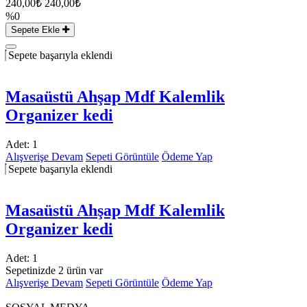
240,00₺
240,00₺
%0
Sepete Ekle
Sepete başarıyla eklendi
Masaüstü Ahşap Mdf Kalemlik
Organizer kedi
Adet:
1
Alışverişe Devam
Sepeti Görüntüle
Ödeme Yap
Sepete başarıyla eklendi
Masaüstü Ahşap Mdf Kalemlik
Organizer kedi
Adet:
1
Sepetinizde 2 ürün var
Alışverişe Devam
Sepeti Görüntüle
Ödeme Yap