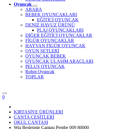
Oyuncak
ARABA
BEBEK OYUNCAKLARI
EĞİTİCİ OYUNCAK
DENİZ HAVUZ ÜRÜNÜ
PLAJ OYUNCAKLARI
DİĞER EĞİTİCİ OYUNCAKLAR
FİGÜR OYUNCAKLAR
HAYVAN FİGÜR OYUNCAK
OYUN SETLERİ
OYUNCAK BEBEK
OYUNCAK ULAŞIM ARAÇLARI
PELUŞ OYUNCAK
Robot Oyuncak
TOPLAR
0
KIRTASİYE ÜRÜNLERİ
ÇANTA ÇEŞİTLERİ
OKUL ÇANTASI
Wia Beslenme Çantası Pembe 009 80000