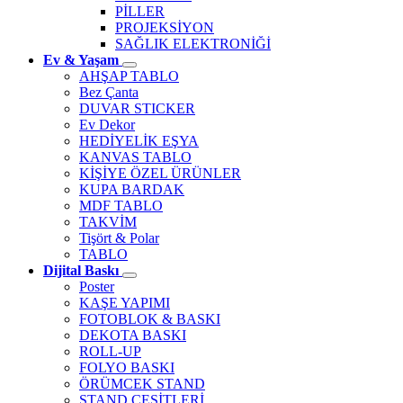
PİLLER
PROJEKSİYON
SAĞLIK ELEKTRONİĞİ
Ev & Yaşam
AHŞAP TABLO
Bez Çanta
DUVAR STICKER
Ev Dekor
HEDİYELİK EŞYA
KANVAS TABLO
KİŞİYE ÖZEL ÜRÜNLER
KUPA BARDAK
MDF TABLO
TAKVİM
Tişört & Polar
TABLO
Dijital Baskı
Poster
KAŞE YAPIMI
FOTOBLOK & BASKI
DEKOTA BASKI
ROLL-UP
FOLYO BASKI
ÖRÜMCEK STAND
STAND ÇEŞİTLERİ