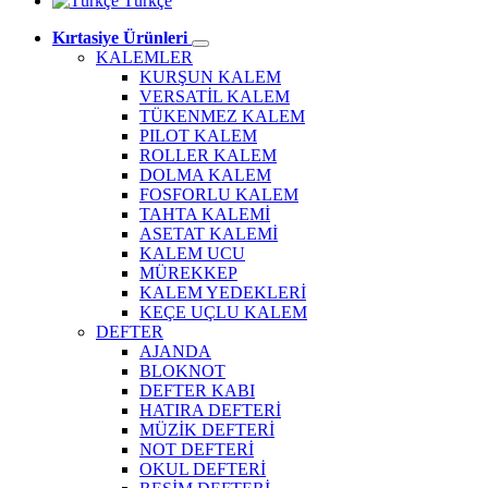
Türkçe
Kırtasiye Ürünleri
KALEMLER
KURŞUN KALEM
VERSATİL KALEM
TÜKENMEZ KALEM
PILOT KALEM
ROLLER KALEM
DOLMA KALEM
FOSFORLU KALEM
TAHTA KALEMİ
ASETAT KALEMİ
KALEM UCU
MÜREKKEP
KALEM YEDEKLERİ
KEÇE UÇLU KALEM
DEFTER
AJANDA
BLOKNOT
DEFTER KABI
HATIRA DEFTERİ
MÜZİK DEFTERİ
NOT DEFTERİ
OKUL DEFTERİ