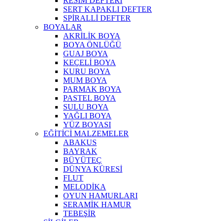
RESİM DEFTERİ
SERT KAPAKLI DEFTER
SPİRALLİ DEFTER
BOYALAR
AKRİLİK BOYA
BOYA ÖNLÜĞÜ
GUAJ BOYA
KEÇELİ BOYA
KURU BOYA
MUM BOYA
PARMAK BOYA
PASTEL BOYA
SULU BOYA
YAĞLI BOYA
YÜZ BOYASI
EĞİTİCİ MALZEMELER
ABAKUS
BAYRAK
BÜYÜTEÇ
DÜNYA KÜRESİ
FLUT
MELODİKA
OYUN HAMURLARI
SERAMİK HAMUR
TEBEŞİR