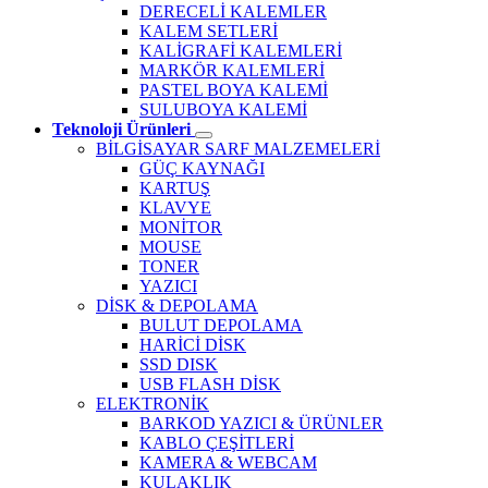
DERECELİ KALEMLER
KALEM SETLERİ
KALİGRAFİ KALEMLERİ
MARKÖR KALEMLERİ
PASTEL BOYA KALEMİ
SULUBOYA KALEMİ
Teknoloji Ürünleri
BİLGİSAYAR SARF MALZEMELERİ
GÜÇ KAYNAĞI
KARTUŞ
KLAVYE
MONİTOR
MOUSE
TONER
YAZICI
DİSK & DEPOLAMA
BULUT DEPOLAMA
HARİCİ DİSK
SSD DISK
USB FLASH DİSK
ELEKTRONİK
BARKOD YAZICI & ÜRÜNLER
KABLO ÇEŞİTLERİ
KAMERA & WEBCAM
KULAKLIK