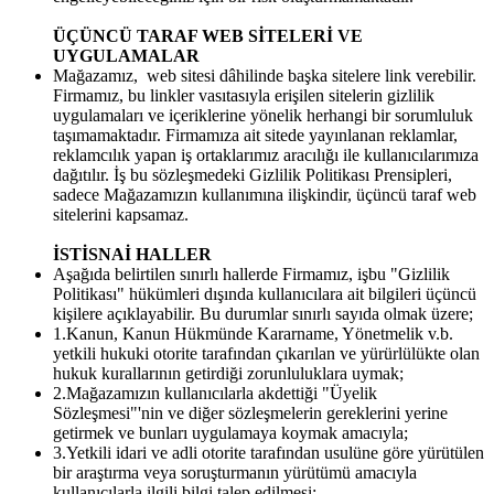
ÜÇÜNCÜ TARAF WEB SİTELERİ VE
UYGULAMALAR
Mağazamız, web sitesi dâhilinde başka sitelere link verebilir.
Firmamız, bu linkler vasıtasıyla erişilen sitelerin gizlilik
uygulamaları ve içeriklerine yönelik herhangi bir sorumluluk
taşımamaktadır. Firmamıza ait sitede yayınlanan reklamlar,
reklamcılık yapan iş ortaklarımız aracılığı ile kullanıcılarımıza
dağıtılır. İş bu sözleşmedeki Gizlilik Politikası Prensipleri,
sadece Mağazamızın kullanımına ilişkindir, üçüncü taraf web
sitelerini kapsamaz.
İSTİSNAİ HALLER
Aşağıda belirtilen sınırlı hallerde Firmamız, işbu "Gizlilik
Politikası" hükümleri dışında kullanıcılara ait bilgileri üçüncü
kişilere açıklayabilir. Bu durumlar sınırlı sayıda olmak üzere;
1.Kanun, Kanun Hükmünde Kararname, Yönetmelik v.b.
yetkili hukuki otorite tarafından çıkarılan ve yürürlülükte olan
hukuk kurallarının getirdiği zorunluluklara uymak;
2.Mağazamızın kullanıcılarla akdettiği "Üyelik
Sözleşmesi"'nin ve diğer sözleşmelerin gereklerini yerine
getirmek ve bunları uygulamaya koymak amacıyla;
3.Yetkili idari ve adli otorite tarafından usulüne göre yürütülen
bir araştırma veya soruşturmanın yürütümü amacıyla
kullanıcılarla ilgili bilgi talep edilmesi;