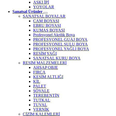
ASKI İPİ
YOYOLAR
Sanatsal Ürünler
SANATSAL BOYALAR
CAM BOYASI
EBRU BOYASI
KUMAŞ BOYASI
Profesyonel Akrilik Boya
PROFESYONEL GUAJ BOYA
PROFESYONEL SULU BOYA
PROFESYONEL YAĞLI BOYA
RESİM YAĞI
SANATSAL KURU BOYA
RESİM MALZEMELERİ
AHŞAP OBJE
FIRÇA
KESİM ALTLIĞI
KİL
PALET
ŞÖVALE
TEREBENTİN
TUTKAL
TUVAL
VERNİK
ÇİZİM KALEMLERİ