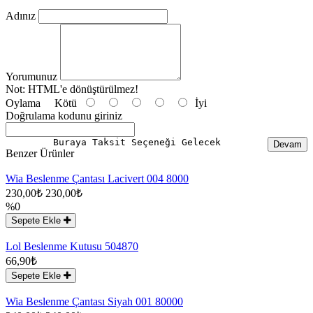
Adınız
Yorumunuz
Not:
HTML'e dönüştürülmez!
Oylama
Kötü
İyi
Doğrulama kodunu giriniz
Buraya Taksit Seçeneği Gelecek
Devam
Benzer Ürünler
Wia Beslenme Çantası Lacivert 004 8000
230,00₺
230,00₺
%0
Sepete Ekle
Lol Beslenme Kutusu 504870
66,90₺
Sepete Ekle
Wia Beslenme Çantası Siyah 001 80000