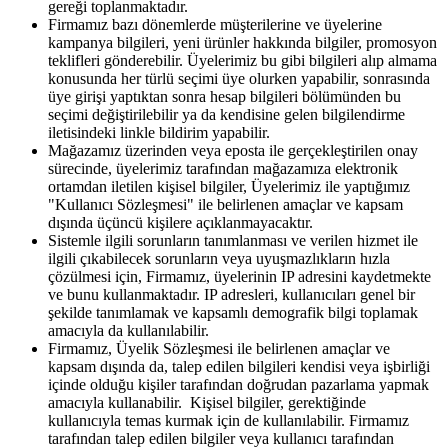
gereği toplanmaktadır.
Firmamız bazı dönemlerde müşterilerine ve üyelerine
kampanya bilgileri, yeni ürünler hakkında bilgiler, promosyon
teklifleri gönderebilir. Üyelerimiz bu gibi bilgileri alıp almama
konusunda her türlü seçimi üye olurken yapabilir, sonrasında
üye girişi yaptıktan sonra hesap bilgileri bölümünden bu
seçimi değiştirilebilir ya da kendisine gelen bilgilendirme
iletisindeki linkle bildirim yapabilir.
Mağazamız üzerinden veya eposta ile gerçekleştirilen onay
sürecinde, üyelerimiz tarafından mağazamıza elektronik
ortamdan iletilen kişisel bilgiler, Üyelerimiz ile yaptığımız
"Kullanıcı Sözleşmesi" ile belirlenen amaçlar ve kapsam
dışında üçüncü kişilere açıklanmayacaktır.
Sistemle ilgili sorunların tanımlanması ve verilen hizmet ile
ilgili çıkabilecek sorunların veya uyuşmazlıkların hızla
çözülmesi için, Firmamız, üyelerinin IP adresini kaydetmekte
ve bunu kullanmaktadır. IP adresleri, kullanıcıları genel bir
şekilde tanımlamak ve kapsamlı demografik bilgi toplamak
amacıyla da kullanılabilir.
Firmamız, Üyelik Sözleşmesi ile belirlenen amaçlar ve
kapsam dışında da, talep edilen bilgileri kendisi veya işbirliği
içinde olduğu kişiler tarafından doğrudan pazarlama yapmak
amacıyla kullanabilir. Kişisel bilgiler, gerektiğinde
kullanıcıyla temas kurmak için de kullanılabilir. Firmamız
tarafından talep edilen bilgiler veya kullanıcı tarafından