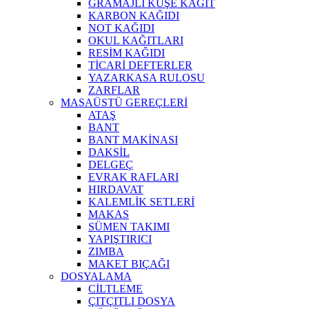
GRAMAJLI KUŞE KAĞIT
KARBON KAĞIDI
NOT KAĞIDI
OKUL KAĞITLARI
RESİM KAĞIDI
TİCARİ DEFTERLER
YAZARKASA RULOSU
ZARFLAR
MASAÜSTÜ GEREÇLERİ
ATAŞ
BANT
BANT MAKİNASI
DAKSİL
DELGEÇ
EVRAK RAFLARI
HIRDAVAT
KALEMLİK SETLERİ
MAKAS
SÜMEN TAKIMI
YAPIŞTIRICI
ZIMBA
MAKET BIÇAĞI
DOSYALAMA
CİLTLEME
ÇITÇITLI DOSYA