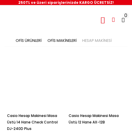
250TL ve üzeri siparişlerinizde KARGO ÜCRETSİZ!
0
OFİS ÜRÜNLERİ
OFİS MAKİNELERİ
HESAP MAKİNESİ
Casio Hesap Makinesi Masa
Casio Hesap Makinesi Masa
Üstü 14 Hane Check Control
Üstü 12 Hane AX-12B
DJ-240D Plus