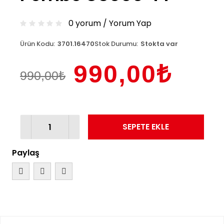
0 yorum
/
Yorum Yap
Ürün Kodu:
3701.16470
Stok Durumu:
Stokta var
990,00₺
990,00₺
SEPETE EKLE
Paylaş