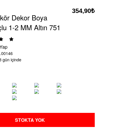
354,90₺
kör Dekor Boya
çlu 1-2 MM Altın 751
 Yap
.00146
3 gün içinde
STOKTA YOK