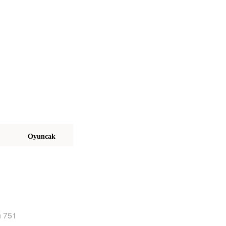
Oyuncak
n 751