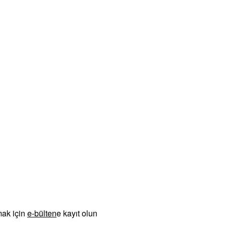
mak için
e-bülten
e kayıt olun