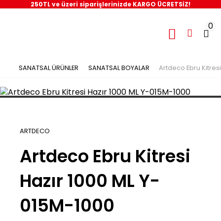
250TL ve üzeri siparişlerinizde KARGO ÜCRETSİZ!
0
SANATSAL ÜRÜNLER
SANATSAL BOYALAR
Artdeco Ebru Kitres
ARTDECO
Artdeco Ebru Kitresi
Hazır 1000 ML Y-
015M-1000