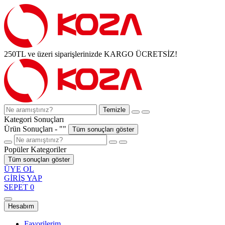
250TL ve üzeri siparişlerinizde KARGO ÜCRETSİZ!
Temizle
Kategori Sonuçları
Ürün Sonuçları - "
"
Tüm sonuçları göster
Popüler Kategoriler
Tüm sonuçları göster
ÜYE OL
GİRİŞ YAP
SEPET
0
Hesabım
Favorilerim