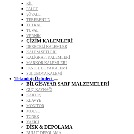
KİL
PALET
ŞÖVALE
TEREBENTİN
TUTKAL
TUVAL
VERNİK
ÇİZİM KALEMLERİ
DERECELİ KALEMLER
KALEM SETLERİ
KALİGRAFİ KALEMLERİ
MARKÖR KALEMLERİ
PASTEL BOYA KALEMİ
SULUBOYA KALEMİ
Teknoloji Ürünleri
BİLGİSAYAR SARF MALZEMELERİ
GÜÇ KAYNAĞI
KARTUŞ
KLAVYE
MONİTOR
MOUSE
TONER
YAZICI
DİSK & DEPOLAMA
BULUT DEPOLAMA