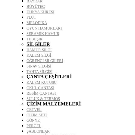
BAYRAK
BÜYÜTEÇ
DÜNYA KÜRESİ
FLUT
MELODİKA
OYUN HAMURLARI
SERAMİK HAMUR
TEBEŞİR
SİLGİLER
HAMUR SİLGİ
KALEM SİLGİ
ÖĞRENCİ SİLGİLERİ
SINAV SİLGİSİ
TAHTA SİLGİSİ
ÇANTA ÇEŞİTLERİ
KALEM KUTUSU
OKUL ÇANTASI
RESİM ÇANTASI
SULUK & TERMOS
ÇİZİM MALZEMELERİ
CETVEL
ÇİZİM SETİ
GÖNYE
PERGEL
ŞABLONLAR