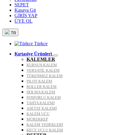
SEPET
Kasaya Git
GİRİŞ YAP
ÜYE OL
TR
Türkçe
Kırtasiye Ürünleri
KALEMLER
KURŞUN KALEM
VERSATİL KALEM
TÜKENMEZ KALEM
PILOT KALEM
ROLLER KALEM
DOLMA KALEM
FOSFORLU KALEM
TAHTA KALEMİ
ASETAT KALEMİ
KALEM UCU
MÜREKKEP
KALEM YEDEKLERİ
KEÇE UÇLU KALEM