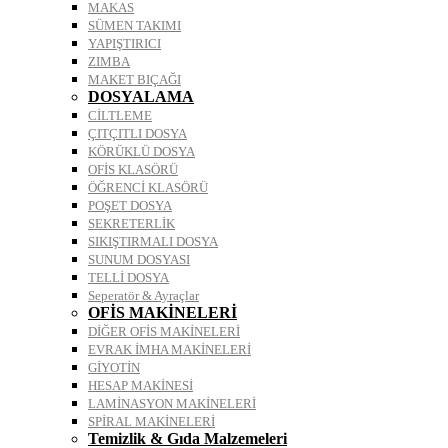
MAKAS
SÜMEN TAKIMI
YAPIŞTIRICI
ZIMBA
MAKET BIÇAĞI
DOSYALAMA
CİLTLEME
ÇITÇITLI DOSYA
KÖRÜKLÜ DOSYA
OFİS KLASÖRÜ
ÖĞRENCİ KLASÖRÜ
POŞET DOSYA
SEKRETERLİK
SIKIŞTIRMALI DOSYA
SUNUM DOSYASI
TELLİ DOSYA
Seperatör & Ayraçlar
OFİS MAKİNELERİ
DİĞER OFİS MAKİNELERİ
EVRAK İMHA MAKİNELERİ
GİYOTİN
HESAP MAKİNESİ
LAMİNASYON MAKİNELERİ
SPİRAL MAKİNELERİ
Temizlik & Gıda Malzemeleri