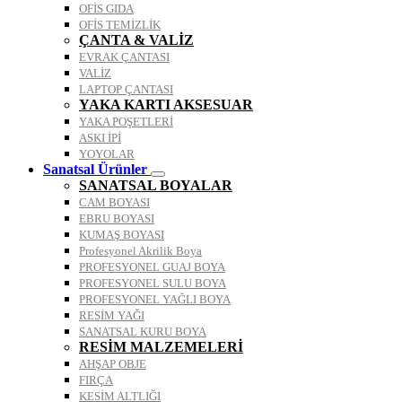
OFİS GIDA
OFİS TEMİZLİK
ÇANTA & VALİZ
EVRAK ÇANTASI
VALİZ
LAPTOP ÇANTASI
YAKA KARTI AKSESUAR
YAKA POŞETLERİ
ASKI İPİ
YOYOLAR
Sanatsal Ürünler
SANATSAL BOYALAR
CAM BOYASI
EBRU BOYASI
KUMAŞ BOYASI
Profesyonel Akrilik Boya
PROFESYONEL GUAJ BOYA
PROFESYONEL SULU BOYA
PROFESYONEL YAĞLI BOYA
RESİM YAĞI
SANATSAL KURU BOYA
RESİM MALZEMELERİ
AHŞAP OBJE
FIRÇA
KESİM ALTLIĞI