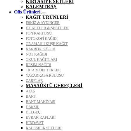
KIRTASİYE SETLERİ
KALEMTRAŞ
Ofis Ürünleri
KAĞIT ÜRÜNLERİ
ESKİZ & AYDINGER
ETİKETLER & ŞERİTLER
FON KARTONU
FOTOKOPİ KAĞIDI
GRAMAJLI KUŞE KAĞIT
KARBON KAĞIDI
NOT KAĞIDI
OKUL KAĞITLARI
RESİM KAĞIDI
TİCARİ DEFTERLER
YAZARKASA RULOSU
ZARFLAR
MASAÜSTÜ GEREÇLERİ
ATAŞ
BANT
BANT MAKİNASI
DAKSİL
DELGEÇ
EVRAK RAFLARI
HIRDAVAT
KALEMLİK SETLERİ