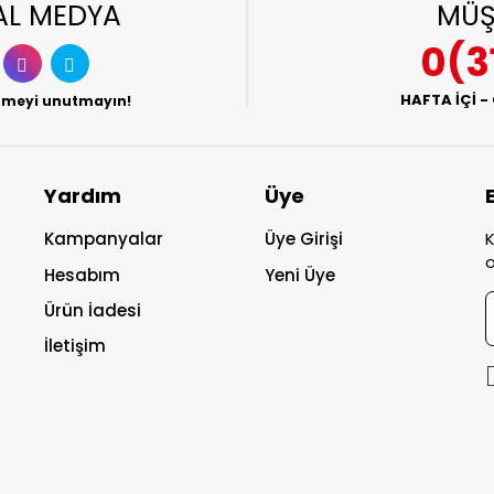
AL MEDYA
MÜŞ
0(3
HAFTA İÇİ -
etmeyi unutmayın!
Yardım
Üye
Kampanyalar
Üye Girişi
K
o
Hesabım
Yeni Üye
Ürün İadesi
İletişim