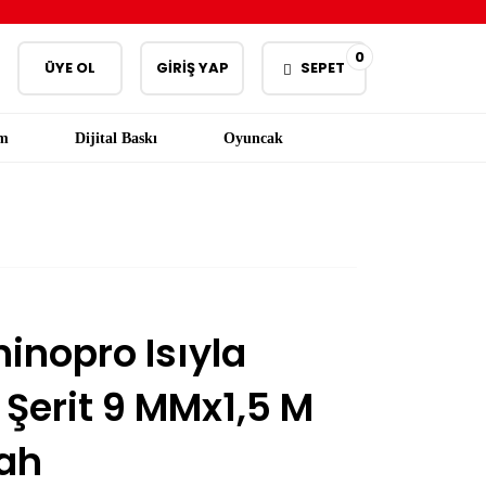
0
ÜYE OL
GİRİŞ YAP
SEPET
am
Dijital Baskı
Oyuncak
inopro Isıyla
Şerit 9 MMx1,5 M
yah