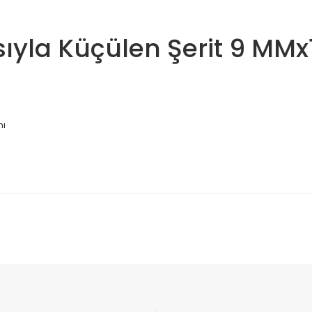
ıyla Küçülen Şerit 9 MMx1
nı