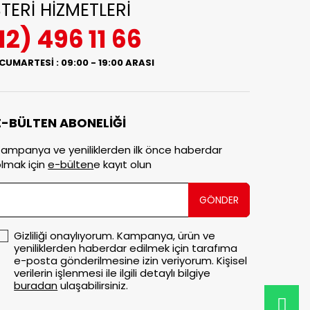
TERİ HİZMETLERİ
12) 496 11 66
 CUMARTESİ : 09:00 - 19:00 ARASI
E-BÜLTEN ABONELİĞİ
ampanya ve yeniliklerden ilk önce haberdar
lmak için
e-bülten
e kayıt olun
GÖNDER
Gizliliği onaylıyorum. Kampanya, ürün ve
yeniliklerden haberdar edilmek için tarafıma
e-posta gönderilmesine izin veriyorum. Kişisel
verilerin işlenmesi ile ilgili detaylı bilgiye
buradan
ulaşabilirsiniz.