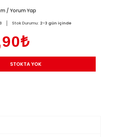
um
/
Yorum Yap
3
Stok Durumu:
2-3 gün içinde
,90₺
STOKTA YOK