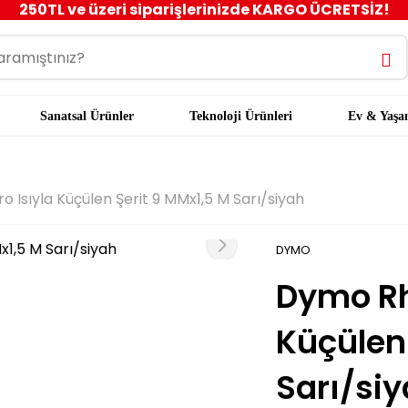
250TL ve üzeri siparişlerinizde KARGO ÜCRETSİZ!
Sanatsal Ürünler
Teknoloji Ürünleri
Ev & Yaş
 Isıyla Küçülen Şerit 9 MMx1,5 M Sarı/siyah
DYMO
Dymo Rh
Küçülen 
Sarı/si