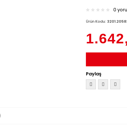
0 yor
Ürün Kodu:
3201.2058
1.642
Paylaş
)