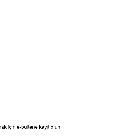
mak için
e-bülten
e kayıt olun