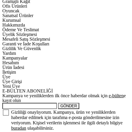
Gramajlı Kağıt
Ofis Ürünleri
Oyuncak
Sanatsal Ürünler
Kurumsal
Hakkımızda
Ödeme Ve Teslimat
Üyelik Sözleşmesi
Mesafeli Satış Sözleşmesi
Garanti ve İade Koşulları
Gizlilik Ve Güvenlik
Yardım
Kampanyalar
Hesabım
Ürün İadesi
İletişim
Üye
Üye Girişi
Yeni Üye
E-BÜLTEN ABONELİĞİ
Kampanya ve yeniliklerden ilk önce haberdar olmak için
e-bülten
e
kayıt olun
GÖNDER
Gizliliği onaylıyorum. Kampanya, ürün ve yeniliklerden
haberdar edilmek için tarafıma e-posta gönderilmesine izin
veriyorum. Kişisel verilerin işlenmesi ile ilgili detaylı bilgiye
buradan
ulaşabilirsiniz.