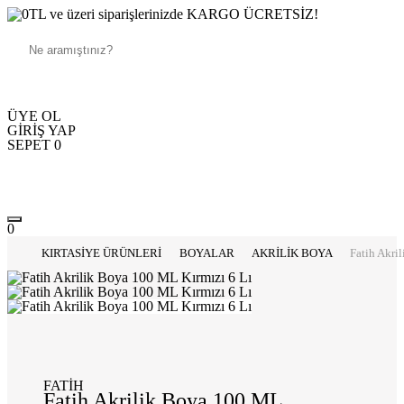
250TL ve üzeri siparişlerinizde KARGO ÜCRETSİZ!
ÜYE OL
GİRİŞ YAP
SEPET
0
0
KIRTASİYE ÜRÜNLERİ
BOYALAR
AKRİLİK BOYA
Fatih Akri
FATİH
Fatih Akrilik Boya 100 ML