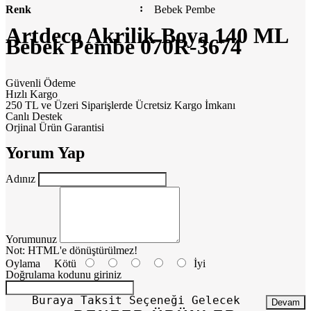
Renk
Bebek Pembe
Artdeco Akrilik Boya 140 ML
Bebek Pembe 070R-3674
Güvenli Ödeme
Hızlı Kargo
250 TL ve Üzeri Siparişlerde Ücretsiz Kargo İmkanı
Canlı Destek
Orjinal Ürün Garantisi
Yorum Yap
Adınız
Yorumunuz
Not:
HTML'e dönüştürülmez!
Oylama
Kötü
İyi
Doğrulama kodunu giriniz
Buraya Taksit Seçeneği Gelecek
Devam