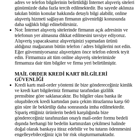
adres ve telefon bilgilerinin belirtildiği İnternet alışveriş siteleri
günümüzde daha fazla tercih edilmektedir. Bu sayede aklınıza
takılan bütün konular hakkında detaylı bilgi alabilir, online
alışveriş hizmeti sağlayan firmanın güvenirliği konusunda
daha sağlıklı bilgi edinebilirsiniz.
Not: İnternet alışveriş sitelerinde firmanın açık adresinin ve
telefonun yer almasına dikkat edilmesini tavsiye ediyoruz.
Alışveriş yapacaksanız alışverişinizi yapmadan ürünü
aldığınız mağazanın bütün telefon / adres bilgilerini not edin.
Eğer güvenmiyorsanız alışverişten önce telefon ederek teyit
edin. Firmamıza ait tüm online alışveriş sitelerimizde
firmamıza dair tüm bilgiler ve firma yeri belirtilmiştir.
MAİL ORDER KREDİ KART BİLGİLERİ
GÜVENLİĞİ
Kredi kartı mail-order yöntemi ile bize göndereceğiniz kimlik
ve kredi kart bilgileriniz firmamız tarafından gizlilik
prensibine göre saklanacaktır. Bu bilgiler olası banka ile
oluşubilecek kredi kartından para çekim itirazlarına karşı 60
gün süre ile bekletilip daha sonrasında imha edilmektedir.
Sipariş ettiğiniz ürünlerin bedeli karşılığında bize
göndereceğiniz tarafınızdan onaylı mail-order formu bedeli
dışında herhangi bir bedelin kartınızdan çekilmesi halinde
doğal olarak bankaya itiraz edebilir ve bu tutarın ödenmesini
engelleyebileceğiniz için bir risk oluşturmamaktadır.