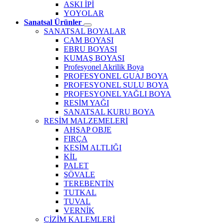
ASKI İPİ
YOYOLAR
Sanatsal Ürünler
SANATSAL BOYALAR
CAM BOYASI
EBRU BOYASI
KUMAŞ BOYASI
Profesyonel Akrilik Boya
PROFESYONEL GUAJ BOYA
PROFESYONEL SULU BOYA
PROFESYONEL YAĞLI BOYA
RESİM YAĞI
SANATSAL KURU BOYA
RESİM MALZEMELERİ
AHŞAP OBJE
FIRÇA
KESİM ALTLIĞI
KİL
PALET
ŞÖVALE
TEREBENTİN
TUTKAL
TUVAL
VERNİK
ÇİZİM KALEMLERİ