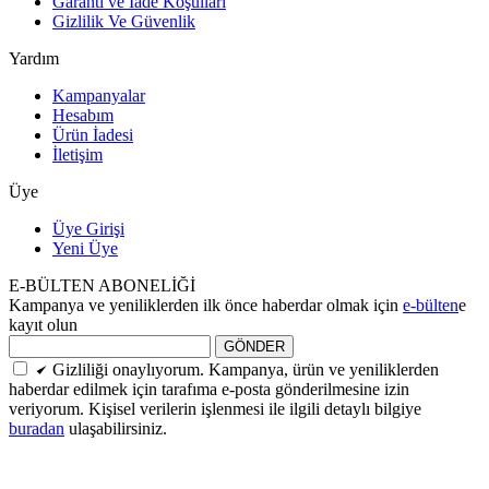
Garanti ve İade Koşulları
Gizlilik Ve Güvenlik
Yardım
Kampanyalar
Hesabım
Ürün İadesi
İletişim
Üye
Üye Girişi
Yeni Üye
E-BÜLTEN ABONELİĞİ
Kampanya ve yeniliklerden ilk önce haberdar olmak için
e-bülten
e
kayıt olun
GÖNDER
Gizliliği onaylıyorum. Kampanya, ürün ve yeniliklerden
haberdar edilmek için tarafıma e-posta gönderilmesine izin
veriyorum. Kişisel verilerin işlenmesi ile ilgili detaylı bilgiye
buradan
ulaşabilirsiniz.