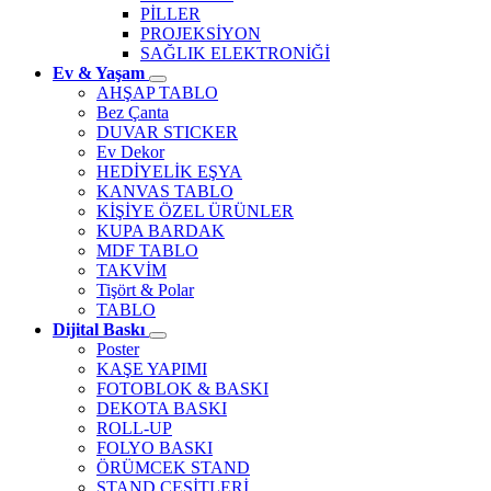
PİLLER
PROJEKSİYON
SAĞLIK ELEKTRONİĞİ
Ev & Yaşam
AHŞAP TABLO
Bez Çanta
DUVAR STICKER
Ev Dekor
HEDİYELİK EŞYA
KANVAS TABLO
KİŞİYE ÖZEL ÜRÜNLER
KUPA BARDAK
MDF TABLO
TAKVİM
Tişört & Polar
TABLO
Dijital Baskı
Poster
KAŞE YAPIMI
FOTOBLOK & BASKI
DEKOTA BASKI
ROLL-UP
FOLYO BASKI
ÖRÜMCEK STAND
STAND ÇEŞİTLERİ