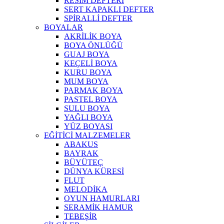
RESİM DEFTERİ
SERT KAPAKLI DEFTER
SPİRALLİ DEFTER
BOYALAR
AKRİLİK BOYA
BOYA ÖNLÜĞÜ
GUAJ BOYA
KEÇELİ BOYA
KURU BOYA
MUM BOYA
PARMAK BOYA
PASTEL BOYA
SULU BOYA
YAĞLI BOYA
YÜZ BOYASI
EĞİTİCİ MALZEMELER
ABAKUS
BAYRAK
BÜYÜTEÇ
DÜNYA KÜRESİ
FLUT
MELODİKA
OYUN HAMURLARI
SERAMİK HAMUR
TEBEŞİR