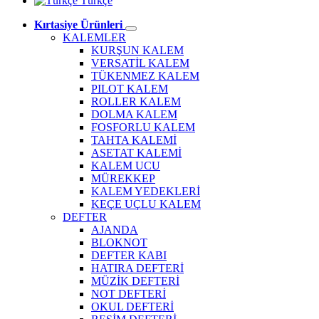
Türkçe
Kırtasiye Ürünleri
KALEMLER
KURŞUN KALEM
VERSATİL KALEM
TÜKENMEZ KALEM
PILOT KALEM
ROLLER KALEM
DOLMA KALEM
FOSFORLU KALEM
TAHTA KALEMİ
ASETAT KALEMİ
KALEM UCU
MÜREKKEP
KALEM YEDEKLERİ
KEÇE UÇLU KALEM
DEFTER
AJANDA
BLOKNOT
DEFTER KABI
HATIRA DEFTERİ
MÜZİK DEFTERİ
NOT DEFTERİ
OKUL DEFTERİ