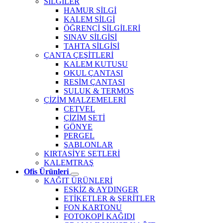
SİLGİLER
HAMUR SİLGİ
KALEM SİLGİ
ÖĞRENCİ SİLGİLERİ
SINAV SİLGİSİ
TAHTA SİLGİSİ
ÇANTA ÇEŞİTLERİ
KALEM KUTUSU
OKUL ÇANTASI
RESİM ÇANTASI
SULUK & TERMOS
ÇİZİM MALZEMELERİ
CETVEL
ÇİZİM SETİ
GÖNYE
PERGEL
ŞABLONLAR
KIRTASİYE SETLERİ
KALEMTRAŞ
Ofis Ürünleri
KAĞIT ÜRÜNLERİ
ESKİZ & AYDINGER
ETİKETLER & ŞERİTLER
FON KARTONU
FOTOKOPİ KAĞIDI