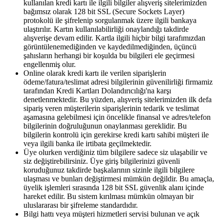
kullanılan kredi kartı ile ilgili bilgiler alışveriş sitelerimizden
bağımsız olarak 128 bit SSL (Secure Sockets Layer)
protokolü ile şifrelenip sorgulanmak üzere ilgili bankaya
ulaştırılır. Kartın kullanılabilirliği onaylandığı takdirde
alışverişe devam edilir. Kartla ilgili hiçbir bilgi tarafımızdan
görüntülenemediğinden ve kaydedilmediğinden, üçüncü
şahısların herhangi bir koşulda bu bilgileri ele geçirmesi
engellenmiş olur.
Online olarak kredi kartı ile verilen siparişlerin
ödeme/fatura/teslimat adresi bilgilerinin güvenilirliği firmamiz
tarafından Kredi Kartları Dolandırıcılığı'na karşı
denetlenmektedir. Bu yüzden, alışveriş sitelerimizden ilk defa
sipariş veren müşterilerin siparişlerinin tedarik ve teslimat
aşamasına gelebilmesi için öncelikle finansal ve adres/telefon
bilgilerinin doğruluğunun onaylanması gereklidir. Bu
bilgilerin kontrolü için gerekirse kredi kartı sahibi müşteri ile
veya ilgili banka ile irtibata geçilmektedir.
Üye olurken verdiğiniz tüm bilgilere sadece siz ulaşabilir ve
siz değiştirebilirsiniz. Üye giriş bilgilerinizi güvenli
koruduğunuz takdirde başkalarının sizinle ilgili bilgilere
ulaşması ve bunları değiştirmesi mümkün değildir. Bu amaçla,
üyelik işlemleri sırasında 128 bit SSL güvenlik alanı içinde
hareket edilir. Bu sistem kırılması mümkün olmayan bir
uluslararası bir şifreleme standardıdır.
Bilgi hattı veya müşteri hizmetleri servisi bulunan ve açık