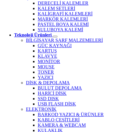
DERECELİ KALEMLER
KALEM SETLERİ
KALİGRAFİ KALEMLERİ
MARKÖR KALEMLERİ
PASTEL BOYA KALEMİ
SULUBOYA KALEMİ
Teknoloji Ürünleri
BİLGİSAYAR SARF MALZEMELERİ
GÜÇ KAYNAĞI
KARTUŞ
KLAVYE
MONİTOR
MOUSE
TONER
YAZICI
DİSK & DEPOLAMA
BULUT DEPOLAMA
HARİCİ DİSK
SSD DISK
USB FLASH DİSK
ELEKTRONİK
BARKOD YAZICI & ÜRÜNLER
KABLO ÇEŞİTLERİ
KAMERA & WEBCAM
KULAKLIK