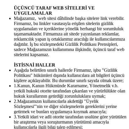
ÜÇÜNCÜ TARAF WEB SİTELERİ VE
UYGULAMALAR
Mağazamız, web sitesi dâhilinde başka sitelere link verebilir.
Firmamız, bu linkler vasıtasıyla erişilen sitelerin gizlilik
uygulamaları ve içeriklerine yönelik herhangi bir sorumluluk
taşımamaktadır. Firmamıza ait sitede yayınlanan reklamlar,
reklamcılık yapan iş ortaklarımız aracılığı ile kullanıcılarımıza
dağıtılır. İş bu sözleşmedeki Gizlilik Politikası Prensipleri,
sadece Mağazamızın kullanımına ilişkindir, üçüncü taraf web
sitelerini kapsamaz.
İSTİSNAİ HALLER
Aşağıda belirtilen sınırlı hallerde Firmamız, işbu "Gizlilik
Politikası" hükümleri dışında kullanıcılara ait bilgileri üçüncü
kişilere açıklayabilir. Bu durumlar sınırlı sayıda olmak üzere;
1.Kanun, Kanun Hükmünde Kararname, Yönetmelik v.b.
yetkili hukuki otorite tarafından çıkarılan ve yürürlülükte olan
hukuk kurallarının getirdiği zorunluluklara uymak;
2.Mağazamızın kullanıcılarla akdettiği "Üyelik
Sözleşmesi"'nin ve diğer sözleşmelerin gereklerini yerine
getirmek ve bunları uygulamaya koymak amacıyla;
3.Yetkili idari ve adli otorite tarafından usulüne göre yürütülen
bir araştırma veya soruşturmanın yürütümü amacıyla
kullanıcılarla ilgili bilgi talep edilmesi;