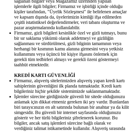
sağlanan bilgiler veya Mağazamız üzerinden yapılan
işlemlerle ilgili bilgiler; Firmamız ve işbirliği içinde olduğu
kişiler tarafından, "Üyelik Sözleşmesi" ile belirlenen amaçlar
ve kapsam dışında da, üyelerimizin kimliği ifşa edilmeden
çeşitli istatistiksel değerlendirmeler, veri tabanı oluşturma ve
pazar araştırmalarında kullanılabilir.
Firmamız, gizli bilgileri kesinlikle özel ve gizli tutmayı, bunu
bir sır saklama yükümü olarak addetmeyi ve gizliliğin
sağlanması ve sürdürülmesi, gizli bilginin tamamının veya
herhangi bir kısmının kamu alanına girmesini veya yetkisiz
kullanımını veya üçüncü bir kişiye ifşasını önlemek için
gerekli tüm tedbirleri almayı ve gerekli özeni göstermeyi
taahhüt etmektedir.
KREDİ KARTI GÜVENLİĞİ
Firmamız, alışveriş sitelerimizden alışveriş yapan kredi kartı
sahiplerinin güvenliğini ilk planda tutmaktadır. Kredi kartı
bilgileriniz hiçbir şekilde sistemimizde saklanmamaktadır.
İşlemler sürecine girdiğinizde güvenli bir sitede olduğunuzu
anlamak için dikkat etmeniz gereken iki şey vardır. Bunlardan
biri tarayıcınızın en alt satırında bulunan bir anahtar ya da kilit
simgesidir. Bu güvenli bir internet sayfasında olduğunuzu
gösterir ve her türlü bilgileriniz şifrelenerek korunur. Bu
bilgiler, ancak satış işlemleri sürecine bağlı olarak ve
verdiğiniz talimat istikametinde kullanılır. Alışveriş sırasında