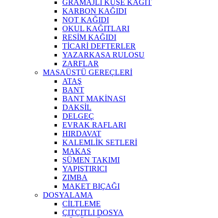
GRAMAJLI KUŞE KAĞIT
KARBON KAĞIDI
NOT KAĞIDI
OKUL KAĞITLARI
RESİM KAĞIDI
TİCARİ DEFTERLER
YAZARKASA RULOSU
ZARFLAR
MASAÜSTÜ GEREÇLERİ
ATAŞ
BANT
BANT MAKİNASI
DAKSİL
DELGEÇ
EVRAK RAFLARI
HIRDAVAT
KALEMLİK SETLERİ
MAKAS
SÜMEN TAKIMI
YAPIŞTIRICI
ZIMBA
MAKET BIÇAĞI
DOSYALAMA
CİLTLEME
ÇITÇITLI DOSYA