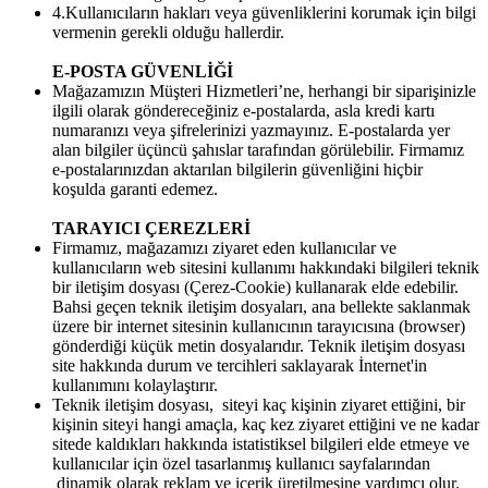
4.Kullanıcıların hakları veya güvenliklerini korumak için bilgi
vermenin gerekli olduğu hallerdir.
E-POSTA GÜVENLİĞİ
Mağazamızın Müşteri Hizmetleri’ne, herhangi bir siparişinizle
ilgili olarak göndereceğiniz e-postalarda, asla kredi kartı
numaranızı veya şifrelerinizi yazmayınız. E-postalarda yer
alan bilgiler üçüncü şahıslar tarafından görülebilir. Firmamız
e-postalarınızdan aktarılan bilgilerin güvenliğini hiçbir
koşulda garanti edemez.
TARAYICI ÇEREZLERİ
Firmamız, mağazamızı ziyaret eden kullanıcılar ve
kullanıcıların web sitesini kullanımı hakkındaki bilgileri teknik
bir iletişim dosyası (Çerez-Cookie) kullanarak elde edebilir.
Bahsi geçen teknik iletişim dosyaları, ana bellekte saklanmak
üzere bir internet sitesinin kullanıcının tarayıcısına (browser)
gönderdiği küçük metin dosyalarıdır. Teknik iletişim dosyası
site hakkında durum ve tercihleri saklayarak İnternet'in
kullanımını kolaylaştırır.
Teknik iletişim dosyası, siteyi kaç kişinin ziyaret ettiğini, bir
kişinin siteyi hangi amaçla, kaç kez ziyaret ettiğini ve ne kadar
sitede kaldıkları hakkında istatistiksel bilgileri elde etmeye ve
kullanıcılar için özel tasarlanmış kullanıcı sayfalarından
dinamik olarak reklam ve içerik üretilmesine yardımcı olur.