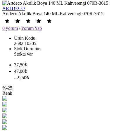
ARTDECO
Artdeco Akrilik Boya 140 ML Kahverengi 070R-3615
0 yorum
/
Yorum Yap
Ürün Kodu:
2682.10205
Stok Durumu:
Stokta var
37,50₺
47,00₺
- -9,50₺
%-25
Renk