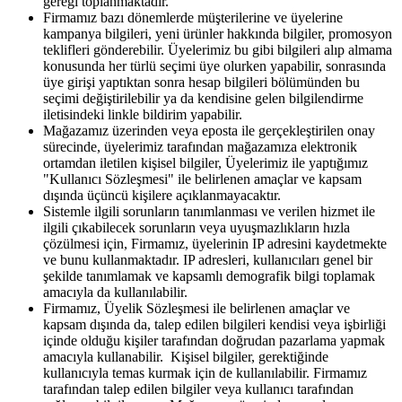
gereği toplanmaktadır.
Firmamız bazı dönemlerde müşterilerine ve üyelerine
kampanya bilgileri, yeni ürünler hakkında bilgiler, promosyon
teklifleri gönderebilir. Üyelerimiz bu gibi bilgileri alıp almama
konusunda her türlü seçimi üye olurken yapabilir, sonrasında
üye girişi yaptıktan sonra hesap bilgileri bölümünden bu
seçimi değiştirilebilir ya da kendisine gelen bilgilendirme
iletisindeki linkle bildirim yapabilir.
Mağazamız üzerinden veya eposta ile gerçekleştirilen onay
sürecinde, üyelerimiz tarafından mağazamıza elektronik
ortamdan iletilen kişisel bilgiler, Üyelerimiz ile yaptığımız
"Kullanıcı Sözleşmesi" ile belirlenen amaçlar ve kapsam
dışında üçüncü kişilere açıklanmayacaktır.
Sistemle ilgili sorunların tanımlanması ve verilen hizmet ile
ilgili çıkabilecek sorunların veya uyuşmazlıkların hızla
çözülmesi için, Firmamız, üyelerinin IP adresini kaydetmekte
ve bunu kullanmaktadır. IP adresleri, kullanıcıları genel bir
şekilde tanımlamak ve kapsamlı demografik bilgi toplamak
amacıyla da kullanılabilir.
Firmamız, Üyelik Sözleşmesi ile belirlenen amaçlar ve
kapsam dışında da, talep edilen bilgileri kendisi veya işbirliği
içinde olduğu kişiler tarafından doğrudan pazarlama yapmak
amacıyla kullanabilir. Kişisel bilgiler, gerektiğinde
kullanıcıyla temas kurmak için de kullanılabilir. Firmamız
tarafından talep edilen bilgiler veya kullanıcı tarafından