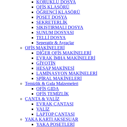
KÖRÜKLÜ DOSYA
OFİS KLASÖRÜ
ÖĞRENCİ KLASÖRÜ
POŞET DOSYA
SEKRETERLİK
SIKIŞTIRMALI DOSYA
SUNUM DOSYASI
TELLİ DOSYA
Seperatör & Ayraçlar
OFİS MAKİNELERİ
DİĞER OFİS MAKİNELERİ
EVRAK İMHA MAKİNELERİ
GİYOTİN
HESAP MAKİNESİ
LAMİNASYON MAKİNELERİ
SPİRAL MAKİNELERİ
Temizlik & Gıda Malzemeleri
OFİS GIDA
OFİS TEMİZLİK
ÇANTA & VALİZ
EVRAK ÇANTASI
VALİZ
LAPTOP ÇANTASI
YAKA KARTI AKSESUAR
YAKA POŞETLERİ