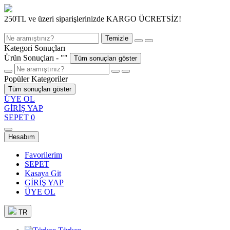
250TL ve üzeri siparişlerinizde KARGO ÜCRETSİZ!
Temizle
Kategori Sonuçları
Ürün Sonuçları - "
"
Tüm sonuçları göster
Popüler Kategoriler
Tüm sonuçları göster
ÜYE OL
GİRİŞ YAP
SEPET
0
Hesabım
Favorilerim
SEPET
Kasaya Git
GİRİŞ YAP
ÜYE OL
TR