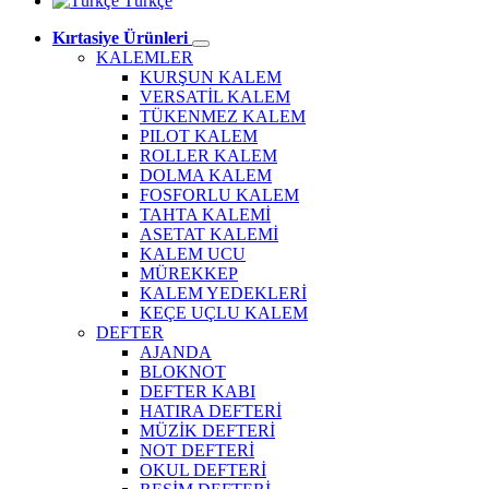
Türkçe
Kırtasiye Ürünleri
KALEMLER
KURŞUN KALEM
VERSATİL KALEM
TÜKENMEZ KALEM
PILOT KALEM
ROLLER KALEM
DOLMA KALEM
FOSFORLU KALEM
TAHTA KALEMİ
ASETAT KALEMİ
KALEM UCU
MÜREKKEP
KALEM YEDEKLERİ
KEÇE UÇLU KALEM
DEFTER
AJANDA
BLOKNOT
DEFTER KABI
HATIRA DEFTERİ
MÜZİK DEFTERİ
NOT DEFTERİ
OKUL DEFTERİ