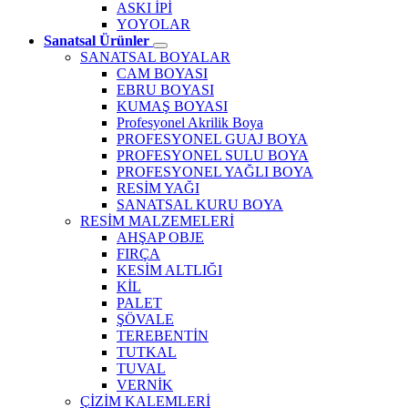
ASKI İPİ
YOYOLAR
Sanatsal Ürünler
SANATSAL BOYALAR
CAM BOYASI
EBRU BOYASI
KUMAŞ BOYASI
Profesyonel Akrilik Boya
PROFESYONEL GUAJ BOYA
PROFESYONEL SULU BOYA
PROFESYONEL YAĞLI BOYA
RESİM YAĞI
SANATSAL KURU BOYA
RESİM MALZEMELERİ
AHŞAP OBJE
FIRÇA
KESİM ALTLIĞI
KİL
PALET
ŞÖVALE
TEREBENTİN
TUTKAL
TUVAL
VERNİK
ÇİZİM KALEMLERİ