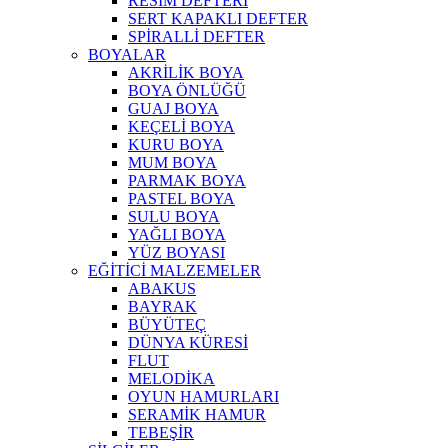
RESİM DEFTERİ
SERT KAPAKLI DEFTER
SPİRALLİ DEFTER
BOYALAR
AKRİLİK BOYA
BOYA ÖNLÜĞÜ
GUAJ BOYA
KEÇELİ BOYA
KURU BOYA
MUM BOYA
PARMAK BOYA
PASTEL BOYA
SULU BOYA
YAĞLI BOYA
YÜZ BOYASI
EĞİTİCİ MALZEMELER
ABAKUS
BAYRAK
BÜYÜTEÇ
DÜNYA KÜRESİ
FLUT
MELODİKA
OYUN HAMURLARI
SERAMİK HAMUR
TEBEŞİR