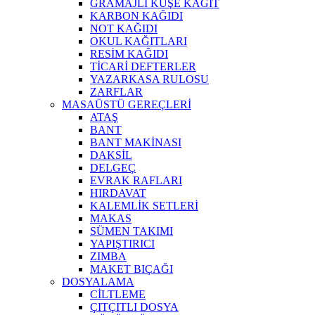
GRAMAJLI KUŞE KAĞIT
KARBON KAĞIDI
NOT KAĞIDI
OKUL KAĞITLARI
RESİM KAĞIDI
TİCARİ DEFTERLER
YAZARKASA RULOSU
ZARFLAR
MASAÜSTÜ GEREÇLERİ
ATAŞ
BANT
BANT MAKİNASI
DAKSİL
DELGEÇ
EVRAK RAFLARI
HIRDAVAT
KALEMLİK SETLERİ
MAKAS
SÜMEN TAKIMI
YAPIŞTIRICI
ZIMBA
MAKET BIÇAĞI
DOSYALAMA
CİLTLEME
ÇITÇITLI DOSYA