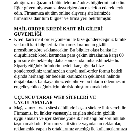
aldığınız mağazanın bütün telefon / adres bilgilerini not edin.
Eğer güvenmiyorsanız alışverişten önce telefon ederek teyit
edin. Firmamıza ait tüm online alışveriş sitelerimizde
firmamıza dair tüm bilgiler ve firma yeri belirtilmiştir.
MAİL ORDER KREDİ KART BİLGİLERİ
GÜVENLİĞİ
Kredi kartı mail-order yöntemi ile bize göndereceğiniz kimlik
ve kredi kart bilgileriniz firmamız tarafından gizlilik
prensibine göre saklanacaktır. Bu bilgiler olası banka ile
oluşubilecek kredi kartından para çekim itirazlarına karşı 60
gün süre ile bekletilip daha sonrasında imha edilmektedir.
Sipariş ettiğiniz ürünlerin bedeli karşılığında bize
göndereceğiniz tarafınızdan onaylı mail-order formu bedeli
dışında herhangi bir bedelin kartınızdan çekilmesi halinde
doğal olarak bankaya itiraz edebilir ve bu tutarın ödenmesini
engelleyebileceğiniz için bir risk oluşturmamaktadır.
ÜÇÜNCÜ TARAF WEB SİTELERİ VE
UYGULAMALAR
Mağazamız, web sitesi dâhilinde başka sitelere link verebilir.
Firmamız, bu linkler vasıtasıyla erişilen sitelerin gizlilik
uygulamaları ve içeriklerine yönelik herhangi bir sorumluluk
taşımamaktadır. Firmamıza ait sitede yayınlanan reklamlar,
reklamcılık yapan iş ortaklarımız aracılığı ile kullanıcılarımıza