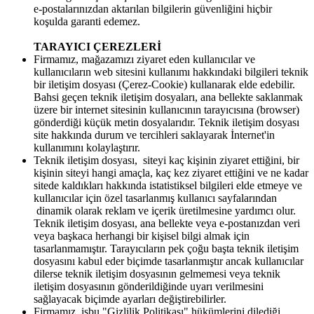
e-postalarınızdan aktarılan bilgilerin güvenliğini hiçbir
koşulda garanti edemez.
TARAYICI ÇEREZLERİ
Firmamız, mağazamızı ziyaret eden kullanıcılar ve
kullanıcıların web sitesini kullanımı hakkındaki bilgileri teknik
bir iletişim dosyası (Çerez-Cookie) kullanarak elde edebilir.
Bahsi geçen teknik iletişim dosyaları, ana bellekte saklanmak
üzere bir internet sitesinin kullanıcının tarayıcısına (browser)
gönderdiği küçük metin dosyalarıdır. Teknik iletişim dosyası
site hakkında durum ve tercihleri saklayarak İnternet'in
kullanımını kolaylaştırır.
Teknik iletişim dosyası, siteyi kaç kişinin ziyaret ettiğini, bir
kişinin siteyi hangi amaçla, kaç kez ziyaret ettiğini ve ne kadar
sitede kaldıkları hakkında istatistiksel bilgileri elde etmeye ve
kullanıcılar için özel tasarlanmış kullanıcı sayfalarından
dinamik olarak reklam ve içerik üretilmesine yardımcı olur.
Teknik iletişim dosyası, ana bellekte veya e-postanızdan veri
veya başkaca herhangi bir kişisel bilgi almak için
tasarlanmamıştır. Tarayıcıların pek çoğu başta teknik iletişim
dosyasını kabul eder biçimde tasarlanmıştır ancak kullanıcılar
dilerse teknik iletişim dosyasının gelmemesi veya teknik
iletişim dosyasının gönderildiğinde uyarı verilmesini
sağlayacak biçimde ayarları değiştirebilirler.
Firmamız, işbu "Gizlilik Politikası" hükümlerini dilediği