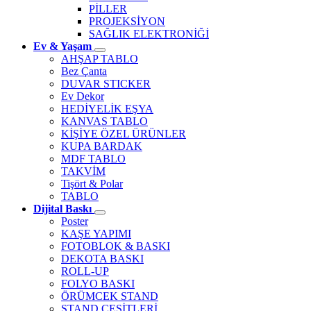
PİLLER
PROJEKSİYON
SAĞLIK ELEKTRONİĞİ
Ev & Yaşam
AHŞAP TABLO
Bez Çanta
DUVAR STICKER
Ev Dekor
HEDİYELİK EŞYA
KANVAS TABLO
KİŞİYE ÖZEL ÜRÜNLER
KUPA BARDAK
MDF TABLO
TAKVİM
Tişört & Polar
TABLO
Dijital Baskı
Poster
KAŞE YAPIMI
FOTOBLOK & BASKI
DEKOTA BASKI
ROLL-UP
FOLYO BASKI
ÖRÜMCEK STAND
STAND ÇEŞİTLERİ