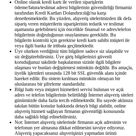
Online olarak kredi kartı ile verilen siparişlerin
ödeme/fatura/teslimat adresi bilgilerinin güvenilirliği firmamiz
tarafından Kredi Kartları Dolandırıcılığı'na karşı
denetlenmektedir. Bu yüzden, alışveriş sitelerimizden ilk defa
sipariş veren müşterilerin siparişlerinin tedarik ve teslimat
aşamasına gelebilmesi için öncelikle finansal ve adres/telefon
bilgilerinin doğruluğunun onaylanması gereklidir. Bu
bilgilerin kontrolü için gerekirse kredi kartı sahibi müşteri ile
veya ilgili banka ile irtibata geçilmektedir.
Üye olurken verdiğiniz tüm bilgilere sadece siz ulaşabilir ve
siz değiştirebilirsiniz. Üye giriş bilgilerinizi güvenli
koruduğunuz takdirde başkalarının sizinle ilgili bilgilere
ulaşması ve bunları değiştirmesi mümkün değildir. Bu amaçla,
üyelik işlemleri sırasında 128 bit SSL güvenlik alanı içinde
hareket edilir. Bu sistem kırılması mümkün olmayan bir
uluslararası bir şifreleme standardıdır.
Bilgi hattı veya müşteri hizmetleri servisi bulunan ve açık
adres ve telefon bilgilerinin belirtildiği İnternet alışveriş siteleri
günümüzde daha fazla tercih edilmektedir. Bu sayede aklınıza
takılan bütün konular hakkında detaylı bilgi alabilir, online
alışveriş hizmeti sağlayan firmanın güvenirliği konusunda
daha sağlıklı bilgi edinebilirsiniz.
Not: İnternet alışveriş sitelerinde firmanın açık adresinin ve
telefonun yer almasına dikkat edilmesini tavsiye ediyoruz.
Alışveriş yapacaksanız alışverişinizi yapmadan ürünü