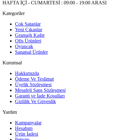
HAFTA İÇİ - CUMARTESİ : 09:00 - 19:00 ARASI
Kategoriler
Çok Satanlar
Yeni Çıkanlar
Gramajlı Kağıt
Ofis Ürünleri
Oyuncak
Sanatsal Ürünler
Kurumsal
Hakkımızda
Ödeme Ve Teslimat
Üyelik Sözleşmesi
Mesafeli Satış Sözleşmesi
Garanti ve İade Koşulları
Gizlilik Ve Güvenlik
Yardım
Kampanyalar
Hesabım
Ürün İadesi
İletişim