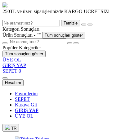
250TL ve üzeri siparişlerinizde KARGO ÜCRETSİZ!
Temizle
Kategori Sonuçları
Ürün Sonuçları - "
"
Tüm sonuçları göster
Popüler Kategoriler
Tüm sonuçları göster
ÜYE OL
GİRİŞ YAP
SEPET
0
Hesabım
Favorilerim
SEPET
Kasaya Git
GİRİŞ YAP
ÜYE OL
TR