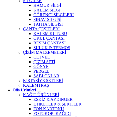
SİLGİLER
HAMUR SİLGİ
KALEM SİLGİ
ÖĞRENCİ SİLGİLERİ
SINAV SİLGİSİ
TAHTA SİLGİSİ
ÇANTA ÇEŞİTLERİ
KALEM KUTUSU
OKUL ÇANTASI
RESİM ÇANTASI
SULUK & TERMOS
ÇİZİM MALZEMELERİ
CETVEL
ÇİZİM SETİ
GÖNYE
PERGEL
ŞABLONLAR
KIRTASİYE SETLERİ
KALEMTRAŞ
Ofis Ürünleri
KAĞIT ÜRÜNLERİ
ESKİZ & AYDINGER
ETİKETLER & ŞERİTLER
FON KARTONU
FOTOKOPİ KAĞIDI