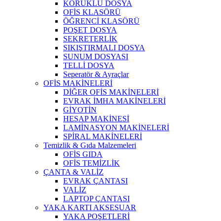
KÖRÜKLÜ DOSYA
OFİS KLASÖRÜ
ÖĞRENCİ KLASÖRÜ
POŞET DOSYA
SEKRETERLİK
SIKIŞTIRMALI DOSYA
SUNUM DOSYASI
TELLİ DOSYA
Seperatör & Ayraçlar
OFİS MAKİNELERİ
DİĞER OFİS MAKİNELERİ
EVRAK İMHA MAKİNELERİ
GİYOTİN
HESAP MAKİNESİ
LAMİNASYON MAKİNELERİ
SPİRAL MAKİNELERİ
Temizlik & Gıda Malzemeleri
OFİS GIDA
OFİS TEMİZLİK
ÇANTA & VALİZ
EVRAK ÇANTASI
VALİZ
LAPTOP ÇANTASI
YAKA KARTI AKSESUAR
YAKA POŞETLERİ