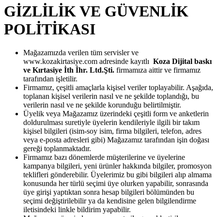
GİZLİLİK VE GÜVENLİK
POLİTİKASI
Mağazamızda verilen tüm servisler ve
www.kozakirtasiye.com adresinde kayıtlı
Koza Dijital baskı
ve Kırtasiye İth İhr. Ltd.Şti.
firmamıza aittir ve firmamız
tarafından işletilir.
Firmamız, çeşitli amaçlarla kişisel veriler toplayabilir. Aşağıda,
toplanan kişisel verilerin nasıl ve ne şekilde toplandığı, bu
verilerin nasıl ve ne şekilde korunduğu belirtilmiştir.
Üyelik veya Mağazamız üzerindeki çeşitli form ve anketlerin
doldurulması suretiyle üyelerin kendileriyle ilgili bir takım
kişisel bilgileri (isim-soy isim, firma bilgileri, telefon, adres
veya e-posta adresleri gibi) Mağazamız tarafından işin doğası
gereği toplanmaktadır.
Firmamız bazı dönemlerde müşterilerine ve üyelerine
kampanya bilgileri, yeni ürünler hakkında bilgiler, promosyon
teklifleri gönderebilir. Üyelerimiz bu gibi bilgileri alıp almama
konusunda her türlü seçimi üye olurken yapabilir, sonrasında
üye girişi yaptıktan sonra hesap bilgileri bölümünden bu
seçimi değiştirilebilir ya da kendisine gelen bilgilendirme
iletisindeki linkle bildirim yapabilir.