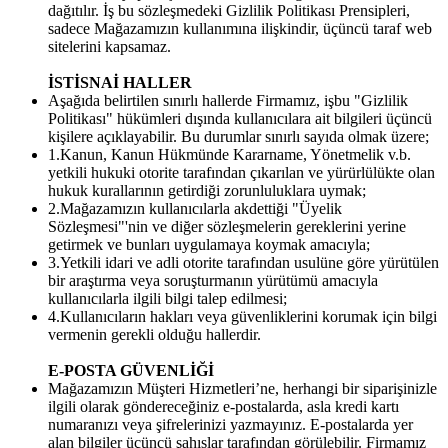
dağıtılır. İş bu sözleşmedeki Gizlilik Politikası Prensipleri,
sadece Mağazamızın kullanımına ilişkindir, üçüncü taraf web
sitelerini kapsamaz.
İSTİSNAİ HALLER
Aşağıda belirtilen sınırlı hallerde Firmamız, işbu "Gizlilik
Politikası" hükümleri dışında kullanıcılara ait bilgileri üçüncü
kişilere açıklayabilir. Bu durumlar sınırlı sayıda olmak üzere;
1.Kanun, Kanun Hükmünde Kararname, Yönetmelik v.b.
yetkili hukuki otorite tarafından çıkarılan ve yürürlülükte olan
hukuk kurallarının getirdiği zorunluluklara uymak;
2.Mağazamızın kullanıcılarla akdettiği "Üyelik
Sözleşmesi"'nin ve diğer sözleşmelerin gereklerini yerine
getirmek ve bunları uygulamaya koymak amacıyla;
3.Yetkili idari ve adli otorite tarafından usulüne göre yürütülen
bir araştırma veya soruşturmanın yürütümü amacıyla
kullanıcılarla ilgili bilgi talep edilmesi;
4.Kullanıcıların hakları veya güvenliklerini korumak için bilgi
vermenin gerekli olduğu hallerdir.
E-POSTA GÜVENLİĞİ
Mağazamızın Müşteri Hizmetleri’ne, herhangi bir siparişinizle
ilgili olarak göndereceğiniz e-postalarda, asla kredi kartı
numaranızı veya şifrelerinizi yazmayınız. E-postalarda yer
alan bilgiler üçüncü şahıslar tarafından görülebilir. Firmamız