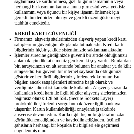
sağlanması ve sürdürülmesi, gizli bilginin tamamının veya
herhangi bir kısmının kamu alanına girmesini veya yetkisiz
kullanımını veya üçüncü bir kişiye ifşasını önlemek için
gerekli tüm tedbirleri almayı ve gerekli özeni göstermeyi
taahhüt etmektedir.
KREDİ KARTI GÜVENLİĞİ
Firmamız, alışveriş sitelerimizden alışveriş yapan kredi kartı
sahiplerinin güvenliğini ilk planda tutmaktadır. Kredi kartı
bilgileriniz hiçbir şekilde sistemimizde saklanmamaktadır.
İşlemler sürecine girdiğinizde güvenli bir sitede olduğunuzu
anlamak için dikkat etmeniz gereken iki şey vardır. Bunlardan
biri tarayıcınızın en alt satırında bulunan bir anahtar ya da kilit
simgesidir. Bu güvenli bir internet sayfasında olduğunuzu
gösterir ve her türlü bilgileriniz şifrelenerek korunur. Bu
bilgiler, ancak satış işlemleri sürecine bağlı olarak ve
verdiğiniz talimat istikametinde kullanılır. Alışveriş sırasında
kullanılan kredi kartı ile ilgili bilgiler alışveriş sitelerimizden
bağımsız olarak 128 bit SSL (Secure Sockets Layer)
protokolü ile şifrelenip sorgulanmak üzere ilgili bankaya
ulaştırılır. Kartın kullanılabilirliği onaylandığı takdirde
alışverişe devam edilir. Kartla ilgili hiçbir bilgi tarafımızdan
görüntülenemediğinden ve kaydedilmediğinden, üçüncü
şahısların herhangi bir koşulda bu bilgileri ele geçirmesi
engellenmiş olur.