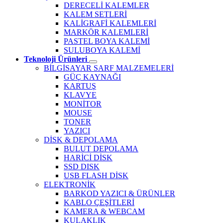
DERECELİ KALEMLER
KALEM SETLERİ
KALİGRAFİ KALEMLERİ
MARKÖR KALEMLERİ
PASTEL BOYA KALEMİ
SULUBOYA KALEMİ
Teknoloji Ürünleri
BİLGİSAYAR SARF MALZEMELERİ
GÜÇ KAYNAĞI
KARTUŞ
KLAVYE
MONİTOR
MOUSE
TONER
YAZICI
DİSK & DEPOLAMA
BULUT DEPOLAMA
HARİCİ DİSK
SSD DISK
USB FLASH DİSK
ELEKTRONİK
BARKOD YAZICI & ÜRÜNLER
KABLO ÇEŞİTLERİ
KAMERA & WEBCAM
KULAKLIK