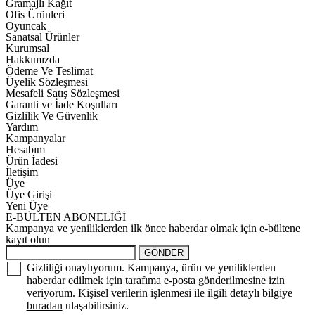
Gramajlı Kağıt
Ofis Ürünleri
Oyuncak
Sanatsal Ürünler
Kurumsal
Hakkımızda
Ödeme Ve Teslimat
Üyelik Sözleşmesi
Mesafeli Satış Sözleşmesi
Garanti ve İade Koşulları
Gizlilik Ve Güvenlik
Yardım
Kampanyalar
Hesabım
Ürün İadesi
İletişim
Üye
Üye Girişi
Yeni Üye
E-BÜLTEN ABONELİĞİ
Kampanya ve yeniliklerden ilk önce haberdar olmak için
e-bülten
e
kayıt olun
GÖNDER
Gizliliği onaylıyorum. Kampanya, ürün ve yeniliklerden
haberdar edilmek için tarafıma e-posta gönderilmesine izin
veriyorum. Kişisel verilerin işlenmesi ile ilgili detaylı bilgiye
buradan
ulaşabilirsiniz.