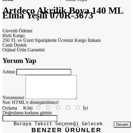
Artdeco Akrilik Boya 140 ML
Elma Yeşili 070R-3673
Güvenli Ödeme
Hızlı Kargo
250 TL ve Üzeri Siparişlerde Ücretsiz Kargo İmkanı
Canlı Destek
Orjinal Ürün Garantisi
Yorum Yap
Adınız
Yorumunuz
Not:
HTML'e dönüştürülmez!
Oylama
Kötü
İyi
Doğrulama kodunu giriniz
Buraya Taksit Seçeneği Gelecek
Devam
BENZER ÜRÜNLER